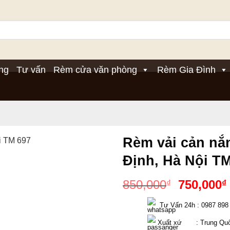
ng
Tư vấn
Rèm cửa văn phòng
Rèm Gia Đình
Rèm vải cản nắ
Định, Hà Nội T
Giá
850,000
750,000
₫
₫
gốc
  Tư Vấn 24h : 0987 898
là:
850,000₫
 Xuất xứ       : Trung Qu