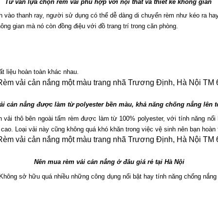
Tư vấn lựa chọn rèm vải phù hợp với nội thất và thiết kế không gian 
nh vào thanh ray, người sử dụng có thể dễ dàng di chuyển rèm như kéo ra hay
hông gian mà nó còn đồng điệu với đồ trang trí trong căn phòng.
t liệu hoàn toàn khác nhau.
ải cản nắng được làm từ polyester bền màu, khả năng chống nắng lên t
ần vải thô bên ngoài tấm rèm được làm từ 100% polyester, với tính năng nổi
 cao. Loại vải này cũng không quá khó khăn trong việc vệ sinh nên bạn hoàn t
Nên mua rèm vải cản nắng ở đâu giá rẻ tại Hà Nội
ông sở hữu quá nhiều những công dụng nổi bật hay tính năng chống nắng “th
.