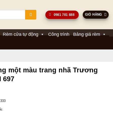
GIỎ HÀNG
0981 781 888
Rèm cửa tự động
Công trình
Bảng giá rèm
ng một màu trang nhã Trương
M 697
Giá
hiện
 333 
tại
.
là:
ốc