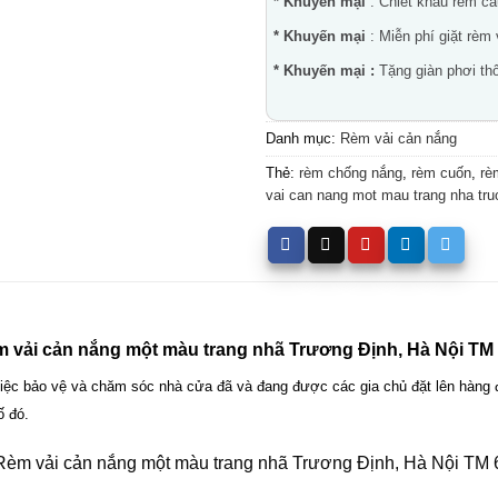
* Khuyến mại
: Chiết khấu rèm c
* Khuyến mại
: Miễn phí giặt rèm
* Khuyến mại :
Tặng giàn phơi thô
Danh mục:
Rèm vải cản nắng
Thẻ:
rèm chống nắng
,
rèm cuốn
,
rè
vai can nang mot mau trang nha tru
 vải cản nắng một màu trang nhã Trương Định, Hà Nội TM
 việc bảo vệ và chăm sóc nhà cửa đã và đang được các gia chủ đặt lên hàng đ
ố đó.