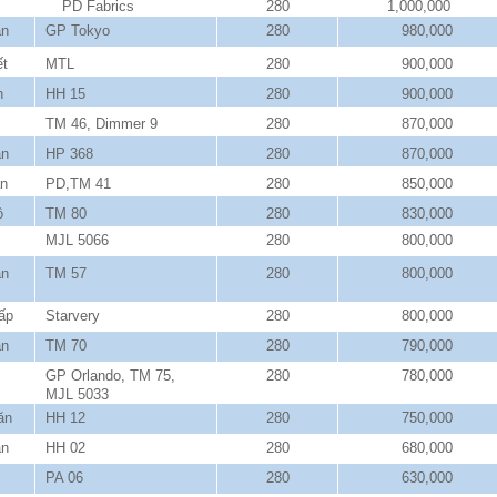
PD Fabrics
280
1,000,000
ăn
GP Tokyo
280
980,000
ết
MTL
280
900,000
n
HH 15
280
900,000
TM 46, Dimmer 9
280
870,000
ăn
HP 368
280
870,000
ăn
PD,TM 41
280
850,000
ô
TM 80
280
830,000
MJL 5066
280
800,000
ăn
TM 57
280
800,000
ấp
Starvery
280
800,000
ăn
TM 70
280
790,000
GP Orlando, TM 75,
280
780,000
MJL 5033
ăn
HH 12
280
750,000
ăn
HH 02
280
680,000
PA 06
280
630,000