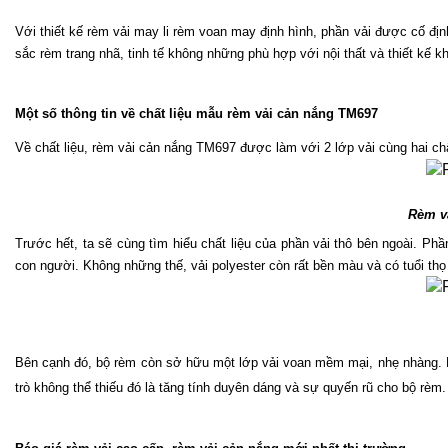
Với thiết kế rèm vải may li rèm voan may định hình, phần vải được cố đị
sắc rèm trang nhã, tinh tế không những phù hợp với nội thất và thiết kế k
Một số thông tin về chất liệu mẫu rèm vải cản nắng TM697
Về chất liệu, rèm vải cản nắng TM697 được làm với 2 lớp vải cùng hai chấ
Rèm v
Trước hết, ta sẽ cùng tìm hiểu chất liệu của phần vải thô bên ngoài. Ph
con người. Không những thế, vải polyester còn rất bền màu và có tuổi thọ
Bên cạnh đó, bộ rèm còn sở hữu một lớp vải voan mềm mại, nhẹ nhàng. Kh
trò không thể thiếu đó là tăng tính duyên dáng và sự quyến rũ cho bộ rèm