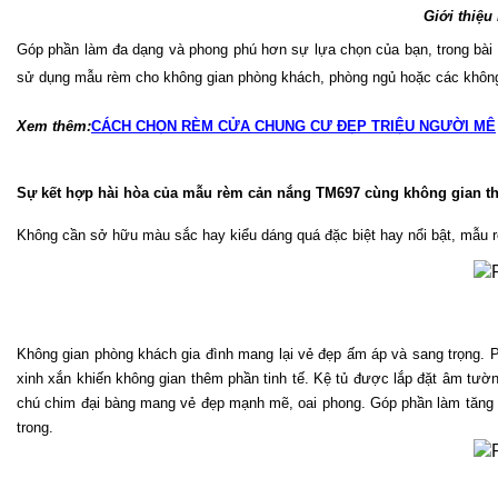
Giới thiệu
Góp phần làm đa dạng và phong phú hơn sự lựa chọn của bạn, trong bài 
sử dụng mẫu rèm cho không gian phòng khách, phòng ngủ hoặc các không
Xem thêm:
CÁCH CHỌN RÈM CỬA CHUNG CƯ ĐẸP TRIỆU NGƯỜI MÊ
Sự kết hợp hài hòa của mẫu rèm cản nắng TM697 cùng không gian th
Không cần sở hữu màu sắc hay kiểu dáng quá đặc biệt hay nổi bật, mẫu
Không gian phòng khách gia đình mang lại vẻ đẹp ấm áp và sang trọng. P
xinh xắn khiến không gian thêm phần tinh tế. Kệ tủ được lắp đặt âm tường
chú chim đại bàng mang vẻ đẹp mạnh mẽ, oai phong. Góp phần làm tăng v
trong. 