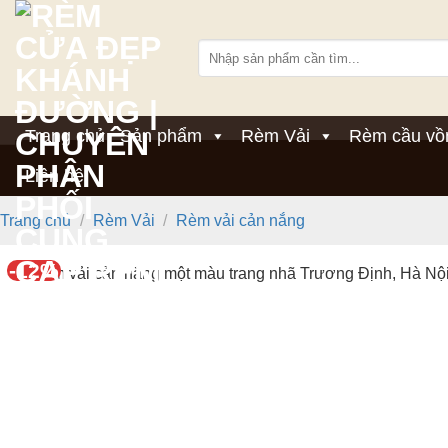
Bỏ
qua
Tìm
nội
kiếm:
dung
Trang chủ
Sản phẩm
Rèm Vải
Rèm cầu vồ
Liên hệ
Trang chủ
/
Rèm Vải
/
Rèm vải cản nắng
-12%