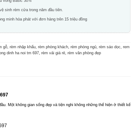
ầu vồng Basic 30%
 vệ sinh rèm cửa trong năm đầu tiên.
ng minh hòa phát với đơn hàng trên 15 triệu đồng
m gỗ
,
rèm nhập khẩu
,
rèm phòng khách
,
rèm phòng ngủ
,
rèm sáo dọc
,
rem
ong dinh ha noi tm 697
,
rèm vải giá rẻ
,
rèm văn phòng đẹp
 697
ầu. Một không gian sống đẹp và tiện nghi không những thể hiện ở thiết kế