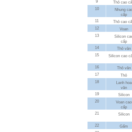
9
Thô cao c
10
Nhung ca
cấp
11
Thô cao c
12
Voan
13
Silicon ca
cấp
14
Thô vân
15
Silicon cao c
16
Thô vân
17
Thô
18
Lanh hoa
văn
19
Silicon
20
Voan cao
cấp
21
Silicon
22
Gấm