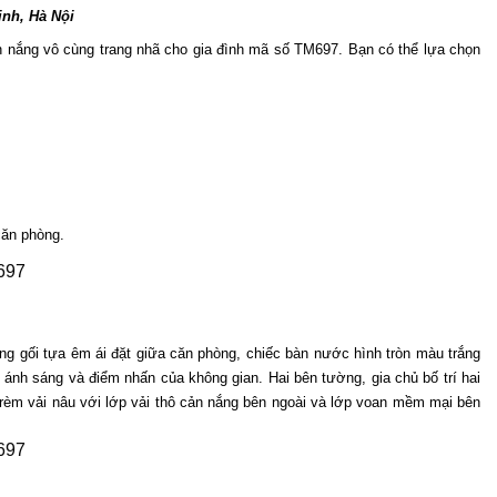
ịnh, Hà Nội
n nắng vô cùng trang nhã cho gia đình mã số TM697. Bạn có thể lựa chọn
căn phòng.
g gối tựa êm ái đặt giữa căn phòng, chiếc bàn nước hình tròn màu trắng 
 ánh sáng và điểm nhấn của không gian. Hai bên tường, gia chủ bố trí hai 
èm vải nâu với lớp vải thô cản nắng bên ngoài và lớp voan mềm mại bên 