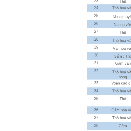
23
Thô
24
Thô hoa v
25
Nhung tuy
26
Nhung vâ
27
Thô
28
Thô hoa v
29
Vải hoa v
30
Gấm ; Th
31
Gấm vân
32
Thô hoa v
bóng
33
Voan cao c
34
Thô hoa v
35
Thô
36
Gấm hoa v
37
Thô hoa v
38
Gấm