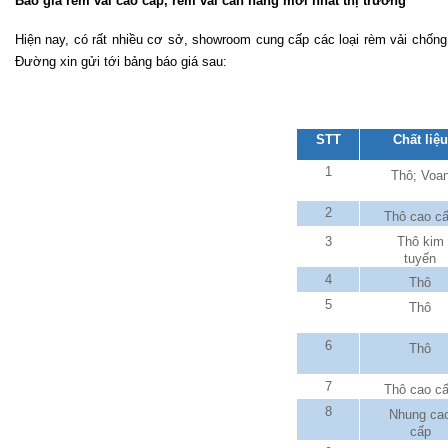
Báo giá rèm vải cao cấp, rèm vải cản nắng mới nhất thị trường
Hiện nay, có rất nhiều cơ sở, showroom cung cấp các loại rèm vải chống
Đường xin gửi tới bảng báo giá sau: 
STT
Chất liệu
1
Thô; Voa
2
Thô cao c
3
Thô kim
tuyến
4
Thô
5
Thô
6
Thô
7
Thô cao c
8
Nhung ca
cấp