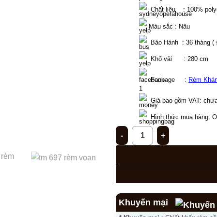
  Chất liệu    : 100% pol
 Màu sắc : Nâu
  Bảo Hành  : 36 tháng (
  Khổ vải      : 280 cm 
  Fanpage     : 
Rèm Khá
Giá bao gồm VAT: chưa
Hình thức mua hàng: Onl
Rèm vải cản nắng một màu tra
Khuyến mại