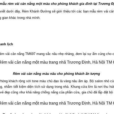
 mẫu rèm vải cản nắng một màu cho phòng khách gia đình tại Trương Đ
viết dưới đây, Rèm Khánh Đường sẽ giới thiệu tới các bạn mẫu rèm vải cả
 gian khác trong nhà mình.
anh lịch
 rèm vải cản nắng TM697 mang sắc nâu nhẹ nhàng, đem lại sự ấm cúng cho 
Rèm vải cản nắng màu nâu cho phòng khách ấn tượng 
hòng khách rộng với tone màu chủ đạo là vàng nâu ấm áp. Bộ salon nhỏ cùn
, nhằm tiết kiệm diện tích sử dụng trong nhà. Khung cửa lớn là nơi thu hút
ẻ đẹp cũng như khả năng chống nắng của phần cửa, gia chủ đã lắp đặt bộ r