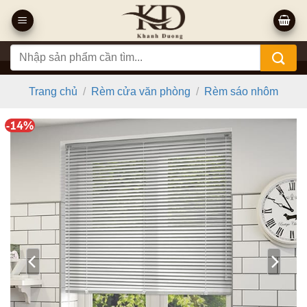
Bỏ
qua
nội
Tìm
dung
kiếm:
Trang chủ
/
Rèm cửa văn phòng
/
Rèm sáo nhôm
-14%