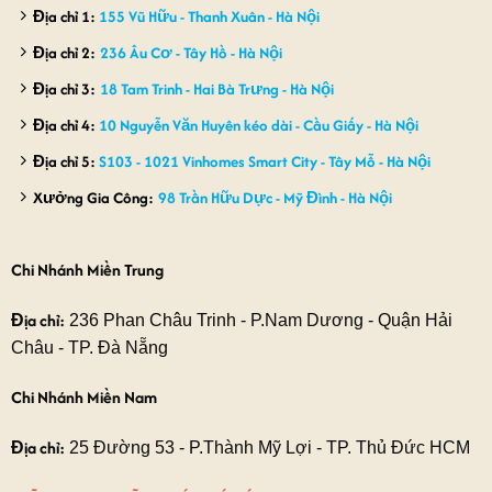
Địa chỉ 1:
155 Vũ Hữu - Thanh Xuân - Hà Nội
Địa chỉ 2:
236 Âu Cơ - Tây Hồ - Hà Nội
Địa chỉ 3:
18 Tam Trinh - Hai Bà Trưng - Hà Nội
Địa chỉ 4:
10 Nguyễn Văn Huyên kéo dài - Cầu Giấy - Hà Nội
Địa chỉ 5:
S103 - 1021 Vinhomes Smart City - Tây Mỗ - Hà Nội
Xưởng Gia Công:
98 Trần Hữu Dực - Mỹ Đình - Hà Nội
Chi Nhánh Miền Trung
Địa chỉ:
236 Phan Châu Trinh - P.Nam Dương - Quận Hải
Châu - TP. Đà Nẵng
Chi Nhánh Miền Nam
Địa chỉ:
25 Đường 53 - P.Thành Mỹ Lợi - TP. Thủ Đức HCM