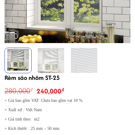
Rèm sáo nhôm ST-25
Giá
Giá
240,000
₫
280,000
₫
gốc
hiện
+ Giá bao gồm VAT: Chưa bao gồm vat 10 %
là:
tại
+ Xuất xứ : Việt Nam
280,000₫.
là:
240,000₫.
+ Giá tính theo: m2
+ Kích thước : 25 mm – 50 mm.