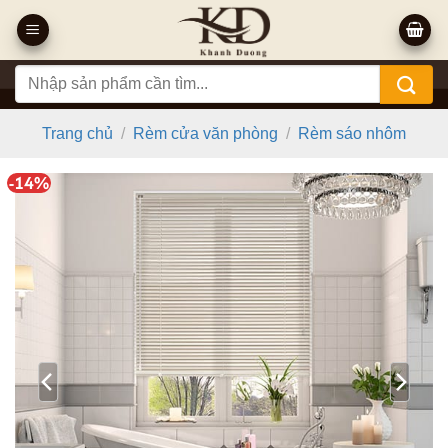
Bỏ
qua
nội
Tìm
dung
kiếm:
Trang chủ
/
Rèm cửa văn phòng
/
Rèm sáo nhôm
-14%