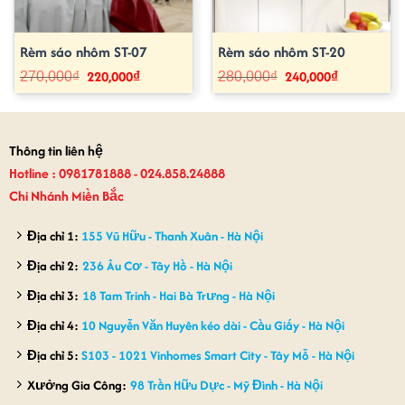
Rèm sáo nhôm ST-07
Rèm sáo nhôm ST-20
220,000
₫
240,000
₫
Giá
Giá
Giá
Giá
270,000
₫
280,000
₫
gốc
hiện
gốc
hiện
là:
tại
là:
tại
270,000₫.
là:
280,000₫.
là:
220,000₫.
240,000₫.
Thông tin liên hệ
Hotline : 0981781888 - 024.858.24888
Chi Nhánh Miền Bắc
Địa chỉ 1:
155 Vũ Hữu - Thanh Xuân - Hà Nội
Địa chỉ 2:
236 Âu Cơ - Tây Hồ - Hà Nội
Địa chỉ 3:
18 Tam Trinh - Hai Bà Trưng - Hà Nội
Địa chỉ 4:
10 Nguyễn Văn Huyên kéo dài - Cầu Giấy - Hà Nội
Địa chỉ 5:
S103 - 1021 Vinhomes Smart City - Tây Mỗ - Hà Nội
Xưởng Gia Công:
98 Trần Hữu Dực - Mỹ Đình - Hà Nội