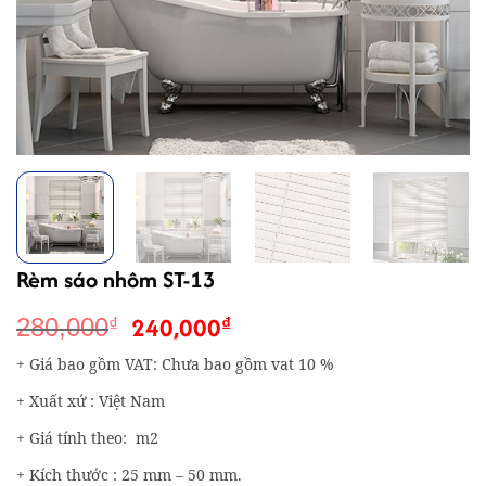
Rèm sáo nhôm ST-13
Giá
Giá
240,000
₫
280,000
₫
gốc
hiện
+ Giá bao gồm VAT: Chưa bao gồm vat 10 %
là:
tại
280,000₫.
là:
+ Xuất xứ : Việt Nam
240,000₫.
+ Giá tính theo: m2
+ Kích thước : 25 mm – 50 mm.