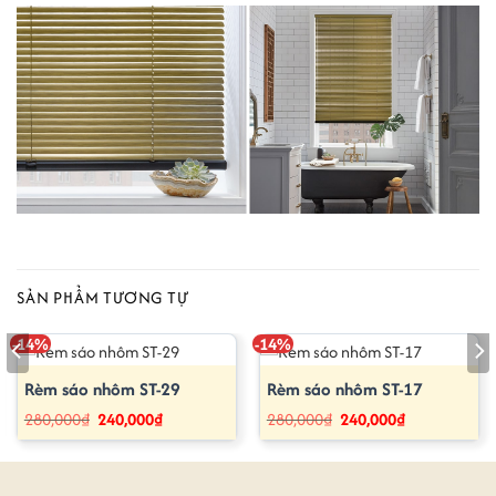
SẢN PHẨM TƯƠNG TỰ
-14%
-14%
Rèm sáo nhôm ST-29
Rèm sáo nhôm ST-17
Giá
Giá
Giá
Giá
280,000
₫
240,000
₫
280,000
₫
240,000
₫
gốc
hiện
gốc
hiện
là:
tại
là:
tại
280,000₫.
là:
280,000₫.
là:
240,000₫.
240,000₫.