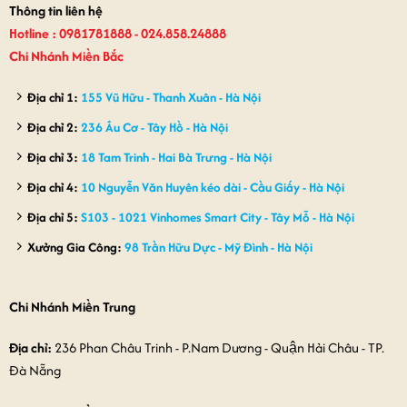
Thông tin liên hệ
Hotline : 0981781888 - 024.858.24888
Chi Nhánh Miền Bắc
Địa chỉ 1:
155 Vũ Hữu - Thanh Xuân - Hà Nội
Địa chỉ 2:
236 Âu Cơ - Tây Hồ - Hà Nội
Địa chỉ 3:
18 Tam Trinh - Hai Bà Trưng - Hà Nội
Địa chỉ 4:
10 Nguyễn Văn Huyên kéo dài - Cầu Giấy - Hà Nội
Địa chỉ 5:
S103 - 1021 Vinhomes Smart City - Tây Mỗ - Hà Nội
Xưởng Gia Công:
98 Trần Hữu Dực - Mỹ Đình - Hà Nội
Chi Nhánh Miền Trung
Địa chỉ:
236 Phan Châu Trinh - P.Nam Dương - Quận Hải Châu - TP.
Đà Nẵng