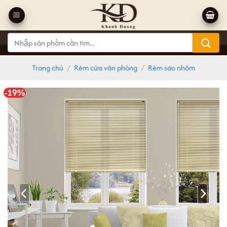
Bỏ
qua
nội
Tìm
dung
kiếm:
Trang chủ
/
Rèm cửa văn phòng
/
Rèm sáo nhôm
-19%