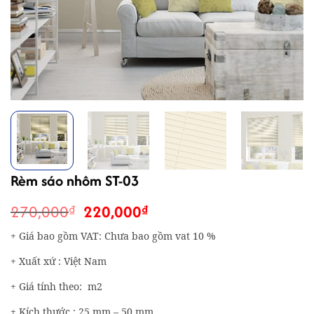
Rèm sáo nhôm ST-03
Giá
Giá
270,000
220,000
₫
₫
gốc
hiện
+ Giá bao gồm VAT: Chưa bao gồm vat 10 %
là:
tại
270,000₫.
là:
+ Xuất xứ : Việt Nam
220,000₫.
+ Giá tính theo: m2
+ Kích thước : 25 mm – 50 mm.