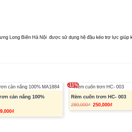
g Long Biên Hà Nội được sử dụng hệ đầu kéo trợ lực giúp ké
-11%
rơn cản nắng 100%
Rèm cuốn trơn HC- 003
Giá
Giá
280,000
₫
250,000
₫
gốc
hiện
á
Giá
9,000
₫
là:
tại
c
hiện
280,000₫.
là:
tại
250,000₫.
0,000₫.
là:
239,000₫.