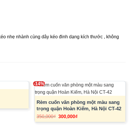
o nhẹ nhành cùng dây kéo đinh dạng kích thước , không
-14%
Rèm cuốn văn phòng một màu sang
trọng quận Hoàn Kiếm, Hà Nội CT-42
Giá
Giá
350,000
₫
300,000
₫
gốc
hiện
là:
tại
350,000₫.
là: