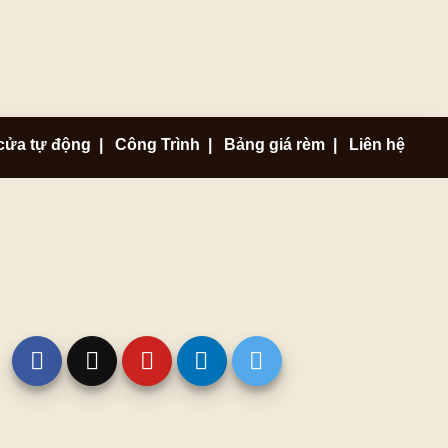
cửa tự động
|
Công Trình
|
Bảng giá rèm
|
Liên hệ