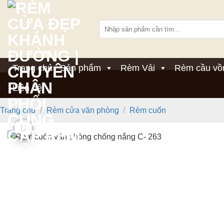
Bỏ
qua
Tìm
nội
kiếm:
dung
Trang chủ
Sản phẩm
Rèm Vải
Rèm cầu vồ
Liên hệ
Trang chủ
/
Rèm cửa văn phòng
/
Rèm cuốn