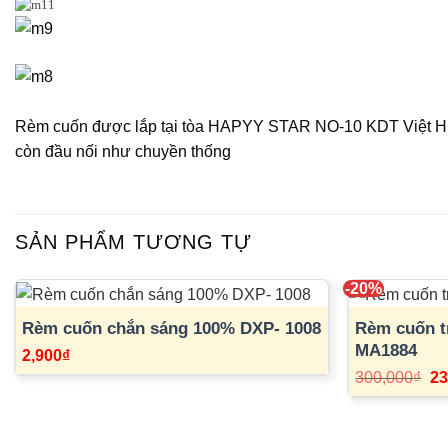
Rèm cuốn được lắp tại tòa HAPYY STAR NO-10 KDT Việt Hưn
còn đầu nối như chuyền thống
SẢN PHẨM TƯƠNG TỰ
-20%
Rèm cuốn chắn sáng 100% DXP- 1008
Rèm cuốn t
MA1884
2,900
₫
Gi
300,000
₫
23
gố
là:
30