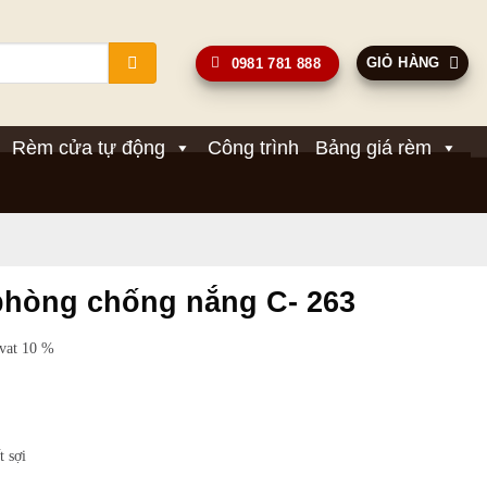
GIỎ HÀNG
0981 781 888
Rèm cửa tự động
Công trình
Bảng giá rèm
hòng chống nắng C- 263
 vat 10 %
t sợi