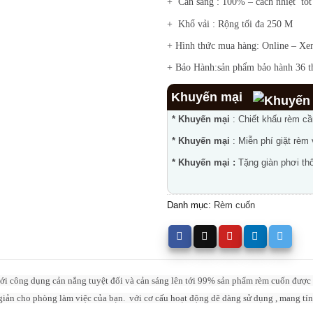
+ Cản sáng : 100% – cách nhiệt tố
+ Khổ vải : Rộng tối đa 250 M
+ Hình thức mua hàng: Online – Xe
+ Bảo Hành:sản phẩm bảo hành 36 t
Khuyến mại
* Khuyến mại
: Chiết khấu rèm c
* Khuyến mại
: Miễn phí giặt rèm
* Khuyến mại :
Tặng giàn phơi thô
Danh mục:
Rèm cuốn
với công dụng cản nắng tuyệt đối và cản sáng lên tới 99% sản phẩm rèm cuốn đượ
giản cho phòng làm việc của bạn. với cơ cấu hoạt động dẽ dàng sử dụng , mang tí