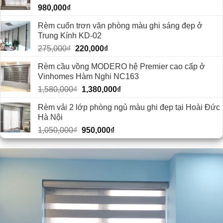
980,000
₫
Rèm cuốn trơn văn phòng màu ghi sáng đẹp ở
Trung Kính KD-02
Giá
Giá
275,000
₫
220,000
₫
gốc
hiện
Rèm cầu vồng MODERO hệ Premier cao cấp ở
là:
tại
Vinhomes Hàm Nghi NC163
275,000₫.
là:
Giá
Giá
1,580,000
₫
1,380,000
₫
220,000₫.
gốc
hiện
Rèm vải 2 lớp phòng ngủ màu ghi đẹp tại Hoài Đức
là:
tại
Hà Nội
1,580,000₫.
là:
Giá
Giá
1,050,000
₫
950,000
₫
1,380,000₫.
gốc
hiện
là:
tại
1,050,000₫.
là:
950,000₫.