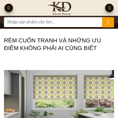
Bỏ
qua
nội
Tìm
dung
kiếm:
RÈM CUỐN TRANH VÀ NHỮNG ƯU
ĐIỂM KHÔNG PHẢI AI CŨNG BIẾT