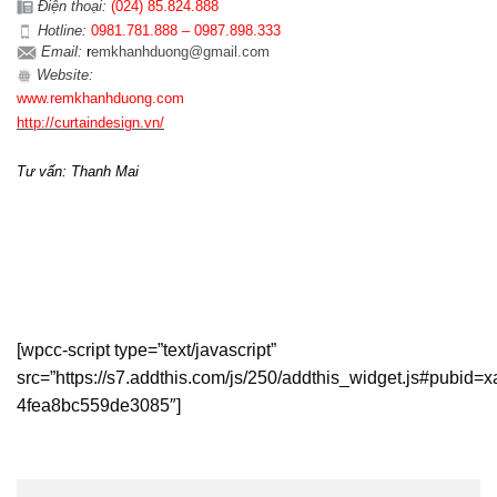
Điện th
oại:
(024)
85.824.888
Hotline:
0981.781.888 – 0987.898.333
Email:
r
emkhanhduong@gmail.com
Website:
www.
remkhanhduong.com
http://curtaindesign.vn/
Tư vấn: Thanh Mai
[wpcc-script type=”text/javascript”
src=”https://s7.addthis.com/js/250/addthis_widget.js#pubid=x
4fea8bc559de3085″]