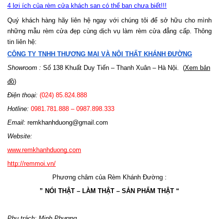
4 lợi ích của rèm cửa khách sạn có thể bạn chưa biết!!!
Quý khách hàng hãy liên hệ ngay với chúng tôi để sở hữu cho mình
những mẫu rèm cửa đẹp cùng dịch vụ làm rèm cửa đẳng cấp. Thông
tin liên hệ:
CÔNG TY TNHH THƯƠNG MẠI VÀ NỘI THẤT KHÁNH ĐƯỜNG
Showroom :
Số 138 Khuất Duy Tiến – Thanh Xuân – Hà Nội.
(
Xem bản
đồ
)
Điện thoại:
(024) 85.824.888
Hotline:
0981.781.888 – 0987.898.333
Email:
remkhanhduong@gmail.com
Website:
www.remkhanhduong.com
http://remmoi.vn/
Phương châm của Rèm Khánh Đường :
” NÓI THẬT – LÀM THẬT – SẢN PHẨM THẬT “
Phụ trách: Minh Phương