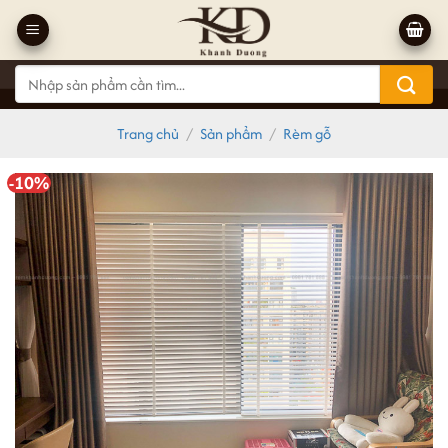
Bỏ
qua
nội
Tìm
dung
kiếm:
Trang chủ
/
Sản phẩm
/
Rèm gỗ
-10%