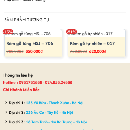
SẢN PHẨM TƯƠNG TỰ
-13%
-21%
Rèm gỗ tùng MSJ – 706
Rèm gỗ tự nhiên – 017
Giá
Giá
Giá
Giá
980,000
₫
850,000
₫
780,000
₫
620,000
₫
gốc
hiện
gốc
hiện
là:
tại
là:
tại
980,000₫.
là:
780,000₫.
là:
850,000₫.
620,000₫.
Thông tin liên hệ
Hotline : 0981781888 - 024.858.24888
Chi Nhánh Miền Bắc
Địa chỉ 1:
155 Vũ Hữu - Thanh Xuân - Hà Nội
Địa chỉ 2:
236 Âu Cơ - Tây Hồ - Hà Nội
Địa chỉ 3:
18 Tam Trinh - Hai Bà Trưng - Hà Nội