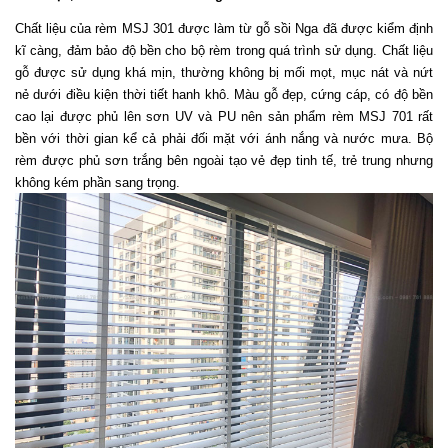
Chất liệu của rèm MSJ 301 được làm từ gỗ sồi Nga đã được kiểm định 
kĩ càng, đảm bảo độ bền cho bộ rèm trong quá trình sử dụng. Chất liệu 
gỗ được sử dụng khá mịn, thường không bị mối mọt, mục nát và nứt 
nẻ dưới điều kiện thời tiết hanh khô. Màu gỗ đẹp, cứng cáp, có độ bền 
cao lại được phủ lên sơn UV và PU nên sản phẩm rèm MSJ 701 rất 
bền với thời gian kể cả phải đối mặt với ánh nắng và nước mưa. Bộ 
rèm được phủ sơn trắng bên ngoài tạo vẻ đẹp tinh tế, trẻ trung nhưng 
không kém phần sang trọng. 