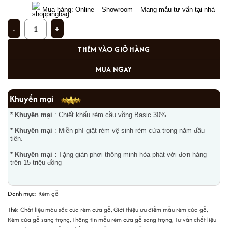
 M
ua hàng: Online – Showroom – Mang mẫu tư vấn tại nhà 
Rèm cửa gỗ sang trọng tại D.Imperia Garden Nguyễn Huy Tưởng MSJ 301 số
THÊM VÀO GIỎ HÀNG
MUA NGAY
Khuyến mại
* Khuyến mại
: Chiết khấu rèm cầu vồng Basic 30%
* Khuyến mại
: Miễn phí giặt rèm vệ sinh rèm cửa trong năm đầu
tiên.
* Khuyến mại :
Tặng giàn phơi thông minh hòa phát với đơn hàng
trên 15 triệu đồng
Danh mục:
Rèm gỗ
Thẻ:
Chất liệu màu sắc của rèm cửa gỗ
,
Giới thiệu ưu điểm mẫu rèm cửa gỗ
,
Rèm cửa gỗ sang trọng
,
Thông tin mẫu rèm cửa gỗ sang trọng
,
Tư vấn chất liệu