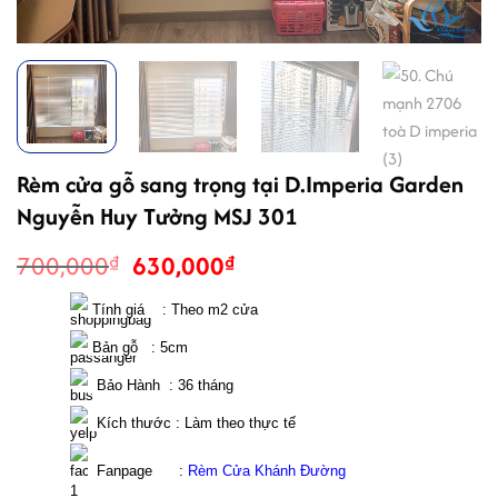
Rèm cửa gỗ sang trọng tại D.Imperia Garden
Nguyễn Huy Tưởng MSJ 301
Giá
Giá
700,000
630,000
₫
₫
gốc
hiện
là:
tại
 Tính giá    : Theo m2 cửa 
700,000₫.
là:
 Bản gỗ   : 5cm
630,000₫.
  Bảo Hành  : 36 tháng 
  Kích thước : Làm theo thực tế 
  Fanpage      : 
Rèm Cửa Khánh Đường