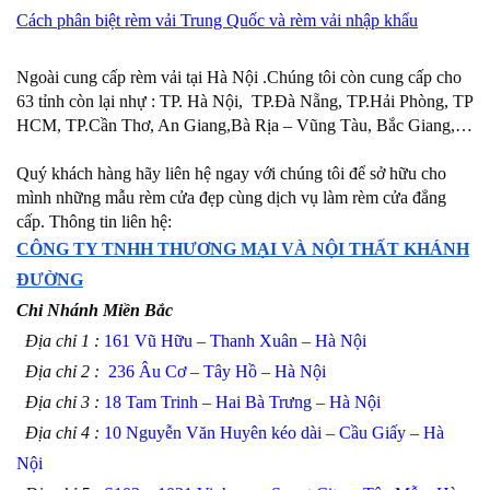
Cá
ch phân biệt rèm vải Trung Quốc và rèm vải nhập khẩu
Ngoài cung cấp rèm vải tại Hà Nội .Chúng tôi còn cung cấp cho
63 tỉnh còn lại nhự : TP. Hà Nội,
TP.Đà Nẵng, TP.Hải Phòng, TP
HCM, TP.Cần Thơ, An Giang,Bà Rịa – Vũng Tàu, Bắc Giang,…
Quý khách hàng hãy liên hệ ngay với chúng tôi để sở hữu cho
mình những mẫu rèm cửa đẹp cùng dịch vụ làm rèm cửa đẳng
cấp. Thông tin liên hệ:
CÔNG TY TNHH THƯƠNG MẠI VÀ NỘI THẤT KHÁNH
ĐƯỜNG
Chi Nhánh Miền Bắc
Địa chỉ 1 :
161 Vũ Hữu – Thanh Xuân – Hà Nội
Địa chỉ 2 :
236 Âu Cơ – Tây Hồ – Hà Nội
Địa chỉ 3 :
18 Tam Trinh – Hai Bà Trưng – Hà Nội
Địa chỉ 4 :
10 Nguyễn Văn Huyên kéo dài – Cầu Giấy – Hà
Nội