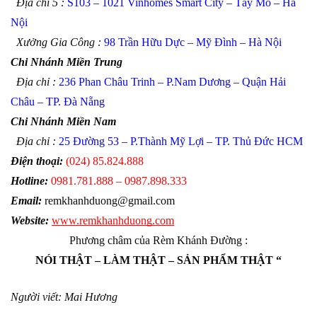
Địa chỉ 5 :
S103 – 1021 Vinhomes Smart City – Tây Mỗ – Hà
Nội
Xưởng Gia Công :
98 Trần Hữu Dực – Mỹ Đình – Hà Nội
Chi Nhánh Miền Trung
Địa chỉ :
236 Phan Châu Trinh – P.Nam Dương – Quận Hải
Châu – TP. Đà Nẵng
Chi Nhánh Miền Nam
Địa chỉ :
25 Đường 53 – P.Thành Mỹ Lợi – TP. Thủ Đức HCM
Điện thoại:
(024) 85.824.888
Hotline:
0981.781.888 – 0987.898.333
Email:
remkhanhduong@gmail.com
Website:
www.remkhanhduong.com
Phương châm của Rèm Khánh Đường :
NÓI THẬT – LÀM THẬT – SẢN PHẨM THẬT “
Người viết: Mai Hương