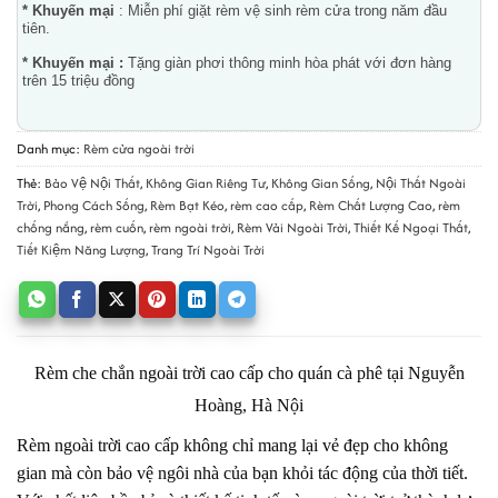
* Khuyến mại
: Miễn phí giặt rèm vệ sinh rèm cửa trong năm đầu
tiên.
* Khuyến mại :
Tặng giàn phơi thông minh hòa phát với đơn hàng
trên 15 triệu đồng
Danh mục:
Rèm cửa ngoài trời
Thẻ:
Bảo Vệ Nội Thất
,
Không Gian Riêng Tư
,
Không Gian Sống
,
Nội Thất Ngoài
Trời
,
Phong Cách Sống
,
Rèm Bạt Kéo
,
rèm cao cấp
,
Rèm Chất Lượng Cao
,
rèm
chống nắng
,
rèm cuốn
,
rèm ngoài trời
,
Rèm Vải Ngoài Trời
,
Thiết Kế Ngoại Thất
,
Tiết Kiệm Năng Lượng
,
Trang Trí Ngoài Trời
Rèm che chắn ngoài trời cao cấp cho quán cà phê tại Nguyễn
Hoàng, Hà Nội
Rèm ngoài trời cao cấp không chỉ mang lại vẻ đẹp cho không
gian mà còn bảo vệ ngôi nhà của bạn khỏi tác động của thời tiết.