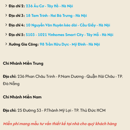
Địa chỉ 2:
236 Âu Cơ - Tây Hồ - Hà Nội
Địa chỉ 3:
18 Tam Trinh - Hai Bà Trưng - Hà Nội
Địa chỉ 4:
10 Nguyễn Văn Huyên kéo dài - Cầu Giấy - Hà Nội
Địa chỉ 5:
S103 - 1021 Vinhomes Smart City - Tây Mỗ - Hà Nội
Xưởng Gia Công:
98 Trần Hữu Dực - Mỹ Đình - Hà Nội
Chi Nhánh Miền Trung
Địa chỉ:
236 Phan Châu Trinh - P.Nam Dương - Quận Hải Châu - TP.
Đà Nẵng
Chi Nhánh Miền Nam
Địa chỉ:
25 Đường 53 - P.Thành Mỹ Lợi - TP. Thủ Đức HCM
Miễn phí mang mẫu tư vấn thiết kế tại nhà cho quý khách hàng