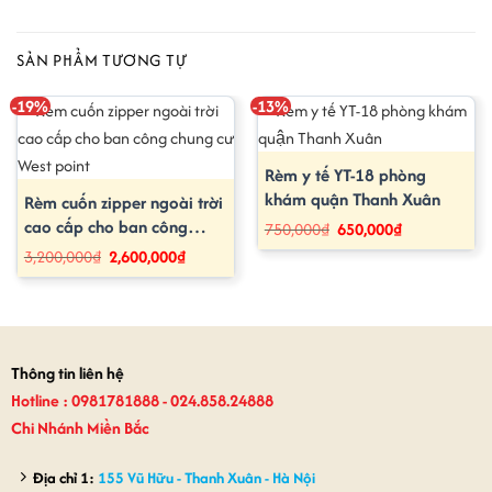
SẢN PHẨM TƯƠNG TỰ
-19%
-13%
Rèm y tế YT-18 phòng
khám quận Thanh Xuân
Rèm cuốn zipper ngoài trời
cao cấp cho ban công
Giá
Giá
750,000
₫
650,000
₫
gốc
hiện
chung cư West point
Giá
Giá
3,200,000
₫
2,600,000
₫
là:
tại
gốc
hiện
750,000₫.
là:
là:
tại
650,000₫.
3,200,000₫.
là:
2,600,000₫.
Thông tin liên hệ
Hotline : 0981781888 - 024.858.24888
Chi Nhánh Miền Bắc
Địa chỉ 1:
155 Vũ Hữu - Thanh Xuân - Hà Nội