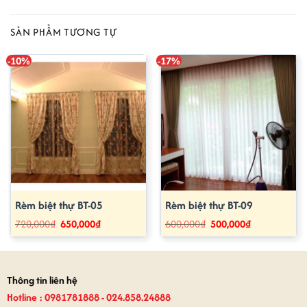
SẢN PHẨM TƯƠNG TỰ
-10%
-17%
Rèm biệt thự BT-05
Rèm biệt thự BT-09
Giá
Giá
Giá
Giá
720,000
₫
650,000
₫
600,000
₫
500,000
₫
gốc
hiện
gốc
hiện
là:
tại
là:
tại
720,000₫.
là:
600,000₫.
là:
650,000₫.
500,000₫.
Thông tin liên hệ
Hotline : 0981781888 - 024.858.24888