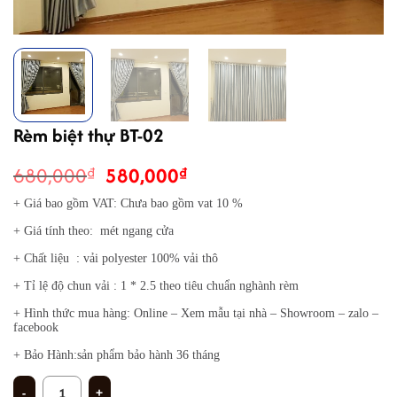
Rèm biệt thự BT-02
Giá
Giá
680,000
580,000
₫
₫
gốc
hiện
+ Giá bao gồm VAT: Chưa bao gồm vat 10 %
là:
tại
+ Giá tính theo: mét ngang cửa
680,000₫.
là:
580,000₫.
+ Chất liệu : vải polyester 100% vải thô
+ Tỉ lệ độ chun vải : 1 * 2.5 theo tiêu chuẩn nghành rèm
+ Hình thức mua hàng: Online – Xem mẫu tại nhà – Showroom – zalo –
facebook
+ Bảo Hành:sản phẩm bảo hành 36 tháng
Rèm biệt thự BT-02 số lượng