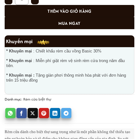
THÊM VÀO GIỎ HÀNG
MUA NGAY
Khuyến mại
* Khuyến mại
: Chiết khấu rèm cầu vồng Basic 30%
* Khuyến mại
: Miễn phí giặt rèm vệ sinh rèm cửa trong năm đầu
tiên.
* Khuyến mại :
Tặng giàn phơi thông minh hòa phát với đơn hàng
trên 15 triệu đồng
Danh mục:
Rèm cửa biệt thự
Rèm cửa dành cho biệt thự sang trọng như là một phần không thể thiếu tạo
nên sự hoàn hảo và tô điểm cho không gian đẳng cấp của gia đình. So với