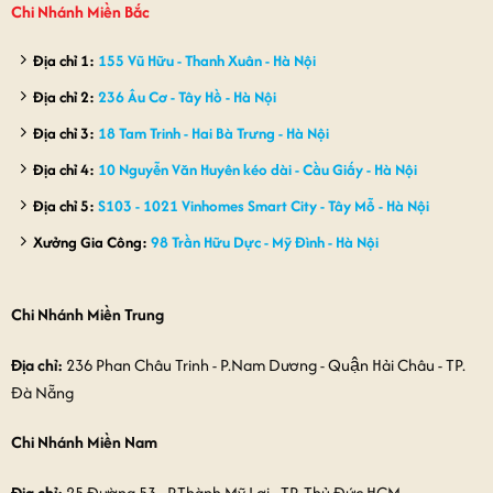
Chi Nhánh Miền Bắc
Địa chỉ 1:
155 Vũ Hữu - Thanh Xuân - Hà Nội
Địa chỉ 2:
236 Âu Cơ - Tây Hồ - Hà Nội
Địa chỉ 3:
18 Tam Trinh - Hai Bà Trưng - Hà Nội
Địa chỉ 4:
10 Nguyễn Văn Huyên kéo dài - Cầu Giấy - Hà Nội
Địa chỉ 5:
S103 - 1021 Vinhomes Smart City - Tây Mỗ - Hà Nội
Xưởng Gia Công:
98 Trần Hữu Dực - Mỹ Đình - Hà Nội
Chi Nhánh Miền Trung
Địa chỉ:
236 Phan Châu Trinh - P.Nam Dương - Quận Hải Châu - TP.
Đà Nẵng
Chi Nhánh Miền Nam
Địa chỉ:
25 Đường 53 - P.Thành Mỹ Lợi - TP. Thủ Đức HCM