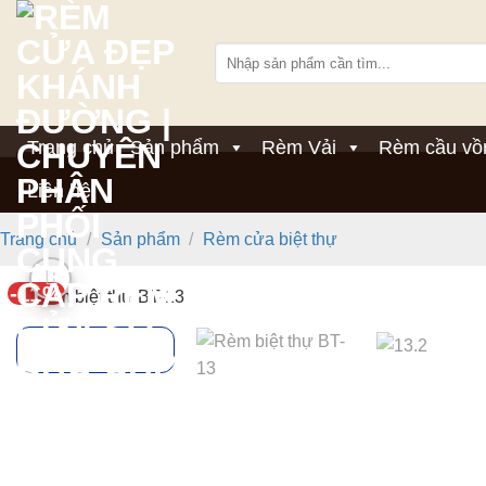
Bỏ
qua
Tìm
nội
kiếm:
dung
Trang chủ
Sản phẩm
Rèm Vải
Rèm cầu vồ
Liên hệ
Trang chủ
/
Sản phẩm
/
Rèm cửa biệt thự
-11%