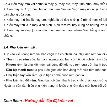
Có 4 kiểu may rèm vải chính là may ly, may ore, may định hình, may xếp l
+ Kiểu may ly được hiểu là các múi trên đầu vải được may nhún lại. Các
căn phòng của bạn.
+ Kiểu may thứ hai là may ore, nghĩa là sẽ đục những lỗ tròn ở rèm để l
+ Kiểu may thứ 3 là may định hình. Kiểu rèm vải này cũng có những lớp s
+ Kiểu may xếp lớp ( roman) là chia tấm vải thành nhiều đoạn bằng nhau, m
phẳng.
2.4. Phụ kiện rèm vải :
Tùy vào kiểu dáng rèm vải bạn chọn mà có nhiều loại phụ kiện rèm vải đi
– Thanh treo rèm cửa:
 là thanh ngang giúp bạn có thể luồn chiếc rèm cửa
– Khoen rèm:
 là phụ kiện rèm vải dùng để kết hợp rèm cửa với thanh tre
– Đầu bịt thanh treo:
 là phụ kiện giúp cho bạn đóng mở cửa rèm một cách
– Phụ kiện tay vén rèm:
 giúp bạn có thể buộc rèm gọn lại.
– Phụ kiện trụ đỡ rèm:
 Giúp bạn cố định thanh treo chắc chắn vào tường
Ngoài ra còn rất nhiều phụ kiện trang trí khác cho rèm đẹp mắt hơn đối với
Xem thêm : 
Hướng dẫn lắp đặt rèm vải 