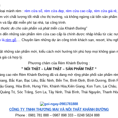
g
loại mành rèm : 
rèm cửa sổ, rèm cửa đẹp, rèm cửa cao cấp, rèm cửa giá rẻ,
với chất lượng tốt nhất cho thị trường, và không ngừng cải tiến sản phẩm
à lắp đặt miễn phí tại nhà, tại công trình.
à thước đo cho sản phẩm và phát triển của Khánh Đường”
tâm đến những sản phẩm rèm cửa cao cấp là chính được nhập khẩu từ các n
 lá
,
rèm gỗ
,
… Chuyên làm những dự án công trình khách sạn, resort, khu nghỉ
hật những sản phẩm mới, kiểu cách mới hướng tới phù hợp mọi không gian n
à giá cả hợp lý.
Phương châm của Rèm Khánh Đường :
” NÓI THẬT – LÀM THẬT – SẢN PHẨM THẬT “
y càng cao nên Rèm Khánh Đường đã và đang mở rộng phân phối sản phẩm rèm
ang, Bắc Kạn, Bạc Liêu, Bắc Ninh, Bến Tre, Bình Định, Bình Dương, Bình 
ậu Giang, Hòa Bình, Hưng Yên, Khánh Hòa,Kiên Giang, Kon Tum, Lai Châu, 
ảng Trị, Sóc Trăng, Sơn La, Tây Ninh, Thái Bình, Thái Nguyên, Thanh Hóa,
CÔNG TY TNHH THƯƠNG MẠI VÀ NỘI THẤT KHÁNH ĐƯỜNG
Phone : 0981 781 888 – 0987 898 333 – 0248 5824 888   