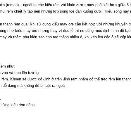
ớp (roman) – ngoài ra các kiểu rèm vải khác được may phối kết hợp giữa 3 l
 múi rèm chiết ly tạo nên những lớp sóng loe dần xuống dưới. Kiểu sóng nà
uồn thanh rèm qua. Khi sử dụng kiểu may ore cần kết hợp với những khuyên t
óng như kiểu may ore nhưng thay vì đục lỗ thì nó dùng móc định hình để tạo
ay và thêm phụ kiện sao cho tạo thành nhiều ô, khi kéo lên các ô sẽ xếp lên
 kèm như:
 vào và treo lên tường.
o rèm. Khoen sẽ được cố định ở trên đỉnh rèm nhằm có thể treo rèm lên thanh
 dễ dàng mà không để bị tuột ra ngoài.
.
 từng kiểu rèm riêng.