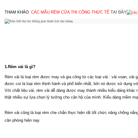
THAM KHẢO: 
CÁC MẪU RÈM CỬA THI CÔNG THỰC TẾ
TẠI ĐÂY
1.Rèm vải là gì?
Rèm vải là loại rèm được may và gia công từ các loại vải : vải voan, vải 
được coi là loại rèm thịnh hành và phổ biến nhất, bởi nó được sử dụng vớ
Với chất liệu vải, rèm vải dễ dàng được may thành nhiều kiểu dáng khác 
thật nhiều sự lựa chọn lý tưởng cho căn hộ của mình. Kiểu dáng mềm mạ
Rèm vải cũng là loại rèm che chắn thực hiện rất tốt chức năng chống nắng,
căn phòng hiện nay.