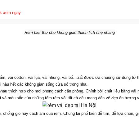
Rèm biệt thự cho không gian thanh lịch nhẹ nhàng
gấm, vải cotton, vải lụa, vải nhung, vải bố….rất được ưa chuộng sử dụng từ t
i hầu hết các không gian sống cửa sổ trong nhà.
nhau thích hợp cho mọi phong cách căn phòng. Chính bởi chất liệu bằng vải 
i và màu sắc của những tấm rèm vải tất cả đều mang đến vẻ đẹp ấn tượng v
 chống gió hay cách âm của rèm. Chúng lại phổ biến dễ tìm, dễ lựa chọn, giá