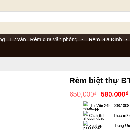
ng
Tư vấn
Rèm cửa văn phòng
Rèm Gia Đình
Rèm biệt thự B
Giá
650,000
580,000
₫
₫
gốc
  Tư Vấn 24h : 0987 898
là:
650,000₫
 Cách tính     : Theo m2
 Xuất xứ        : Trung Q