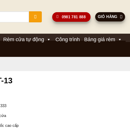
GIỎ HÀNG
0981 781 888
Rèm cửa tự động
Công trình
Bảng giá rèm
T-13
Giá
hiện
 333 
tại
.
là:
 cửa 
580,000₫.
uốc cao cấp 