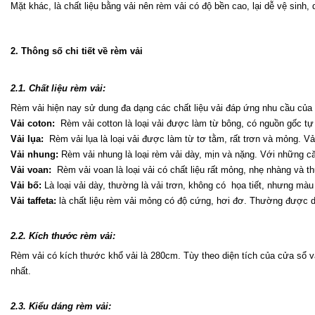
Mặt khác, là chất liệu bằng vải nên rèm vải có độ bền cao, lại dễ vệ sinh,
2. Thông số chi tiết về rèm vải
2.1. Chất liệu rèm vải:
Rèm vải hiện nay sử dung đa dạng các chất liệu vải đáp ứng nhu cầu của 
Vải coton:
  Rèm vải cotton là loại vải được làm từ bông, có nguồn gốc t
Vải lụa:
  Rèm vải lụa là loại vải được làm từ tơ tằm, rất trơn và mỏng. 
Vải nhung:
 Rèm vải nhung là loại rèm vải dày, mịn và nặng. Với những că
Vải voan:
  Rèm vải voan là loại vải có chất liệu rất mỏng, nhẹ nhàng và
Vải bố:
 Là loại vải dày, thường là vải trơn, không có  họa tiết, nhưng mà
Vải taffeta:
 là chất liệu rèm vải mỏng có độ cứng, hơi đơ. Thường được d
2.2. Kích thước rèm vải:
Rèm vải có kích thước khổ vải là 280cm. Tùy theo diện tích của cửa sổ v
nhất.
2.3. Kiểu dáng rèm vải: