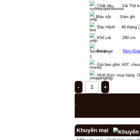
  Chất liệu     : Vải Thô 
 Màu sắc 
 fj
 : Xám ghi
  Bảo Hành   : 48 tháng 
  Khổ vải       : 280 cm 
  Fanpage      : 
Rèm Khá
Giá bao gồm VAT: chưa
Hình thức mua hàng: Onl
Rèm biệt thự BT-13 số lượng
Khuyến mại