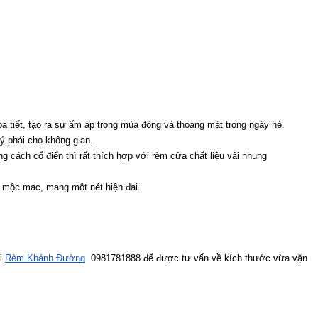
ọa tiết, tạo ra sự ấm áp trong mùa đông và thoáng mát trong ngày hè.
ý phái cho không gian.
 cách cổ điển thì rất thích hợp với rèm cửa chất liệu vải nhung
ất mộc mạc, mang một nét hiện đại.
i 
Rèm Khánh Đường
  0981781888 để được tư vấn về kích thước vừa vặn 