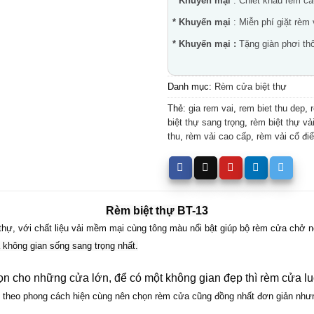
* Khuyến mại
: Chiết khấu rèm c
* Khuyến mại
: Miễn phí giặt rèm
* Khuyến mại :
Tặng giàn phơi thô
Danh mục:
Rèm cửa biệt thự
Thẻ:
gia rem vai
,
rem biet thu dep
,
biệt thự sang trọng
,
rèm biệt thự vả
thu
,
rèm vải cao cấp
,
rèm vải cổ đi
Rèm biệt thự BT-13
 thự, với chất liệu vải mềm mại cùng tông màu nổi bật giúp bộ rèm cửa chở 
 không gian sống sang trọng nhất.
ọn cho những cửa lớn, để có một không gian đẹp thì rèm cửa luô
kế theo phong cách hiện cùng nên chọn rèm cửa cũng đồng nhất đơn giản nhưn