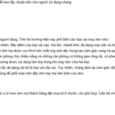
 dễ treo lắp, thuận tiện cho người sử dụng chúng.
người dùng. Trên thị trường hiện nay phổ biến các loại vải may rèm như:
ự nhiên. Đăc điểm của loại vải này: hút ẩm, nhanh khô, đa dạng màu sắc và h
Vải rèm lụa được ưa thích bởi chất óng ánh đặc trưng tạo cảm giác sang và qu
n phòng chịu nhiều nắng và những căn phòng có không gian rộng rãi, có phong
 thường được sử dụng làm lớp trong khi may rèm cửa hai lớp.
u sắc đa dạng,vải bố là loại vải sần sùi. Tuy nhiên, chúng đem lại cảm giác r
ùng để phối màu trên đầu rèm hay hai bên biên của rèm.
à vị trí treo rèm mà khách hàng đặt mua kích thước cho phù hợp. Liên hệ vớ