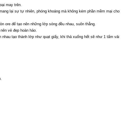
oại may trên.
y mang lại sự tự nhiên, phóng khoáng mà không kém phần mềm mại cho 
ròn ore để tạo nên những lớp sóng đều nhau, suôn thẳng.
 nên vẻ đẹp hoàn hảo.
 nhau tạo thành lớp như quạt giấy, khi thả xuống hết sẽ như 1 tấm vải 
.