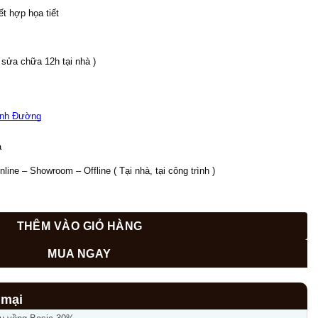
kết hợp họa tiết 
( sửa chữa 12h tại nhà )
nh Đường
  
ine – Showroom – Offline ( Tại nhà, tại công trình ) 
THÊM VÀO GIỎ HÀNG
MUA NGAY