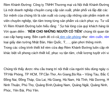
Rèm Khánh Đường: Công ty TNHH Thương mại và Nội thất Khánh Đườn
Là một doanh nghiệp chuyên cung cấp sản xuất, phân phối và lắp đặt các 
Sứ mệnh của chúng tôi là sản xuất và cung cấp những sản phẩm mành rèm 
viên chuyên nghiệp, tận tâm trong từng sản phẩm và cách phục vụ. Tư vấn v
Vì Rèm Khánh Đường luôn hiểu rằng: 
” Sự hài lòng của quý khách hàng l
Với quan điểm : “
RÈM CHO NHỮNG NGƯỜI CÓ TIỀN
” chúng tôi quan 
cao cấp hạng sang. Bên cạnh đó có cả
 rèm văn phòng
 như:
 rèm cuốn
, 
rèm
loại giấy dán tường Nhật Bản, Hàn Quốc, Ý,…, giàn phơi thông minh.
Trong các công trình thiết kế rèm cửa đẹp Rèm Khánh Đường luôn cập n
khác biệt về phong cách thiết kế, phục vụ tận tâm, chất lượng tuyệt vời v
Chúng tôi thấy được nhu cầu trang trí nội thất của người tiêu dùng ngà
TP.Hải Phòng, TP HCM, TP.Cần Thơ, An Giang,Bà Rịa – Vũng Tàu, Bắc Gi
Đồng Nai, Đồng Tháp, Gia Lai, Hà Giang, Hà Nam, Hà Tĩnh, Hải Dương, H
Ninh Thuận, Phú Thọ, Quảng Bình,Quảng Nam, Quảng Ngãi, Quảng Ninh, Qu
Phúc, Yên Bái, Phú Yên. 