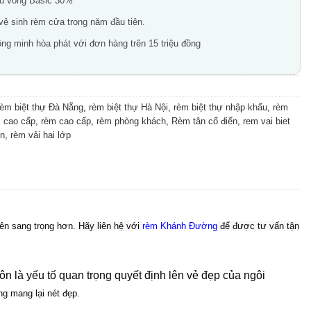
ầu vồng Basic 30%
 vệ sinh rèm cửa trong năm đầu tiên.
ng minh hòa phát với đơn hàng trên 15 triệu đồng
rèm biệt thự Đà Nẵng
,
rèm biệt thự Hà Nội
,
rèm biệt thự nhập khẩu
,
rèm
i cao cấp
,
rèm cao cấp
,
rèm phòng khách
,
Rèm tân cổ điển
,
rem vai biet
ển
,
rèm vải hai lớp
nên sang trọng hơn.
Hãy liên hệ với
rèm Khánh Đường
để được tư vấn tận
n là yếu tố quan trọng quyết định lên vẻ đẹp của ngôi
g mang lại nét đẹp.