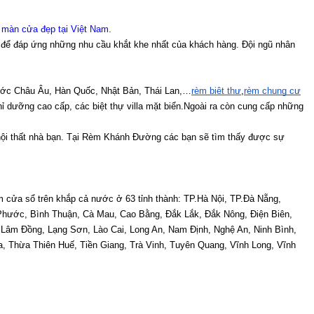
 màn cửa đẹp tại Việt Nam
.
 để đáp ứng những nhu cầu khắt khe nhất của khách hàng. Đội ngũ nhân 
ước Châu Âu, Hàn Quốc, Nhật Bản, Thái Lan,…
rèm biệt thự
,
rèm chung cư
 dưỡng cao cấp, các biệt thự villa mặt biển.Ngoài ra còn cung cấp những 
ội thất nhà bạn. Tại Rèm Khánh Đường các bạn sẽ tìm thấy được sự 
 cửa sổ trên khắp cả nước ở 63 tỉnh thành: TP.Hà Nội, TP.Đà Nẵng, 
Phước, Bình Thuận, Cà Mau, Cao Bằng, Đắk Lắk, Đắk Nông, Điện Biên, 
Lâm Đồng, Lạng Sơn, Lào Cai, Long An, Nam Định, Nghệ An, Ninh Bình, 
 Thừa Thiên Huế, Tiền Giang, Trà Vinh, Tuyên Quang, Vĩnh Long, Vĩnh 