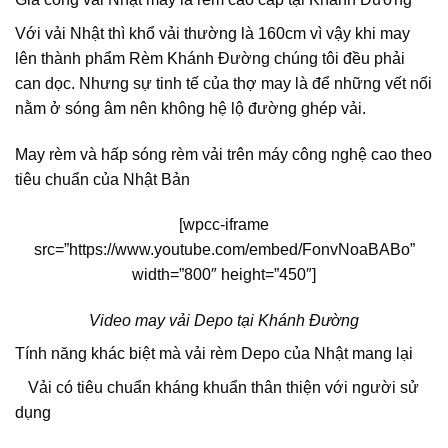
Với vải Nhật thì k
hổ vải
thường
là 160cm vì vậy khi may
lên thành phẩm
Rèm Khánh Đường chúng tôi
đều phải
can dọc
. Nhưng sự tinh tế của thợ may là để
những vết nối
nằm ở sóng âm nên không
hệ
lộ đường ghép
vải.
May rèm và hấp sóng rèm vải trên máy công nghệ cao theo
tiêu chuẩn của
Nhật Bản
[wpcc-iframe
src=”https://www.youtube.com/embed/FonvNoaBABo”
width=”800″ height=”450″]
Video may vải Depo tại Khánh Đường
Tính năng khác biệt mà vải rèm Depo của Nhật mang lại
Vải có tiêu chuẩn kháng khuẩn thân thiện với người sử
dụng