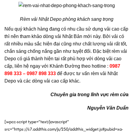
Rèm vải Nhật Depo phòng khách sang trọng
Nếu quý khách hàng đang có nhu cầu sử dụng vải cao cấp
thì nên tham khảo dòng vải Nhật Bản mới này.
B
ởi vải có
rất nhiều màu sắc hiện đại cũng như chất lượng vải rất tốt,
chắn sáng chống nắng gần như tuyệt đối. Đặc biệt rèm vải
Depo có giá thành hiện tại rất phù hợp với dòng vải cao
cấp, liên hệ ngay với Khánh Đường
theo hotline :
0987
898 333 – 0987 898 333
để được tư vấn
rèm vải Nhật
Depo và
các dòng vải cao cấp khác.
Chuyên gia trong lĩnh vực
rèm cửa
Nguyễn Văn Duẩn
[wpcc-script type=”text/javascript”
src=”https://s7.addthis.com/js/250/addthis_widget.js#pubid=xa-