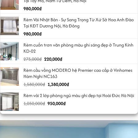
Tại Tây Mỗ, Nam Từ Liêm, Hà Nội
980,000
₫
Rèm Vải Nhật Bản - Sự Sang Trọng Từ Xứ Sở Hoa Anh Đào
Tại KĐT Dương Nội, Hà Đông
980,000
₫
Rèm cuốn trơn văn phòng màu ghi sáng đẹp ở Trung Kính
KD-02
Giá
Giá
275,000
₫
220,000
₫
gốc
hiện
Rèm cầu vồng MODERO hệ Premier cao cấp ở Vinhomes
là:
tại
Hàm Nghi NC163
275,000₫.
là:
Giá
Giá
1,580,000
₫
1,380,000
₫
220,000₫.
gốc
hiện
Rèm vải 2 lớp phòng ngủ màu ghi đẹp tại Hoài Đức Hà Nội
là:
tại
Giá
Giá
1,050,000
₫
1,580,000₫.
950,000
₫
là:
gốc
hiện
1,380,000₫.
là:
tại
1,050,000₫.
là:
950,000₫.