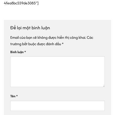
4fea8bc559de3085″]
Để lại một bình luận
Email của bạn sẽ không được hiển thị công khai.
Các
trường bắt buộc được đánh dấu
*
Bình luận
*
Tên
*