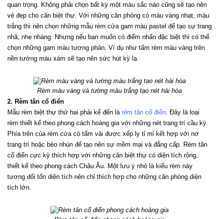
quan trọng. Không phải chọn bất kỳ một màu sắc nào cũng sẽ tạo nên 
vẻ đẹp cho căn biệt thự. Với những căn phòng có màu vàng nhạt, màu 
trắng thì nên chọn những mẫu rèm cửa gam màu pastel để tạo sự trang 
nhã, nhẹ nhàng. Nhưng nếu bạn muốn có điểm nhấn đặc biệt thì có thể 
chọn những gam màu tương phản. Ví dụ như tấm rèm màu vàng trên 
nền tường màu xám sẽ tạo nên sức hút kỳ lạ.
Rèm màu vàng và tường màu trắng tạo nét hài hòa
2. Rèm tân cổ điển
Mẫu rèm biệt thự thứ hai phải kể đến là 
rèm tân cổ điển
. Đây là loại 
rèm thiết kế theo phong cách hoàng gia với những nét trang trí cầu kỳ. 
Phía trên của rèm cửa có tấm vải được xếp ly tỉ mỉ kết hợp với nơ 
trang trí hoặc bèo nhún để tạo nên sự mềm mại và đẳng cấp. Rèm tân 
cổ điển cực kỳ thích hợp với những căn biệt thự có diện tích rộng, 
thiết kế theo phong cách Châu Âu. Một lưu ý nhỏ là kiểu rèm này 
tương đối tốn diện tích nên chỉ thích hợp cho những căn phòng diện 
tích lớn.