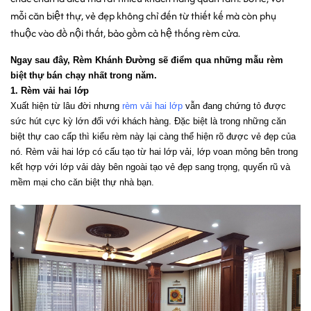
mỗi căn biệt thự, vẻ đẹp không chỉ đến từ thiết kế mà còn phụ
thuộc vào đồ nội thất, bảo gồm cả hệ thống rèm cửa.
Ngay sau đây, Rèm Khánh Đường sẽ điểm qua những mẫu rèm 
biệt thự bán chạy nhất trong năm.
1. Rèm vải hai lớp
Xuất hiện từ lâu đời nhưng 
rèm vải hai lớp
 vẫn đang chứng tỏ được 
sức hút cực kỳ lớn đối với khách hàng. Đặc biệt là trong những căn 
biệt thự cao cấp thì kiểu rèm này lại càng thể hiện rõ được vẻ đẹp của 
nó. Rèm vải hai lớp có cấu tạo từ hai lớp vải, lớp voan mỏng bên trong 
kết hợp với lớp vải dày bên ngoài tạo vẻ đẹp sang trọng, quyến rũ và 
mềm mại cho căn biệt thự nhà bạn.