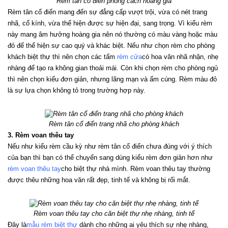
Rèm tân cổ điển phong cách hoàng gia
Rèm tân cổ điển mang đến sự đẳng cấp vượt trội, vừa có nét trang 
nhã, cổ kính, vừa thể hiện được sự hiện đại, sang trọng. Vì kiểu rèm 
này mang âm hưởng hoàng gia nên nó thường có màu vàng hoặc màu 
đỏ để thể hiện sự cao quý và khác biệt. Nếu như chọn rèm cho phòng 
khách biệt thự thì nên chọn các tấm 
rèm cửa
có hoa văn nhã nhặn, nhẹ 
nhàng để tạo ra không gian thoải mái. Còn khi chọn rèm cho phòng ngủ 
thì nên chọn kiểu đơn giản, nhưng lãng mạn và ấm cúng. Rèm màu đỏ 
là sự lựa chọn không tỏ trong trường hợp này.
Rèm tân cổ điển trang nhã cho phòng khách
3. Rèm voan thêu tay
Nếu như kiểu rèm cầu kỳ như rèm tân cổ điển chưa đúng với ý thích 
của bạn thì bạn có thể chuyển sang dùng kiểu rèm đơn giản hơn như 
rèm voan thêu tay
cho biệt thự nhà mình. Rèm voan thêu tay thường 
được thêu những hoa văn rất đẹp, tinh tế và không bị rối mắt.
Rèm voan thêu tay cho căn biệt thự nhẹ nhàng, tinh tế
Đây là
mẫu rèm biệt thự
 dành cho những ai yêu thích sự nhẹ nhàng, 