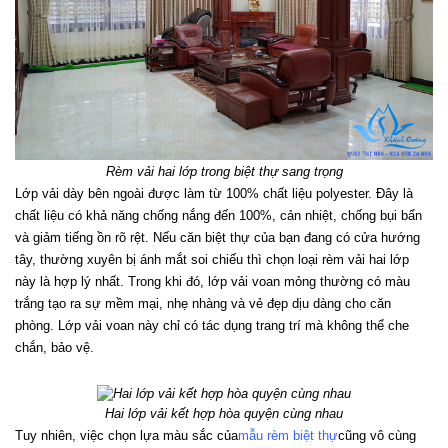
Rèm vải hai lớp trong biệt thự sang trọng
Lớp vải dày bên ngoài được làm từ 100% chất liệu polyester. Đây là 
chất liệu có khả năng chống nắng đến 100%, cản nhiệt, chống bụi bẩn 
và giảm tiếng ồn rõ rệt. Nếu căn biệt thự của bạn đang có cửa hướng 
tây, thường xuyên bị ánh mắt soi chiếu thì chọn loại rèm vải hai lớp 
này là hợp lý nhất. Trong khi đó, lớp vải voan mỏng thường có màu 
trắng tạo ra sự mềm mại, nhẹ nhàng và vẻ đẹp dịu dàng cho căn 
phòng. Lớp vải voan này chỉ có tác dụng trang trí mà không thể che 
chắn, bảo vệ.
Hai lớp vải kết hợp hòa quyện cùng nhau
Tuy nhiên, việc chọn lựa màu sắc của
mẫu rèm biệt thự
cũng vô cùng 