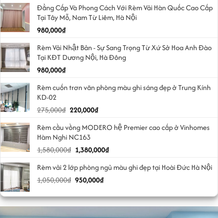
Đẳng Cấp Và Phong Cách Với Rèm Vải Hàn Quốc Cao Cấp
Tại Tây Mỗ, Nam Từ Liêm, Hà Nội
980,000
₫
Rèm Vải Nhật Bản - Sự Sang Trọng Từ Xứ Sở Hoa Anh Đào
Tại KĐT Dương Nội, Hà Đông
980,000
₫
Rèm cuốn trơn văn phòng màu ghi sáng đẹp ở Trung Kính
KD-02
Giá
Giá
275,000
₫
220,000
₫
gốc
hiện
Rèm cầu vồng MODERO hệ Premier cao cấp ở Vinhomes
là:
tại
Hàm Nghi NC163
275,000₫.
là:
Giá
Giá
1,580,000
₫
1,380,000
₫
220,000₫.
gốc
hiện
Rèm vải 2 lớp phòng ngủ màu ghi đẹp tại Hoài Đức Hà Nội
là:
tại
Giá
Giá
1,050,000
₫
1,580,000₫.
950,000
₫
là:
gốc
hiện
1,380,000₫.
là:
tại
1,050,000₫.
là: