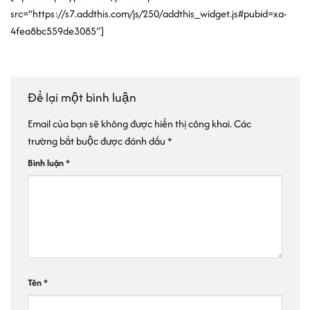
src=”https://s7.addthis.com/js/250/addthis_widget.js#pubid=xa-
4fea8bc559de3085″]
Để lại một bình luận
Email của bạn sẽ không được hiển thị công khai.
Các
trường bắt buộc được đánh dấu
*
Bình luận
*
Tên
*