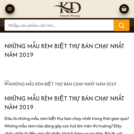
Bỏ
qua
nội
Tìm
dung
kiếm:
NHỮNG MẪU RÈM BIỆT THỰ BÁN CHẠY NHẤT
NĂM 2019
NHỮNG MẪU RÈM BIỆT THỰ BÁN CHẠY NHẤT
NĂM 2019
Đâu là những mẫu rèm biệt thự bán chạy nhất trong thời gian qua?
Những mẫu rèm nào đang gây sức hút lớn trên thị trường? Đây
chắc chắn là điều mà rất nhiều khách hàng quan tâm. Bởi lẽ, với