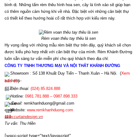
bình dị. Những tấm rèm thêu hình hoa sen, cây lá tình xảo sẽ giúp bạn 
có thêm nguồn cảm hứng khi về nhà. Đặc biệt với những căn biệt thự 
có thiết kế theo hướng hoài cổ rất thích hợp với kiểu rèm này.
Rèm voan thêu tay thêu lá sen
Hy vọng rằng với những mẫu rèm biệt thự trên đây, quý khách sẽ chọn 
được kiểu phù hợp nhất với căn biệt thự của mình. Rèm Khánh Đường 
luôn sẵn sàng tư vấn miễn phí cho quý khách theo địa chỉ:
CÔNG TY TNHH THƯƠNG MẠI VÀ NỘI THẤT KHÁNH ĐƯỜNG
Showroom :
Số 138 Khuất Duy Tiến – Thanh Xuân – Hà Nội.
(
Xem
bản đồ
)
Điện th
oại:
(024)
85.824.888
Hotline
:
0981.781.888 – 0987.898.333
Email:
r
emkhanhduong@gmail.com
Website:
www.
remkhanhduong.com
www.curtaindesign.vn
Tư vấn: Thu Hiền
[wpcc-script type=”text/javascript”