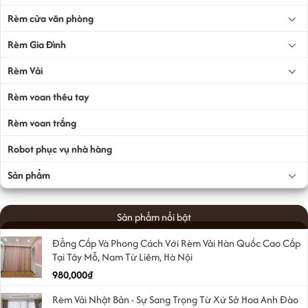
Rèm cửa văn phòng
Rèm Gia Đình
Rèm Vải
Rèm voan thêu tay
Rèm voan trắng
Robot phục vụ nhà hàng
Sản phẩm
Sản phẩm nổi bật
Đẳng Cấp Và Phong Cách Với Rèm Vải Hàn Quốc Cao Cấp
Tại Tây Mỗ, Nam Từ Liêm, Hà Nội
980,000
₫
Rèm Vải Nhật Bản - Sự Sang Trọng Từ Xứ Sở Hoa Anh Đào