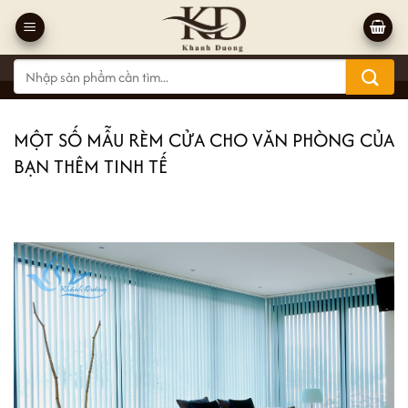
Bỏ
qua
nội
Tìm
dung
kiếm:
MỘT SỐ MẪU RÈM CỬA CHO VĂN PHÒNG CỦA
BẠN THÊM TINH TẾ