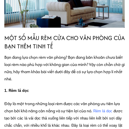
MỘT SỐ MẪU RÈM CỬA CHO VĂN PHÒNG CỦA
BẠN THÊM TINH TẾ
Bạn đang lựa chọn rèm văn phòng? Bạn đang băn khoăn chưa biết
loại rèm nào phù hợp với không gian của mình? Vậy còn chần chờ gì
nữa, hãy tham khảo bài viết dưới đây để có sự lựa chọn hợp lí nhất
nhé.
1. Rèm lá dọc 
Đây là một trong những loại rèm được các văn phòng ưu tiên lựa 
chọn bởi khả năng cản nắng và sự tiện lợi của nó.
 Rèm lá dọc
 được 
tạo bởi các lá vải dọc thả xuống liên tiếp với nhau liên kết bởi sợi dây 
chắc chắn, với nhiều khổ lá khác nhau. Đây là loại rèm có thể xoay lật 