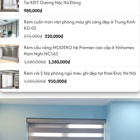
Tại KĐT Dương Nội, Hà Đông
980,000
₫
Rèm cuốn trơn văn phòng màu ghi sáng đẹp ở Trung Kính
KD-02
Giá
Giá
275,000
₫
220,000
₫
gốc
hiện
Rèm cầu vồng MODERO hệ Premier cao cấp ở Vinhomes
là:
tại
Hàm Nghi NC163
275,000₫.
là:
Giá
Giá
1,580,000
₫
1,380,000
₫
220,000₫.
gốc
hiện
Rèm vải 2 lớp phòng ngủ màu ghi đẹp tại Hoài Đức Hà Nội
là:
tại
Giá
Giá
1,050,000
₫
1,580,000₫.
950,000
₫
là:
gốc
hiện
1,380,000₫.
là:
tại
1,050,000₫.
là:
950,000₫.