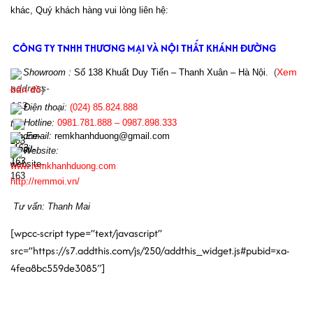
khác, Quý khách hàng vui lòng liên hệ:
CÔNG TY TNHH THƯƠNG MẠI VÀ NỘI THẤT KHÁNH ĐƯỜNG
Showroom :
Số 138 Khuất Duy Tiến – Thanh Xuân – Hà Nội.
(
Xem
bản đồ
)
Điện th
oại:
(024)
85.824.888
Hotline:
0981.781.888 – 0987.898.333
Email:
r
emkhanhduong@gmail.com
Website:
www.
remkhanhduong.com
http://remmoi.vn/
Tư vấn: Thanh Mai
[wpcc-script type=”text/javascript”
src=”https://s7.addthis.com/js/250/addthis_widget.js#pubid=xa-
4fea8bc559de3085″]