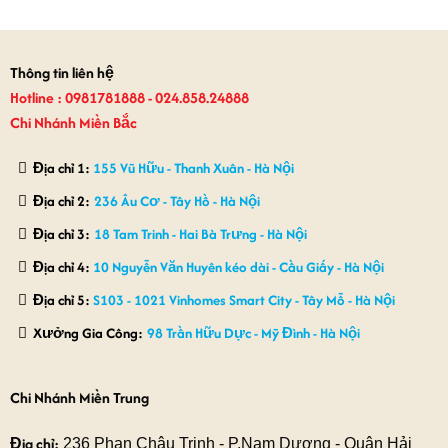
1,560,000₫.
là:
750,000₫.
là:
1,390,000₫.
650,000₫.
Thông tin liên hệ
Hotline : 0981781888 - 024.858.24888
Chi Nhánh Miền Bắc
Địa chỉ 1:
155 Vũ Hữu - Thanh Xuân - Hà Nội
Địa chỉ 2:
236 Âu Cơ - Tây Hồ - Hà Nội
Địa chỉ 3:
18 Tam Trinh - Hai Bà Trưng - Hà Nội
Địa chỉ 4:
10 Nguyễn Văn Huyên kéo dài - Cầu Giấy - Hà Nội
Địa chỉ 5:
S103 - 1021 Vinhomes Smart City - Tây Mỗ - Hà Nội
Xưởng Gia Công:
98 Trần Hữu Dực - Mỹ Đình - Hà Nội
Chi Nhánh Miền Trung
Địa chỉ:
236 Phan Châu Trinh - P.Nam Dương - Quận Hải