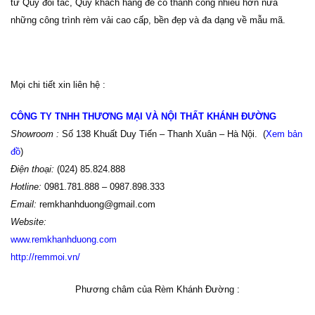
từ Quý đối tác, Quý khách hàng để có thành công nhiều hơn nữa
những công trình rèm vải
cao cấp, bền đẹp và đa dạng về mẫu mã
.
Mọi chi tiết xin liên hệ :
CÔNG TY TNHH THƯƠNG MẠI VÀ NỘI THẤT KHÁNH ĐƯỜNG
Showroom :
Số 138 Khuất Duy Tiến – Thanh Xuân – Hà Nội. (
Xem bản
đồ
)
Điện thoại:
(024) 85.824.888
Hotline:
0981.781.888 – 0987.898.333
Email:
remkhanhduong@gmail.com
Website:
www
.
remkhanhduong.com
http://remmoi.vn/
Phương châm của Rèm Khánh Đường :