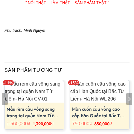
” NÓI THẬT – LÀM THẬT – SẢN PHẨM THẬT “
Phụ trách: Minh Nguyệt
SẢN PHẨM TƯƠNG TỰ
-11%
-13%
Mẫu rèm cầu vồng sang
Màn cuốn cầu vồng cao
trọng tại quận Nam Từ
cấp Hàn Quốc tại Bắc Từ
Liêm- Hà Nội CV-01
Liêm- Hà Nội WL 206
1,390,000
₫
650,000
₫
Giá
Giá
Giá
Giá
1,560,000
₫
750,000
₫
gốc
hiện
gốc
hiện
là:
tại
là:
tại