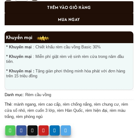
THÊM VÀO GIỎ HÀNG
MUA NGAY
Khuyến mại
* Khuyến mại
: Chiết khấu rèm cầu vồng Basic 30%
* Khuyến mại
: Miễn phí giặt rèm vệ sinh rèm cửa trong năm đầu
tiên.
* Khuyến mại :
Tặng giàn phơi thông minh hòa phát với đơn hàng
trên 15 triệu đồng
Danh mục:
Rèm cầu vồng
Thẻ:
mành ngang
,
rèm cao cấp
,
rèm chống nắng
,
rèm chung cư
,
rèm
cửa sổ nhỏ
,
rèm cuốn 3 lớp
,
rèm Hàn Quốc
,
rèm hiện đại
,
rèm màu
trắng
,
rèm phòng ngủ