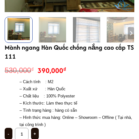
Mành ngang Hàn Quốc chống nắng cao cấp TS
111
Giá
Giá
390,000
₫
530,000
₫
gốc
hiện
– Cách tính    : M2
là:
tại
– Xuất xứ      : Hàn Quốc
530,000₫.
là:
– Chất liệu    : 
100% Polyester 
390,000₫.
– Kích thước: Làm theo thực tế
– Tình trạng hàng : hàng có sẵn 
– 
Hình thức mua hàng: Online – Showroom – Offline ( Tại nhà, 
tại công trình ) 
Mành ngang Hàn Quốc chống nắng cao cấp TS 111 số lượng