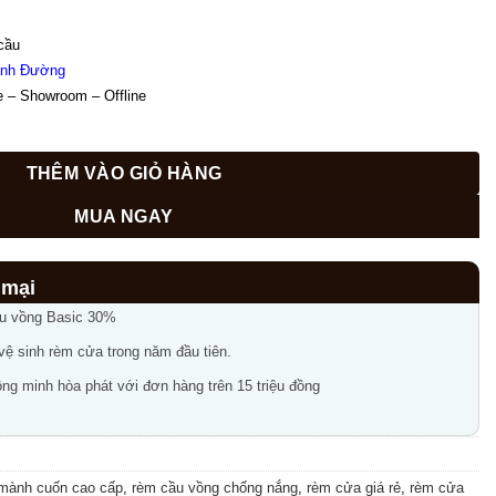
750,000₫.
cầu 
nh Đường
 – Showroom – Offline 
 chống nắng tại UBND xã Tam Hưng SO584 số lượng
THÊM VÀO GIỎ HÀNG
MUA NGAY
ầu vồng Basic 30%
 vệ sinh rèm cửa trong năm đầu tiên.
ng minh hòa phát với đơn hàng trên 15 triệu đồng
mành cuốn cao cấp
,
rèm cầu vồng chống nắng
,
rèm cửa giá rẻ
,
rèm cửa