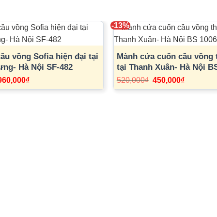
-13%
u vồng Sofia hiện đại tại
Mành cửa cuốn cầu vồng t
ưng- Hà Nội SF-482
tại Thanh Xuân- Hà Nội B
Giá
Giá
Giá
Giá
960,000
₫
520,000
₫
450,000
₫
gốc
hiện
gốc
hiện
à:
tại
là:
tại
1,160,000₫.
là:
520,000₫.
là:
960,000₫.
450,000₫.