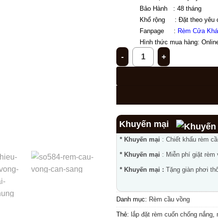
Bảo Hành   : 48 tháng 
Khổ rộng     : Đặt theo yêu 
Fanpage     : 
Rèm Cửa Khá
Hình thức mua hàng: Online
Giới thiệu mẫu rèm cầu vồng
Khuyến mại
* Khuyến mại
: Chiết khấu rèm c
* Khuyến mại
: Miễn phí giặt rèm
* Khuyến mại :
Tặng giàn phơi thô
Danh mục:
Rèm cầu vồng
Thẻ:
lắp đặt rèm cuốn chống nắng
,