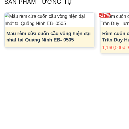
SẢN PHẨM TƯƠNG TỰ
-17%
Mẫu rèm cửa cuốn cầu vồng hiện đại
Rèm cuốn cầ
nhất tại Quảng Ninh EB- 0505
Trần Duy H
1,160,000
₫
l