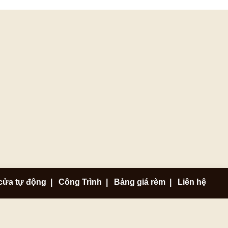
cửa tự động
|
Công Trình
|
Bảng giá rèm
|
Liên hệ