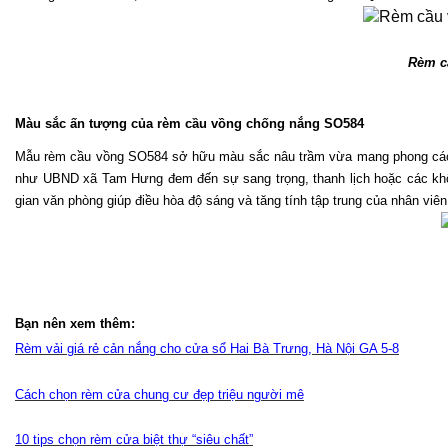
Rèm cầ
Màu sắc ấn tượng của rèm cầu vồng chống nắng SO584
Mẫu rèm cầu vồng SO584 sở hữu màu sắc nâu trầm vừa mang phong cách hi
như UBND xã Tam Hưng đem đến sự sang trọng, thanh lịch hoặc các khôn
gian văn phòng giúp điều hòa độ sáng và tăng tính tập trung của nhân viên
Bạn nên xem thêm:
Rèm vải giá rẻ cản nắng cho cửa sổ Hai Bà Trưng, Hà Nội GA 5-8
Cách chọn rèm cửa chung cư đẹp triệu người mê
10 tips chọn rèm cửa biệt thự “siêu chất”