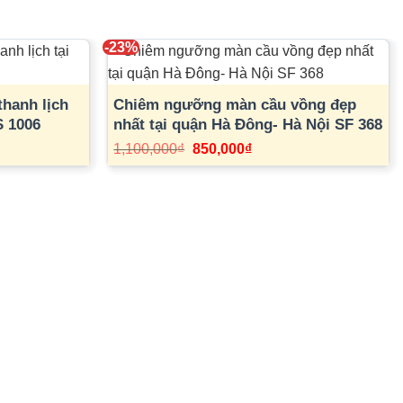
-23%
hanh lịch
Chiêm ngưỡng màn cầu vồng đẹp
S 1006
nhất tại quận Hà Đông- Hà Nội SF 368
Giá
Giá
1,100,000
₫
850,000
₫
gốc
hiện
là:
tại
1,100,000₫.
là:
850,000₫.