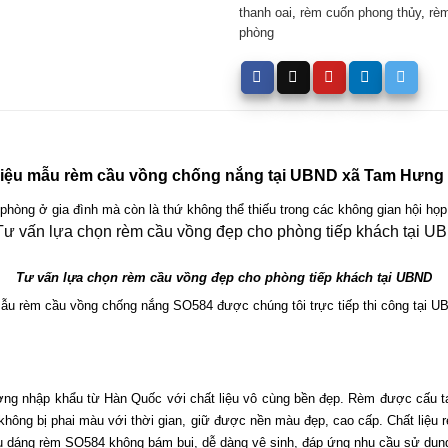
thanh oai
,
rèm cuốn phong thủy
,
rè
phòng
thiệu mẫu rèm cầu vồng chống nắng tại UBND xã Tam Hưng
phòng ở gia đình mà còn là thứ không thể thiếu trong các không gian hội họ
Tư vấn lựa chọn rèm cầu vồng đẹp cho phòng tiếp khách tại UBND
mẫu rèm cầu vồng chống nắng SO584 được chúng tôi trực tiếp thi công tại 
hập khẩu từ Hàn Quốc với chất liệu vô cùng bền đẹp. Rèm được cấu tạo g
hông bị phai màu với thời gian, giữ được nền màu đẹp, cao cấp. Chất liệu rè
 dáng rèm SO584 không bám bụi, dễ dàng vệ sinh, đáp ứng nhu cầu sử dụng