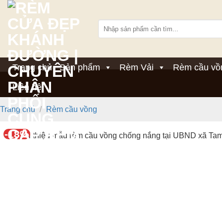
Bỏ
qua
Tìm
nội
kiếm:
dung
Trang chủ
Sản phẩm
Rèm Vải
Rèm cầu vồ
Liên hệ
Trang chủ
/
Rèm cầu vồng
-18%