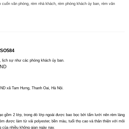
m cuốn văn phòng
,
rèm nhà khách
,
rèm phòng khách ủy ban
,
rèm văn
 SO584
p, lịch sự như các phòng khách ủy ban. 
UBND xã Tam Hưng, Thanh Oai, Hà Nội.
ồm 2 lớp, trong đó lớp ngoài được bao bọc bởi tấm lưới nên rèm láng 
m được làm từ vải polyester, bền màu, tuổi thọ cao và thân thiện với môi 
 của nhiều không gian ngày nay.