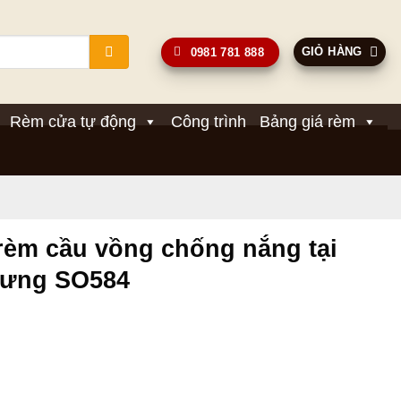
GIỎ HÀNG
0981 781 888
Rèm cửa tự động
Công trình
Bảng giá rèm
 rèm cầu vồng chống nắng tại
Hưng SO584
Giá
hiện
 
tại
.
là: