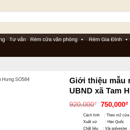
ng
Tư vấn
Rèm cửa văn phòng
Rèm Gia Đình
Giới thiệu mẫu
UBND xã Tam 
Giá
920,000
750,000
₫
₫
gốc
Cách tính    : Theo m2 cửa
là:
Xuất xứ       : Hàn Quốc
920,000₫
Chất liệu    : Vải polyester