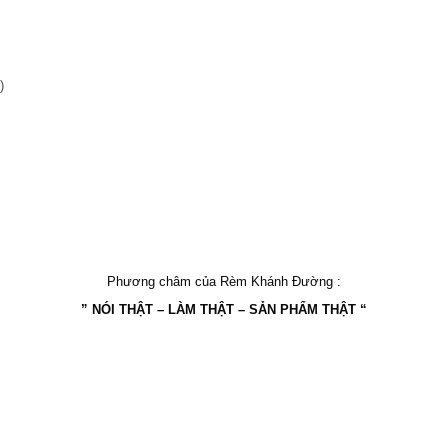
)
Phương châm của Rèm Khánh Đường :
” NÓI THẬT – LÀM THẬT – SẢN PHẨM THẬT “