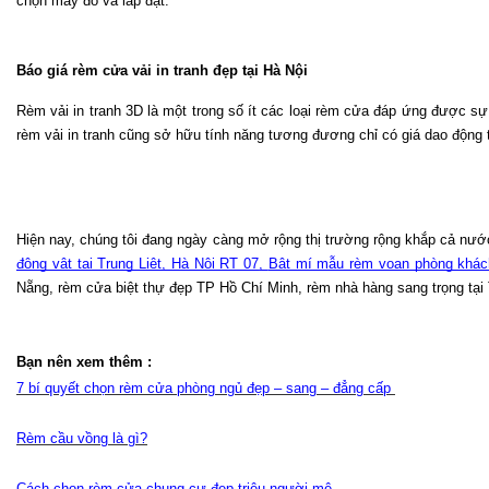
chọn may đo và lắp đặt. 
Báo giá rèm cửa vải in tranh đẹp tại Hà Nội
Rèm vải in tranh 3D là một trong số ít các loại rèm cửa đáp ứng được sự 
rèm vải in tranh cũng sở hữu tính năng tương đương chỉ có giá dao động
Hiện nay, chúng tôi đang ngày càng mở rộng thị trường rộng khắp cả nướ
động vật tại Trung Liệt, Hà Nội RT 07
, 
Bật mí mẫu rèm voan phòng khác
Nẵng, rèm cửa biệt thự đẹp TP Hồ Chí Minh, rèm nhà hàng sang trọng t
Bạn nên xem thêm :
7 bí quyết chọn rèm cửa phòng ngủ đẹp – sang – đẳng cấp
Rèm cầu vồng là gì?
Cách chọn rèm cửa chung cư đẹp triệu người mê