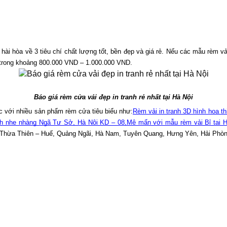
hài hòa về 3 tiêu chí chất lượng tốt, bền đẹp và giá rẻ. Nếu các mẫu rèm v
 trong khoảng 800.000 VND – 1.000.000 VND. 
Báo giá rèm cửa vải đẹp in tranh rẻ nhất tại Hà Nội
c với nhiều sản phẩm rèm cửa tiêu biểu như:
Rèm vải in tranh 3D hình họa t
h nhẹ nhàng Ngã Tư Sở, Hà Nội KD – 08,
Mê mẩn với mẫu rèm vải Bỉ tại 
ại Thừa Thiên – Huế, Quảng Ngãi, Hà Nam, Tuyên Quang, Hưng Yên, Hải Phò