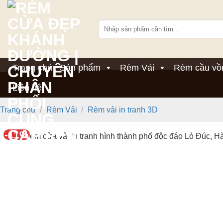
Bỏ
qua
Tìm
nội
kiếm:
dung
Trang chủ
Sản phẩm
Rèm Vải
Rèm cầu vồ
Liên hệ
Trang chủ
/
Rèm Vải
/
Rèm vải in tranh 3D
-11%