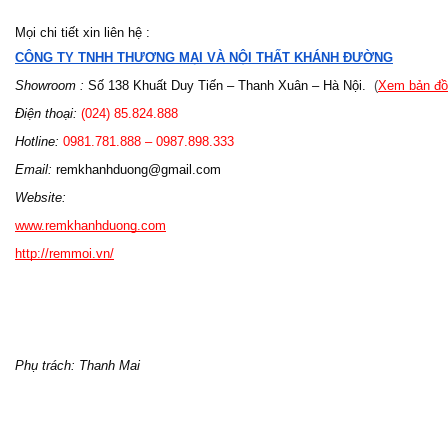
Mọi chi tiết xin liên hệ :
CÔNG TY TNHH THƯƠNG MẠI VÀ NỘI THẤT KHÁNH ĐƯỜNG
Showroom :
 Số 138 Khuất Duy Tiến – Thanh Xuân – Hà Nội.
  (
Xem bản đồ
Điện thoại:
 (024) 85.824.888
Hotline: 
0981.781.888 – 0987.898.333 
Email: 
remkhanhduong@gmail.com
Website: 
www.remkhanhduong.com
http://remmoi.vn/
Phụ trách: Thanh Mai