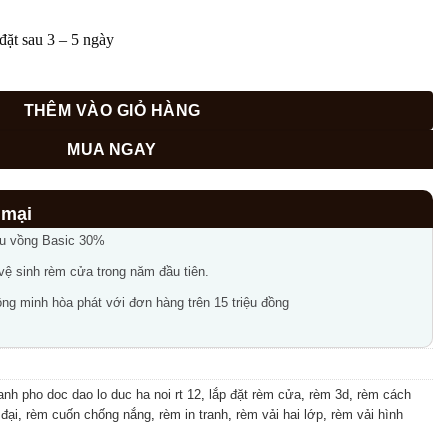
650,000₫.
đặt sau 3 – 5 ngày
thành phố độc đáo Lò Đúc, Hà Nội RT 12 số lượng
THÊM VÀO GIỎ HÀNG
MUA NGAY
ầu vồng Basic 30%
 vệ sinh rèm cửa trong năm đầu tiên.
ng minh hòa phát với đơn hàng trên 15 triệu đồng
anh pho doc dao lo duc ha noi rt 12
,
lắp đặt rèm cửa
,
rèm 3d
,
rèm cách
đại
,
rèm cuốn chống nắng
,
rèm in tranh
,
rèm vải hai lớp
,
rèm vải hình