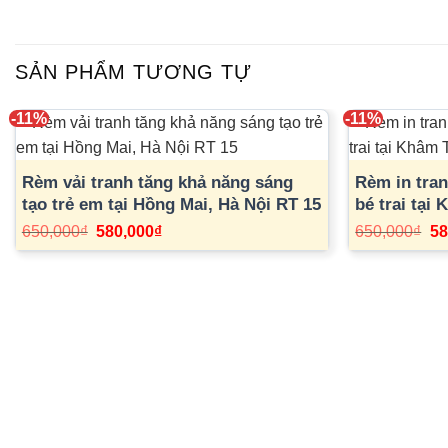
SẢN PHẨM TƯƠNG TỰ
-11%
-11%
Rèm vải tranh tăng khả năng sáng
Rèm in tra
tạo trẻ em tại Hồng Mai, Hà Nội RT 15
bé trai tại
Giá
Giá
Gi
650,000
₫
580,000
₫
650,000
₫
58
gốc
hiện
gố
là:
tại
là:
650,000₫.
là:
65
580,000₫.