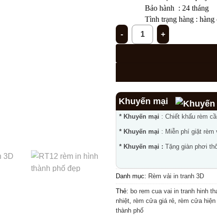
Bảo hành : 24 tháng
Tình trạng hàng : hàng 
Bộ rèm cửa vải in tranh hình 
Khuyến mại
* Khuyến mại
: Chiết khấu rèm c
* Khuyến mại
: Miễn phí giặt rèm
* Khuyến mại :
Tặng giàn phơi thô
Danh mục:
Rèm vải in tranh 3D
Thẻ:
bo rem cua vai in tranh hinh th
nhiệt
,
rèm cửa giá rẻ
,
rèm cửa hiện 
thành phố