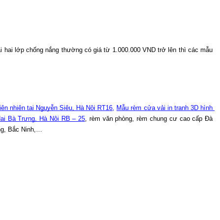
ải hai lớp chống nắng thường có giá từ 1.000.000 VND trở lên thì các mẫu 
hiên nhiên tại Nguyễn Siêu, Hà Nội RT16
, 
Mẫu rèm cửa vải in tranh 3D hình 
Hai Bà Trưng, Hà Nội RB – 25
, rèm văn phòng, rèm chung cư cao cấp Đà 
ng, Bắc Ninh,…