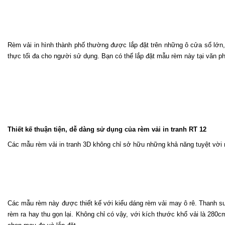
Rèm vải in hình thành phố thường được lắp đặt trên những ô cửa sổ lớn, 
thực tối đa cho người sử dụng. Bạn có thể lắp đặt mẫu rèm này tại văn ph
Thiết kế thuận tiện, dễ dàng sử dụng của rèm vải in tranh RT 12
Các mẫu rèm vải in tranh 3D không chỉ sở hữu những khả năng tuyệt vời n
Các mẫu rèm này được thiết kế với kiểu dáng rèm vải may ô rê. Thanh suố
rèm ra hay thu gọn lại. Không chỉ có vậy, với kích thước khổ vải là 280