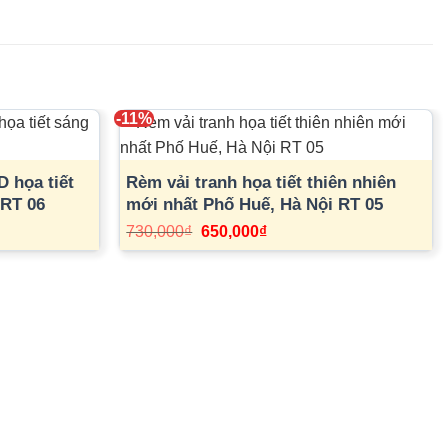
-11%
D họa tiết
Rèm vải tranh họa tiết thiên nhiên
 RT 06
mới nhất Phố Huế, Hà Nội RT 05
Giá
Giá
730,000
₫
650,000
₫
gốc
hiện
là:
tại
730,000₫.
là:
650,000₫.