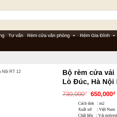
ng
Tư vấn
Rèm cửa văn phòng
Rèm Gia Đình
Bộ rèm cửa vải 
Lò Đúc, Hà Nội
Giá
730,000
650,000
₫
₫
gốc
Cách tính : m2
là:
Xuất xứ : Việt Nam
730,000₫
Chất liệu : Vải polyes