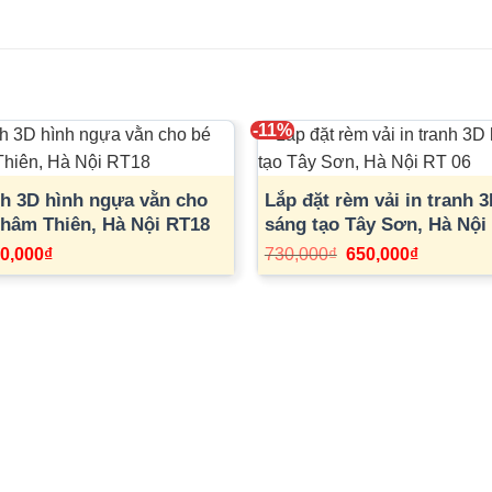
-11%
nh 3D hình ngựa vằn cho
Lắp đặt rèm vải in tranh 3
 Khâm Thiên, Hà Nội RT18
sáng tạo Tây Sơn, Hà Nội
á
Giá
Giá
Giá
0,000
₫
730,000
₫
650,000
₫
c
hiện
gốc
hiện
tại
là:
tại
0,000₫.
là:
730,000₫.
là:
580,000₫.
650,000₫.