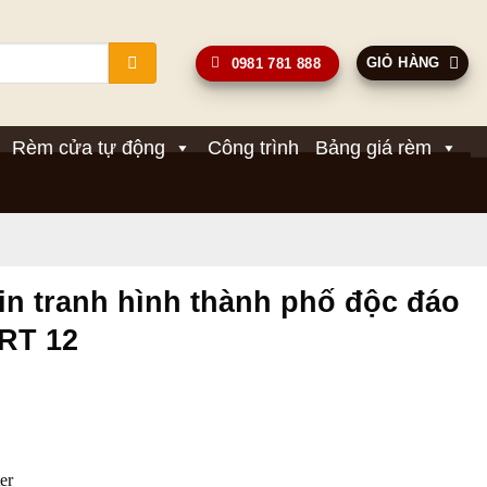
GIỎ HÀNG
0981 781 888
Rèm cửa tự động
Công trình
Bảng giá rèm
in tranh hình thành phố độc đáo
 RT 12
Giá
hiện
tại
.
là:
ter