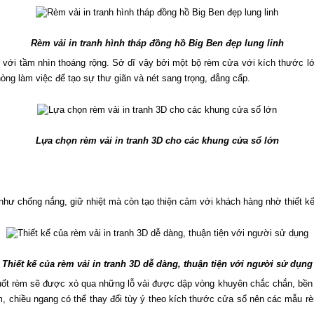
Rèm vải in tranh hình tháp đồng hồ Big Ben đẹp lung linh
với tầm nhìn thoáng rộng. Sở dĩ vậy bởi một bộ rèm cửa với kích thước lớn 
òng làm việc để tạo sự thư giãn và nét sang trọng, đẳng cấp.
Lựa chọn rèm vải in tranh 3D cho các khung cửa sổ lớn
hư chống nắng, giữ nhiệt mà còn tạo thiện cảm với khách hàng nhờ thiết kế
Thiết kế của rèm vải in tranh 3D dễ dàng, thuận tiện với người sử dụng
t rèm sẽ được xỏ qua những lỗ vải được dập vòng khuyên chắc chắn, bền đẹp
cm, chiều ngang có thể thay đổi tùy ý theo kích thước cửa sổ nên các mẫu r