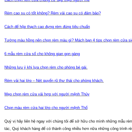
Rèm cao su có tốt không? Rèm vải cao su có đảm bảo?
Cách để hộp thạch cao đựng rèm đúng tiêu chuẩn
Tường màu hồng nên chọn rèm màu gì? Mách bạn 4 tips chọn rèm cửa si
6 mẫu rèm cửa sổ cho không gian gọn gàng
Những lưu ý khi lựa chọn rèm cho phòng bé gái.
Rèm vải hai lớp – Nét quyến rũ thư thái cho phòng khách.
Mẹo chọn rèm cửa vải hợp với người mệnh Thủy
Chọn màu rèm cửa hai lớp cho người mệnh Thổ
Quý vị hãy liên hệ ngay với chúng tôi để sở hữu cho mình những mẫu rèm
tác, Quý khách hàng để có thành công nhiều hơn nữa những công trình rè