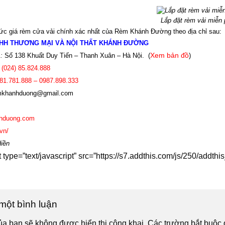
Lắp đặt rèm vải miễn 
c giá rèm cửa vải chính xác nhất của Rèm Khánh Đường theo địa chỉ sau:
HH THƯƠNG MẠI VÀ NỘI THẤT KHÁNH ĐƯỜNG
:
Số 138 Khuất Duy Tiến – Thanh Xuân – Hà Nội.
(
Xem bản đồ
)
(024)
85.824.888
81.781.888 – 0987.898.333
khanhduong@gmail.com
hduong.com
vn/
Hiền
t type=”text/javascript” src=”https://s7.addthis.com/js/250/add
 một bình luận
ủa bạn sẽ không được hiển thị công khai.
Các trường bắt buộc