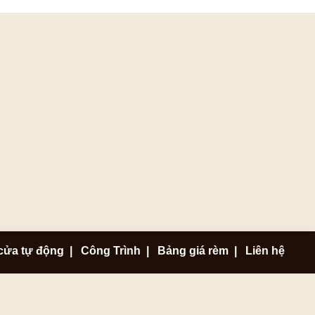
cửa tự động
|
Công Trình
|
Bảng giá rèm
|
Liên hệ