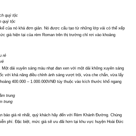
h quý tộc
kế của nó khá đơn giản. Nó được cấu tạo từ những lớp vải có thể xếp 
c giá hiện tại của rèm Roman trên thị trường chỉ rơi vào khoảng 
rẻ
. Một dải xuyên sáng màu nhạt đan xen với một dải không xuyên sáng 
 với khả năng điều chỉnh ánh sáng vượt trội, vừa che chắn, vừa lấy 
 khoảng 400.000 – 1.000.000VNĐ tùy thuộc vào kích thước khổ ngang
m trung
hận báo giá rẻ nhất, quý khách hãy đến với Rèm Khánh Đường. Chúng 
miễn phí. Đặc biệt, mức giá sẽ ưu đãi hơn tại khu vực huyện Hoài Đức 