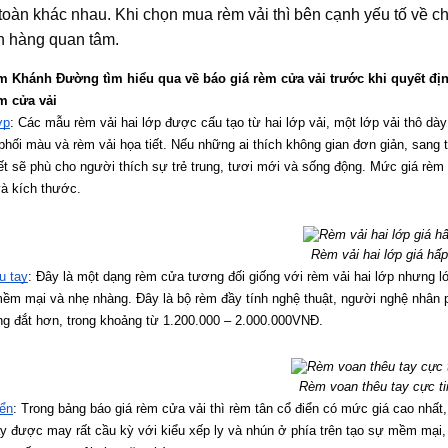
oàn khác nhau. Khi chọn mua rèm vải thì bên cạnh yếu tố về c
h hàng quan tâm.
 Khánh Đường tìm hiểu qua về báo giá rèm cửa vải trước khi quyết đị
èm cửa vải
ớp
: Các mẫu rèm vải hai lớp được cấu tạo từ hai lớp vải, một lớp vải thô dày 
phối màu và rèm vải họa tiết. Nếu những ai thích không gian đơn giản, sang 
iết sẽ phù cho người thích sự trẻ trung, tươi mới và sống động. Mức giá rèm
và kích thước.
Rèm vải hai lớp giá hấ
u tay
: Đây là một dạng rèm cửa tương đối giống với rèm vải hai lớp nhưng lớ
ềm mại và nhẹ nhàng. Đây là bộ rèm đầy tính nghệ thuật, người nghệ nhân p
ng đắt hơn, trong khoảng từ 1.200.000 – 2.000.000VNĐ.
Rèm voan thêu tay cực ti
iển
: Trong bảng báo giá rèm cửa vải thì rèm tân cổ điển có mức giá cao nhấ
ày được may rất cầu kỳ với kiểu xếp ly và nhún ở phía trên tạo sự mềm mại,