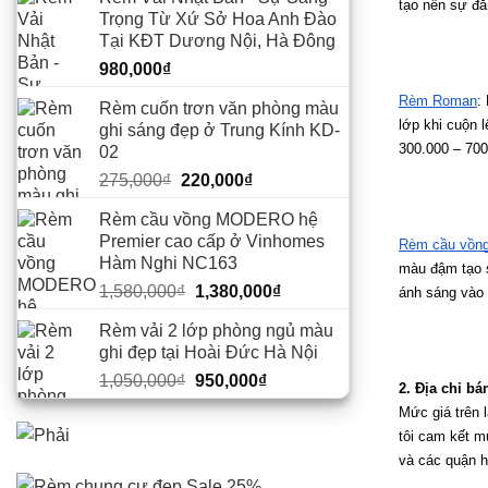
tạo nên sự đẳ
Trọng Từ Xứ Sở Hoa Anh Đào
Tại KĐT Dương Nội, Hà Đông
980,000
₫
Rèm Roman
:
Rèm cuốn trơn văn phòng màu
lớp khi cuộn 
ghi sáng đẹp ở Trung Kính KD-
300.000 – 70
02
Giá
Giá
275,000
₫
220,000
₫
gốc
hiện
Rèm cầu vồng MODERO hệ
là:
tại
Premier cao cấp ở Vinhomes
Rèm cầu vồn
275,000₫.
là:
Hàm Nghi NC163
màu đậm tạo s
220,000₫.
Giá
Giá
1,580,000
₫
1,380,000
₫
ánh sáng vào 
gốc
hiện
Rèm vải 2 lớp phòng ngủ màu
là:
tại
ghi đẹp tại Hoài Đức Hà Nội
1,580,000₫.
là:
Giá
Giá
1,050,000
₫
950,000
₫
1,380,000₫.
2. Địa chỉ bá
gốc
hiện
Mức giá trên 
là:
tại
tôi cam kết mứ
1,050,000₫.
là:
và các quận h
950,000₫.