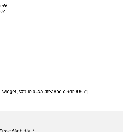
phí
this_widget.js#pubid=xa-4fea8bc559de3085″]
 được đánh dấu
*