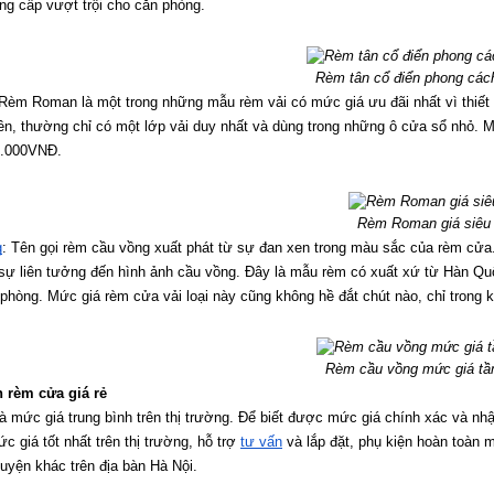
ng cấp vượt trội cho căn phòng.
Rèm tân cổ điển phong các
 Rèm Roman là một trong những mẫu rèm vải có mức giá ưu đãi nhất vì thiết 
lên, thường chỉ có một lớp vải duy nhất và dùng trong những ô cửa sổ nhỏ. Mứ
0.000VNĐ.
Rèm Roman giá siêu 
g
: Tên gọi rèm cầu vồng xuất phát từ sự đan xen trong màu sắc của rèm cửa
ự liên tưởng đến hình ảnh cầu vồng. Đây là mẫu rèm có xuất xứ từ Hàn Quốc
phòng. Mức giá rèm cửa vải loại này cũng không hề đắt chút nào, chỉ trong
Rèm cầu vồng mức giá tầ
n rèm cửa giá rẻ
là mức giá trung bình trên thị trường. Để biết được mức giá chính xác và n
c giá tốt nhất trên thị trường, hỗ trợ 
tư vấn
 và lắp đặt, phụ kiện hoàn toàn 
uyện khác trên địa bàn Hà Nội.