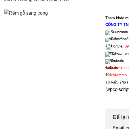
Tham khảo mứ
CÔNG TY TN
Showroom 
Điện th
oại:
Hotline
:
09
Email:
r
em
Website:
www.
remkhan
http://remmoi.
Tư vấn: Thu 
[wpcc-scrip
Để lại
Email c