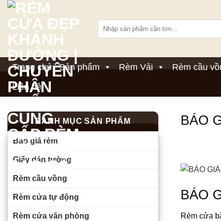
Bỏ
qua
Tìm
nội
kiếm:
dung
Trang chủ
Sản phẩm
Rèm Vải
Rèm cầu vồ
Liên hệ
BÁO G
DANH MỤC SẢN PHẨM
Báo giá rèm
Giấy dán tường
Rèm cầu vồng
BÁO G
Rèm cửa tự động
Rèm cửa văn phòng
Rèm cửa bằn