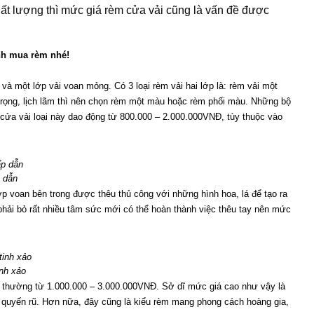
hất lượng thì mức giá rèm cửa vải cũng là vấn đề được
nh mua rèm nhé!
và một lớp vải voan mỏng. Có 3 loại rèm vải hai lớp là: rèm vải một 
trọng, lịch lãm thì nên chọn rèm một màu hoặc rèm phối màu. Những bộ 
 cửa vải loại này dao động từ 800.000 – 2.000.000VNĐ, tùy thuộc vào 
p dẫn
p voan bên trong được thêu thủ công với những hình hoa, lá để tạo ra 
hải bỏ rất nhiều tâm sức mới có thể hoàn thành việc thêu tay nên mức 
nh xảo
t, thường từ 1.000.000 – 3.000.000VNĐ. Sở dĩ mức giá cao như vậy là 
 quyến rũ. Hơn nữa, đây cũng là kiểu rèm mang phong cách hoàng gia, 