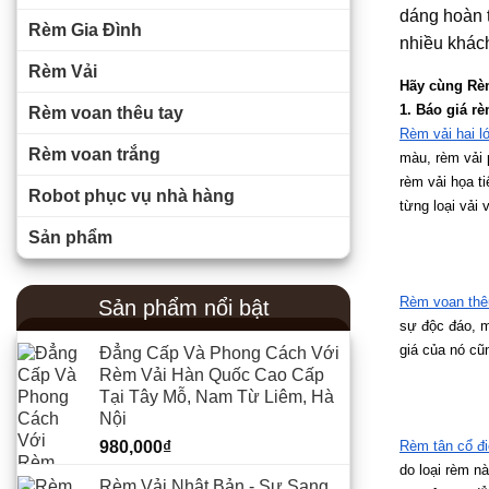
dáng hoàn t
Rèm Gia Đình
nhiều khác
Rèm Vải
Hãy cùng Rèm
1. Báo giá r
Rèm voan thêu tay
Rèm vải hai l
Rèm voan trắng
màu, rèm vải 
rèm vải họa t
Robot phục vụ nhà hàng
từng loại vải 
Sản phẩm
Rèm voan thê
Sản phẩm nổi bật
sự độc đáo, m
giá của nó cũ
Đẳng Cấp Và Phong Cách Với
Rèm Vải Hàn Quốc Cao Cấp
Tại Tây Mỗ, Nam Từ Liêm, Hà
Nội
980,000
₫
Rèm tân cổ đ
do loại rèm n
Rèm Vải Nhật Bản - Sự Sang