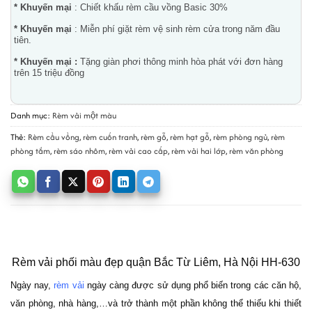
* Khuyến mại
: Chiết khấu rèm cầu vồng Basic 30%
* Khuyến mại
: Miễn phí giặt rèm vệ sinh rèm cửa trong năm đầu
tiên.
* Khuyến mại :
Tặng giàn phơi thông minh hòa phát với đơn hàng
trên 15 triệu đồng
Danh mục:
Rèm vải một màu
Thẻ:
Rèm cầu vồng
,
rèm cuốn tranh
,
rèm gỗ
,
rèm hạt gỗ
,
rèm phòng ngủ
,
rèm
phòng tắm
,
rèm sáo nhôm
,
rèm vải cao cấp
,
rèm vải hai lớp
,
rèm văn phòng
Rèm vải phối màu đẹp quận Bắc Từ Liêm, Hà Nội HH-630
Ngày nay, 
rèm vải
 ngày càng được sử dụng phổ biến trong các căn hộ, 
văn phòng, nhà hàng,…và trở thành một phần không thể thiếu khi thiết 