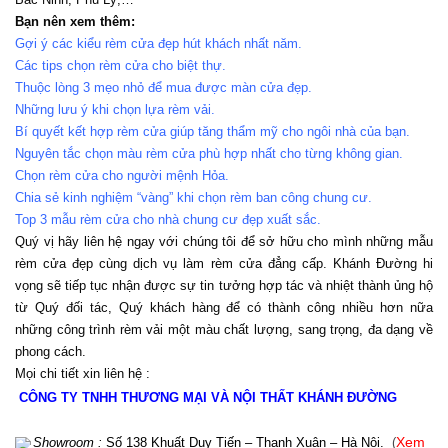
Bạn nên xem thêm:
Gợi ý các kiểu rèm cửa đẹp hút khách nhất năm.
Các tips chọn rèm cửa cho biệt thự.
Thuộc lòng 3 mẹo nhỏ để mua được màn cửa đẹp.
Những lưu ý khi chọn lựa rèm vải.
Bí quyết kết hợp rèm cửa giúp tăng thẩm mỹ cho ngôi nhà của bạn.
Nguyên tắc chọn màu rèm cửa phù hợp nhất cho từng không gian.
Chọn rèm cửa cho người mệnh Hỏa.
Chia sẻ kinh nghiệm “vàng” khi chọn rèm ban công chung cư.
Top 3 mẫu rèm cửa cho nhà chung cư đẹp xuất sắc.
Quý vị hãy liên hệ ngay với chúng tôi để sở hữu cho mình những mẫu 
rèm cửa đẹp cùng dịch vụ làm rèm cửa đẳng cấp. Khánh Đường hi 
vọng sẽ tiếp tục nhận được sự tin tưởng hợp tác và nhiệt thành ủng hộ 
từ Quý đối tác, Quý khách hàng để có thành công nhiều hơn nữa 
những công trình rèm vải một màu chất lượng, sang trọng, đa dạng về 
phong cách.
Mọi chi tiết xin liên hệ :
CÔNG TY TNHH THƯƠNG MẠI VÀ NỘI THẤT KHÁNH ĐƯỜNG
Showroom :
Số 138 Khuất Duy Tiến – Thanh Xuân – Hà Nội.
(
Xem