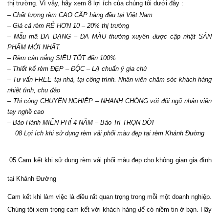
thị trường. Vì vậy, hãy xem 8 lợi ích của chúng tôi dưới đây :
– Chất lượng rèm CAO CẤP hàng đầu tại Việt Nam 
– Giá cả rèm RẺ HƠN 10 – 20% thị trường 
– Mẫu mã ĐA DẠNG – ĐA MÀU thường xuyên được cập nhật SẢN 
PHẨM MỚI NHẤT. 
– Rèm cản nắng SIÊU TỐT đến 100% 
– Thiết kế rèm ĐẸP – ĐỘC – LẠ chuẩn ý gia chủ
– Tư vấn FREE tại nhà, tại công trình. Nhân viên chăm sóc khách hàng 
nhiệt tình, chu đáo
– Thi công CHUYÊN NGHIỆP – NHANH CHÓNG với đội ngũ nhân viên 
tay nghề cao 
– Bảo Hành MIỄN PHÍ 4 NĂM – Bảo Trì TRỌN ĐỜI
08 Lợi ích khi sử dụng rèm vải phối màu đẹp tại rèm Khánh Đường
 05 Cam kết khi sử dụng rèm vải phối màu đẹp cho không gian gia đình 
tại Khánh Đường
Cam kết khi làm việc là điều rất quan trọng trong mỗi một doanh nghiệp. 
Chúng tôi xem trọng cam kết với khách hàng để có niềm tin ở bạn. Hãy 