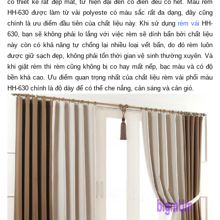
có thiết kế rất đẹp mắt, từ hiện đại đến cổ điển đều có hết. Mẫu rèm 
HH-630 được làm từ vải polyeste có màu sắc rất đa dạng, đây cũng 
chính là ưu điểm đầu tiên của chất liệu này. Khi sử dụng 
rèm vải
 HH-
630, bạn sẽ không phải lo lắng với việc rèm sẽ dính bẩn bởi chất liệu 
này còn có khả năng tự chống lại nhiều loại vết bẩn, do đó rèm luôn 
được giữ sạch đẹp, không phải tốn thời gian vệ sinh thường xuyên. Và 
khi giặt rèm thì rèm cũng không bị co hay mất nếp, bạc màu và có độ 
bền khá cao. Ưu điểm quan trọng nhất của chất liệu rèm vải phối màu 
HH-630 chính là độ dày để có thể che nắng, cản sáng và cản gió. 