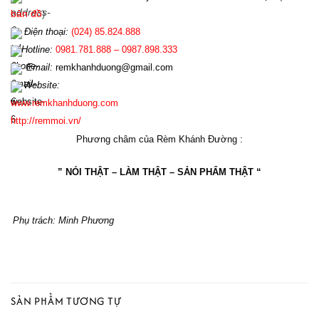
bản đồ
)
Điện th
oại:
(024)
85.824.888
Hotline
:
0981.781.888 – 0987.898.333
Email:
r
emkhanhduong@gmail.com
Website:
www
.
remkhanhduong.com
http://remmoi.vn/
Phương châm của Rèm Khánh Đường :
” NÓI THẬT – LÀM THẬT – SẢN PHẨM THẬT “
Phụ trách: Minh Phương
SẢN PHẨM TƯƠNG TỰ