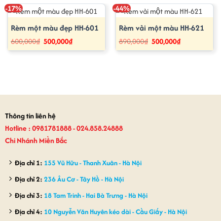
-17%
-44%
Rèm một màu đẹp HH-601
Rèm vải một màu HH-621
Giá
Giá
Giá
Giá
600,000
₫
500,000
₫
890,000
₫
500,000
₫
gốc
hiện
gốc
hiện
là:
tại
là:
tại
600,000₫.
là:
890,000₫.
là:
500,000₫.
500,000₫.
Thông tin liên hệ
Hotline : 0981781888 - 024.858.24888
Chi Nhánh Miền Bắc
Địa chỉ 1:
155 Vũ Hữu - Thanh Xuân - Hà Nội
Địa chỉ 2:
236 Âu Cơ - Tây Hồ - Hà Nội
Địa chỉ 3:
18 Tam Trinh - Hai Bà Trưng - Hà Nội
Địa chỉ 4:
10 Nguyễn Văn Huyên kéo dài - Cầu Giấy - Hà Nội