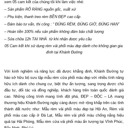
xem 05 cam kết của chúng tôi khi làm việc nhé:
– Sản phẩm RÕ RÀNG nguồn gốc, xuất xứ
– Phụ kiện, thanh treo rèm BỀN ĐẸP cao cấp
– Đảm bảo tư vấn, thi công : “ ĐÚNG RÈM, ĐÚNG GIỜ, ĐÚNG HẠN”
– Hoàn tiền 100% nếu sản phẩm không đảm bảo chất lượng
– Sửa chữa 12h TẠI NHÀ  từ khi nhận được yêu cầu 
05 Cam kết khi sử dụng rèm vải phối màu đẹp dành cho không gian gia 
đình tại Khánh Đường
Với kinh nghiệm và năng lực đã được khẳng định, Khánh Đường tự 
hào sở hữu bộ sưu tập mẫu rèm cửa phối màu đẹp với nhiều tính năng 
hữu ích dành cho chung cư, biệt thự ấn tượng, sang trọng được chủ 
đầu tư, đối tác và đồng nghiệp, khách hàng trên toàn quốc đánh giá 
cao. Những công trình mang tính đột phá, ĐẸP – ĐỘC – LẠ mang 
thương hiệu Khánh Đường ngày càng được mở rộng khắp trên các tỉnh 
thành đất nước như: Mẫu rèm vải phối màu đẹp tại Hội An, Rèm vải 
phối màu cao cấp ở Đà Lạt, Mẫu rèm vải phối màu chống nắng hiệu 
quả tại Hải Phòng, Mẫu rèm cửa vải phối màu ấn tượng tại Vĩnh Phúc, 
Bắc Ninh, Phủ Lý,…