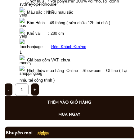
  Chất liệu    : Vải polyester 100% vải thô, sợi đanh
  Màu sắc : Nhiều màu sắc 
  Bảo Hành  : 48 tháng ( sửa chữa 12h tại nhà )
  Khổ vải      : 280 cm 
  Fanpage     : 
Rèm Khánh Đường
Giá bao gồm VAT: chưa  
Hình thức mua hàng: Online – Showroom – Offline ( Tại 
nhà, tại công trình ) 
Rèm vải phối màu đẹp quận Bắc Từ Liêm, Hà Nội HH-630 số lượng
THÊM VÀO GIỎ HÀNG
MUA NGAY
Khuyến mại