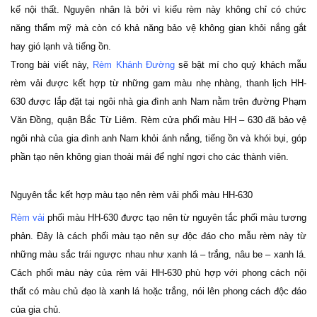
kế nội thất. Nguyên nhân là bởi vì kiểu rèm này không chỉ có chức 
năng thẩm mỹ mà còn có khả năng bảo vệ không gian khỏi nắng gắt 
hay gió lạnh và tiếng ồn. 
Trong bài viết này, 
Rèm Khánh Đường
 sẽ bật mí cho quý khách mẫu 
rèm vải được kết hợp từ những gam màu nhẹ nhàng, thanh lịch HH-
630 được lắp đặt tại ngôi nhà gia đình anh Nam nằm trên đường Phạm 
Văn Đồng, quận Bắc Từ Liêm. Rèm cửa phối màu HH – 630 đã bảo vệ 
ngôi nhà của gia đình anh Nam khỏi ánh nắng, tiếng ồn và khói bụi, góp 
phần tạo nên không gian thoải mái để nghỉ ngơi cho các thành viên.
Nguyên tắc kết hợp màu tạo nên rèm vải phối màu HH-630
Rèm vải
 phối màu HH-630 được tạo nên từ nguyên tắc phối màu tương 
phản. Đây là cách phối màu tạo nên sự độc đáo cho mẫu rèm này từ 
những màu sắc trái ngược nhau như xanh lá – trắng, nâu be – xanh lá. 
Cách phối màu này của rèm vải HH-630 phù hợp với phong cách nội 
thất có màu chủ đạo là xanh lá hoặc trắng, nói lên phong cách độc đáo 
của gia chủ. 