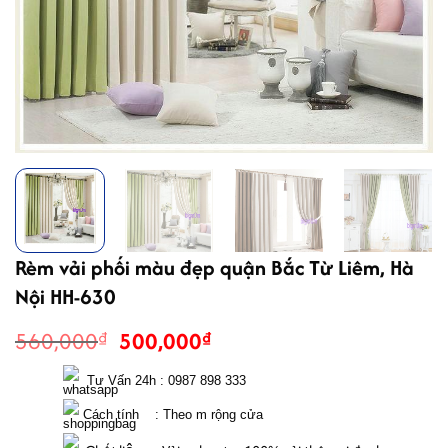
Rèm vải phối màu đẹp quận Bắc Từ Liêm, Hà
Nội HH-630
Giá
Giá
560,000
500,000
₫
₫
gốc
hiện
là:
tại
  Tư Vấn 24h : 0987 898 333 
560,000₫.
là:
 Cách tính    : Theo m rộng cửa 
500,000₫.