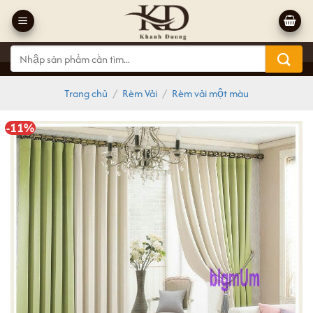
Bỏ
qua
nội
Tìm
dung
kiếm:
Trang chủ
/
Rèm Vải
/
Rèm vải một màu
-11%