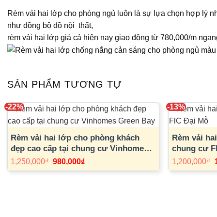
Rèm vải hai lớp cho phòng ngủ luôn là sự lựa chọn hợp lý n
như đồng bộ đồ nội thất,
rèm vải hai lớp giá cả hiện nay giao động từ 780,000/m nga
SẢN PHẨM TƯƠNG TỰ
-22%
-13%
Rèm vải hai lớp cho phòng khách
Rèm vải ha
đẹp cao cấp tại chung cư Vinhomes
chung cư F
Green Bay
Giá
Giá
1,250,000
₫
980,000
₫
1,200,000
₫
gốc
hiện
là:
tại
l
1,250,000₫.
là:
980,000₫.