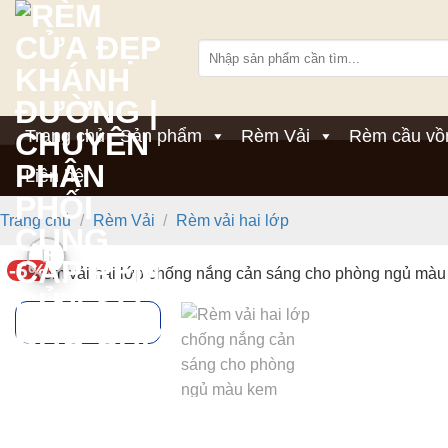
Bỏ
qua
Tìm
nội
kiếm:
dung
Trang chủ
Sản phẩm
Rèm Vải
Rèm cầu vồ
Liên hệ
Trang chủ
/
Rèm Vải
/
Rèm vải hai lớp
-5%