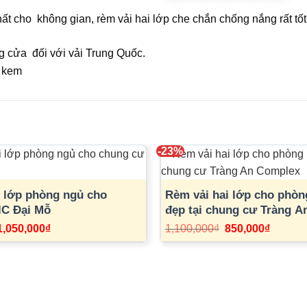
hất cho không gian, rèm vải hai lớp che chắn chống nắng rất t
ng cửa đối với vải Trung Quốc.
-23%
i lớp phòng ngủ cho
Rèm vải hai lớp cho phòn
lC Đại Mỗ
đẹp tại chung cư Tràng 
Giá
Giá
Giá
Giá
1,050,000
₫
1,100,000
₫
850,000
₫
gốc
hiện
gốc
hiện
à:
tại
là:
tại
1,200,000₫.
là:
1,100,000₫.
là:
1,050,000₫.
850,000