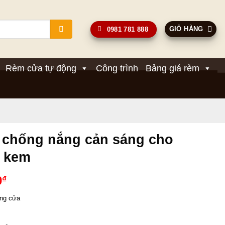
GIỎ HÀNG
0981 781 888
Rèm cửa tự động
Công trình
Bảng giá rèm
p chống nắng cản sáng cho
 kem
Giá
0
₫
hiện
ang cửa 
tại
00₫.
là: