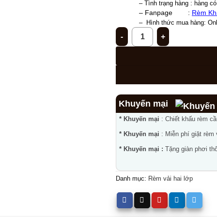
– Tình trạng hàng : hàng có
– Fanpage        : 
Rèm Kh
–  
Hình thức mua hàng: Onli
Rèm vải hai lớp chống nắng 
Khuyến mại
* Khuyến mại
: Chiết khấu rèm c
* Khuyến mại
: Miễn phí giặt rèm
* Khuyến mại :
Tặng giàn phơi thô
Danh mục:
Rèm vải hai lớp