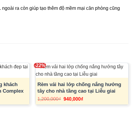
ốt. ngoài ra còn giúp tạo thêm độ mềm mại căn phòng cũng
-22%
g khách
Rèm vải hai lớp chống nắng hướng
An Complex
tây cho nhà tầng cao tại Liễu giai
Giá
Giá
1,200,000
₫
940,000
₫
gốc
hiện
là:
tại
1,200,000₫.
là:
₫.
940,000₫.