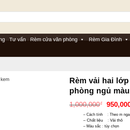
ng
Tư vấn
Rèm cửa văn phòng
Rèm Gia Đình
Rèm vải hai lớ
phòng ngủ màu
Giá
1,000,000
950,00
₫
gốc
– Cách tính    : Theo m ng
là:
– Chất liệu    : Vải thô 
1,000,0
– Màu sắc : tùy chọn 