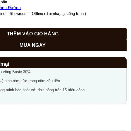
950,000₫.
 sẵn 
ánh Đường
ne – Showroom – Offline ( Tại nhà, tại công trình )
cản sáng cho phòng ngủ màu kem số lượng
THÊM VÀO GIỎ HÀNG
MUA NGAY
ầu vồng Basic 30%
 vệ sinh rèm cửa trong năm đầu tiên.
ng minh hòa phát với đơn hàng trên 15 triệu đồng