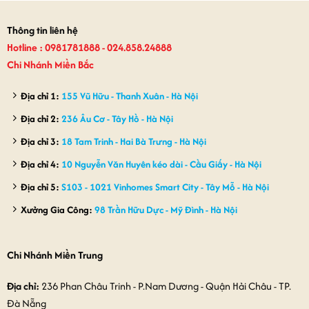
800,000₫.
350,000₫.
Thông tin liên hệ
Hotline : 0981781888 - 024.858.24888
Chi Nhánh Miền Bắc
Địa chỉ 1:
155 Vũ Hữu - Thanh Xuân - Hà Nội
Địa chỉ 2:
236 Âu Cơ - Tây Hồ - Hà Nội
Địa chỉ 3:
18 Tam Trinh - Hai Bà Trưng - Hà Nội
Địa chỉ 4:
10 Nguyễn Văn Huyên kéo dài - Cầu Giấy - Hà Nội
Địa chỉ 5:
S103 - 1021 Vinhomes Smart City - Tây Mỗ - Hà Nội
Xưởng Gia Công:
98 Trần Hữu Dực - Mỹ Đình - Hà Nội
Chi Nhánh Miền Trung
Địa chỉ:
236 Phan Châu Trinh - P.Nam Dương - Quận Hải Châu - TP.
Đà Nẵng