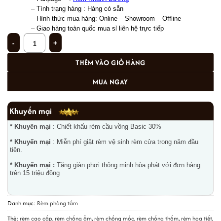
– Tình trạng hàng : Hàng có sẵn 
– Hình thức mua hàng: Online – Showroom – Offline 
– Giao hàng toàn quốc mua sỉ liên hệ trực tiếp 
Rèm treo phòng tắm cao cấp bằng vải trượt nước PT-108 số lượng
THÊM VÀO GIỎ HÀNG
MUA NGAY
Khuyến mại
* Khuyến mại
: Chiết khấu rèm cầu vồng Basic 30%
* Khuyến mại
: Miễn phí giặt rèm vệ sinh rèm cửa trong năm đầu
tiên.
* Khuyến mại :
Tặng giàn phơi thông minh hòa phát với đơn hàng
trên 15 triệu đồng
Danh mục:
Rèm phòng tắm
Thẻ:
rèm cao cấp
,
rèm chống ẩm
,
rèm chống mốc
,
rèm chống thấm
,
rèm họa tiết
,