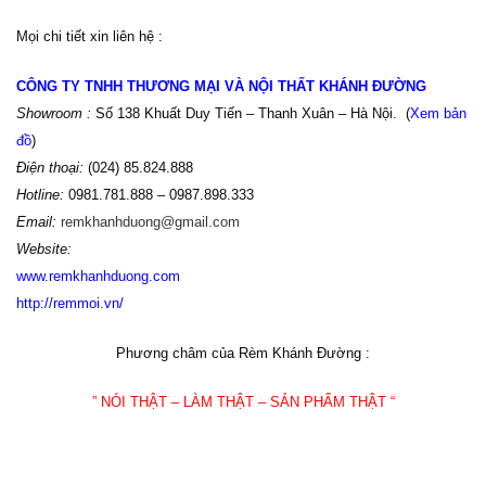
Mọi chi tiết xin liên hệ :
CÔNG TY TNHH THƯƠNG MẠI VÀ NỘI THẤT KHÁNH ĐƯỜNG
Showroom :
Số 138 Khuất Duy Tiến – Thanh Xuân – Hà Nội. (
Xem bản
đồ
)
Điện thoại:
(024) 85.824.888
Hotline:
0981.781.888 – 0987.898.333
Email:
remkhanhduong@gmail.com
Website:
www
.
remkhanhduong.com
http://remmoi.vn/
Phương châm của Rèm Khánh Đường :
” NÓI THẬT – LÀM THẬT – SẢN PHẨM THẬT “