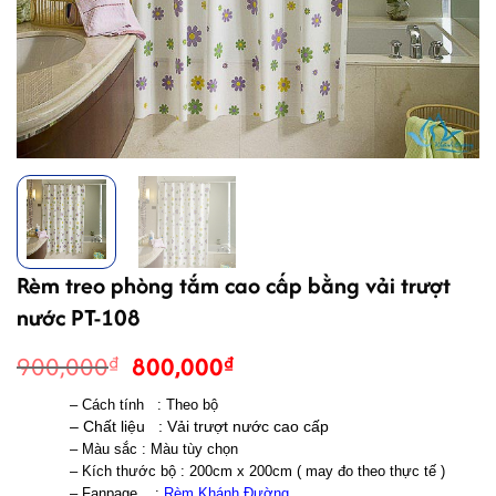
Rèm treo phòng tắm cao cấp bằng vải trượt
nước PT-108
Giá
Giá
900,000
800,000
₫
₫
gốc
hiện
– Cách tính   : Theo bộ 
là:
tại
– Chất liệu   : Vải trượt nước cao cấp 
900,000₫.
là:
– Màu sắc : Màu tùy chọn 
800,000₫.
– Kích thước bộ : 200cm x 200cm ( may đo theo thực tế ) 
– Fanpage    : 
Rèm Khánh Đường