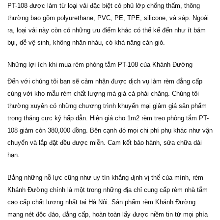
PT-108 được làm từ loại vải đặc biệt có phủ lớp chống thấm, thông
thường bao gồm polyurethane, PVC, PE, TPE, silicone, và sáp. Ngoài
ra, loại vải này còn có những ưu điểm khác có thể kể đến như ít bám
bụi, dễ vệ sinh, không nhăn nhàu, có khả năng cản gió.
Những lợi ích khi mua rèm phòng tắm PT-108 của Khánh Đường
Đến với chúng tôi bạn sẽ cảm nhận được dịch vụ làm rèm đẳng cấp
cùng với kho mẫu rèm chất lượng mà giá cả phải chăng. Chúng tôi
thường xuyên có những chương trình khuyến mại giảm giá sản phẩm
trong tháng cực ký hấp dẫn. Hiện giá cho 1m2 rèm treo phòng tắm PT-
108 giảm còn 380,000 đồng. Bên cạnh đó mọi chi phí phụ khác như vận
chuyển và lắp đặt đều được miễn. Cam kết bảo hành, sửa chữa dài
hạn.
Bằng những nỗ lực cũng như uy tín khẳng định vị thế của mình, rèm
Khánh Đường chính là một trong những địa chỉ cung cấp rèm nhà tắm
cao cấp chất lượng nhất tại Hà Nội. Sản phẩm rèm Khánh Đường
mang nét độc đáo, đẳng cấp, hoàn toàn lấy được niềm tin từ mọi phía