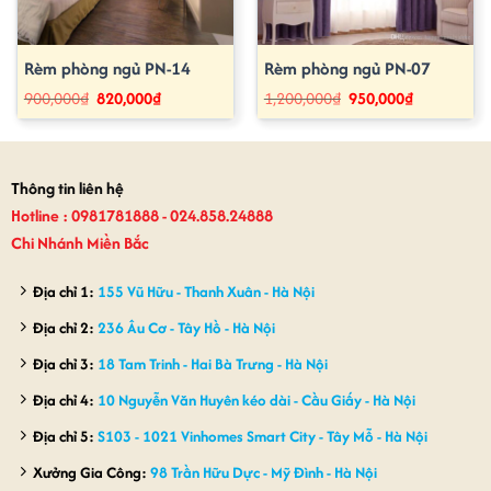
Rèm phòng ngủ PN-14
Rèm phòng ngủ PN-07
Giá
Giá
Giá
Giá
900,000
₫
820,000
₫
1,200,000
₫
950,000
₫
gốc
hiện
gốc
hiện
là:
tại
là:
tại
900,000₫.
là:
1,200,000₫.
là:
820,000₫.
950,000₫.
Thông tin liên hệ
Hotline : 0981781888 - 024.858.24888
Chi Nhánh Miền Bắc
Địa chỉ 1:
155 Vũ Hữu - Thanh Xuân - Hà Nội
Địa chỉ 2:
236 Âu Cơ - Tây Hồ - Hà Nội
Địa chỉ 3:
18 Tam Trinh - Hai Bà Trưng - Hà Nội
Địa chỉ 4:
10 Nguyễn Văn Huyên kéo dài - Cầu Giấy - Hà Nội
Địa chỉ 5:
S103 - 1021 Vinhomes Smart City - Tây Mỗ - Hà Nội
Xưởng Gia Công:
98 Trần Hữu Dực - Mỹ Đình - Hà Nội