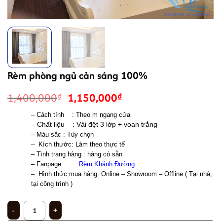
Rèm phòng ngủ cản sáng 100%
Giá
Giá
1,400,000
1,150,000
₫
₫
gốc
hiện
– Cách tính    : Theo m ngang cửa 
là:
tại
– Chất liệu    : Vải đệt 3 lớp + voan trắng 
1,400,000₫.
là:
– Màu sắc : Tùy chọn 
1,150,000₫.
–  Kích thước: Làm theo thực tế
– Tình trạng hàng : hàng có sẵn 
– Fanpage       : 
Rèm Khánh Đường
–  
Hình thức mua hàng: Online – Showroom – Offline ( Tại nhà, 
tại công trình )
Rèm phòng ngủ cản sáng 100% số lượng