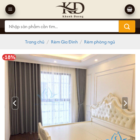
Bỏ
qua
nội
Tìm
dung
kiếm:
Trang chủ
/
Rèm Gia Đình
/
Rèm phòng ngủ
-18%