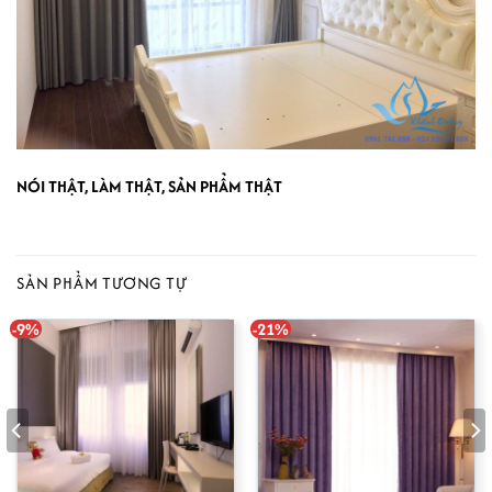
NÓI THẬT, LÀM THẬT, SẢN PHẨM THẬT
SẢN PHẨM TƯƠNG TỰ
-9%
-21%