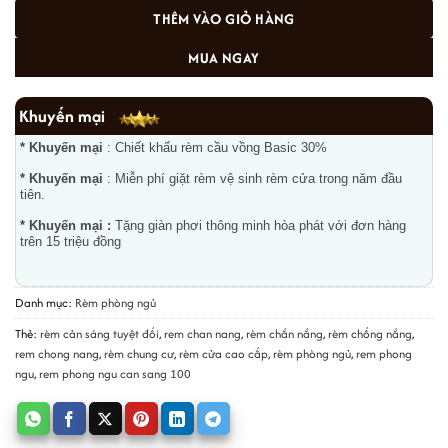
THÊM VÀO GIỎ HÀNG
MUA NGAY
Khuyến mại
* Khuyến mại
: Chiết khấu rèm cầu vồng Basic 30%
* Khuyến mại
: Miễn phí giặt rèm vệ sinh rèm cửa trong năm đầu
tiên.
* Khuyến mại :
Tặng giàn phơi thông minh hòa phát với đơn hàng
trên 15 triệu đồng
Danh mục:
Rèm phòng ngủ
Thẻ:
rèm cản sáng tuyệt đối
,
rem chan nang
,
rèm chắn nắng
,
rèm chống nắng
,
rem chong nang
,
rèm chung cư
,
rèm cửa cao cấp
,
rèm phòng ngủ
,
rem phong
ngu
,
rem phong ngu can sang 100