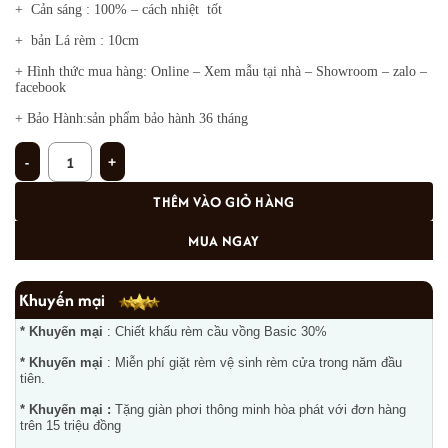
+ Cản sáng : 100% – cách nhiệt tốt
+ bản Lá rèm : 10cm
+ Hình thức mua hàng: Online – Xem mẫu tại nhà – Showroom – zalo –
facebook
+ Bảo Hành:sản phẩm bảo hành 36 tháng
Rèm lá dọc LD-30 số lượng
THÊM VÀO GIỎ HÀNG
MUA NGAY
Khuyến mại
* Khuyến mại
: Chiết khấu rèm cầu vồng Basic 30%
* Khuyến mại
: Miễn phí giặt rèm vệ sinh rèm cửa trong năm đầu
tiên.
* Khuyến mại :
Tặng giàn phơi thông minh hòa phát với đơn hàng
trên 15 triệu đồng