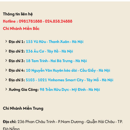
300,000₫.
là:
270,000₫.
là:
260,000₫.
250,000₫.
Thông tin liên hệ
Hotline : 0981781888 - 024.858.24888
Chi Nhánh Miền Bắc
Địa chỉ 1:
155 Vũ Hữu - Thanh Xuân - Hà Nội
Địa chỉ 2:
236 Âu Cơ - Tây Hồ - Hà Nội
Địa chỉ 3:
18 Tam Trinh - Hai Bà Trưng - Hà Nội
Địa chỉ 4:
10 Nguyễn Văn Huyên kéo dài - Cầu Giấy - Hà Nội
Địa chỉ 5:
S103 - 1021 Vinhomes Smart City - Tây Mỗ - Hà Nội
Xưởng Gia Công:
98 Trần Hữu Dực - Mỹ Đình - Hà Nội
Chi Nhánh Miền Trung
Địa chỉ:
236 Phan Châu Trinh - P.Nam Dương - Quận Hải Châu - TP.
Đà Nẵng