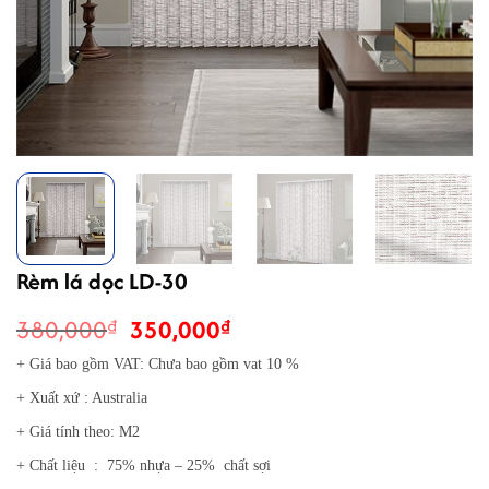
Rèm lá dọc LD-30
Giá
Giá
380,000
350,000
₫
₫
gốc
hiện
+ Giá bao gồm VAT: Chưa bao gồm vat 10 %
là:
tại
+ Xuất xứ : Australia
380,000₫.
là:
350,000₫.
+ Giá tính theo: M2
+ Chất liệu : 75% nhựa – 25% chất sợi