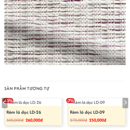
SẢN PHẨM TƯƠNG TỰ
-13%
-7%
Rèm lá dọc LD-26
Rèm lá dọc LD-09
Giá
Giá
Giá
Giá
300,000
₫
260,000
₫
270,000
₫
250,000
₫
gốc
hiện
gốc
hiện
là:
tại
là:
tại