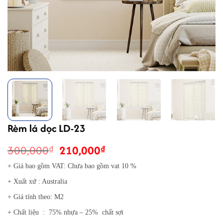
Rèm lá dọc LD-23
Giá
Giá
300,000
210,000
₫
₫
gốc
hiện
+ Giá bao gồm VAT: Chưa bao gồm vat 10 %
là:
tại
+ Xuất xứ : Australia
300,000₫.
là:
210,000₫.
+ Giá tính theo: M2
+ Chất liệu : 75% nhựa – 25% chất sợi