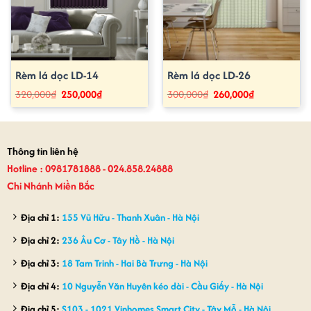
Rèm lá dọc LD-14
Rèm lá dọc LD-26
Giá
Giá
Giá
Giá
320,000
₫
250,000
₫
300,000
₫
260,000
₫
gốc
hiện
gốc
hiện
là:
tại
là:
tại
320,000₫.
là:
300,000₫.
là:
250,000₫.
260,000₫.
Thông tin liên hệ
Hotline : 0981781888 - 024.858.24888
Chi Nhánh Miền Bắc
Địa chỉ 1:
155 Vũ Hữu - Thanh Xuân - Hà Nội
Địa chỉ 2:
236 Âu Cơ - Tây Hồ - Hà Nội
Địa chỉ 3:
18 Tam Trinh - Hai Bà Trưng - Hà Nội
Địa chỉ 4:
10 Nguyễn Văn Huyên kéo dài - Cầu Giấy - Hà Nội
Địa chỉ 5:
S103 - 1021 Vinhomes Smart City - Tây Mỗ - Hà Nội