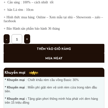
+ Cản sáng : 100% – cách nhiệt tốt
+ bản Lá rèm : 10cm
+ Hình thức mua hàng: Online – Xem mẫu tại nhà – Showroom – zalo –
facebook
+ Bảo Hành:sản phẩm bảo hành 36 tháng
Rèm lá dọc LD-23 số lượng
THÊM VÀO GIỎ HÀNG
MUA NGAY
Khuyến mại
* Khuyến mại
: Chiết khấu rèm cầu vồng Basic 30%
* Khuyến mại
: Miễn phí giặt rèm vệ sinh rèm cửa trong năm đầu
tiên.
* Khuyến mại :
Tặng giàn phơi thông minh hòa phát với đơn hàng
trên 15 triệu đồng