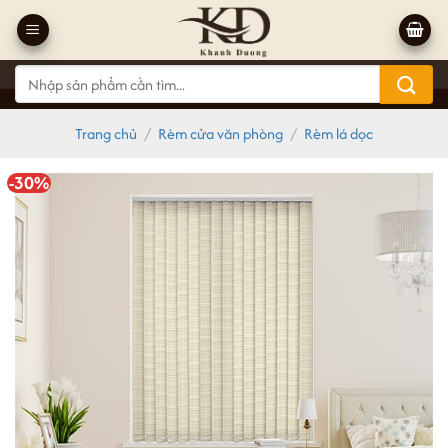
Bỏ
qua
nội
Tìm
dung
kiếm:
Trang chủ
/
Rèm cửa văn phòng
/
Rèm lá dọc
-30%