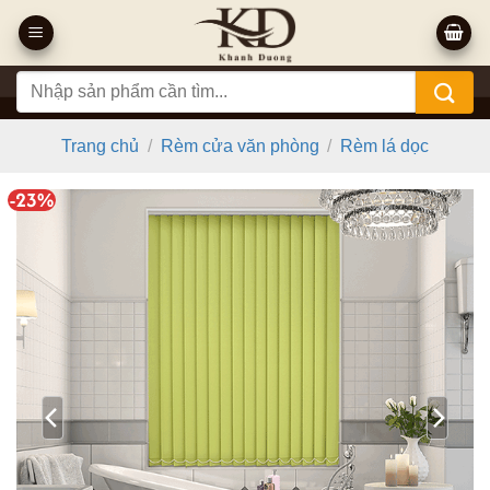
Bỏ
qua
nội
Tìm
dung
kiếm:
Trang chủ
/
Rèm cửa văn phòng
/
Rèm lá dọc
-23%