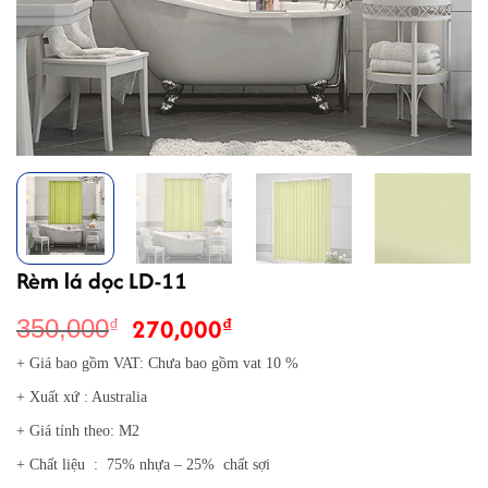
Rèm lá dọc LD-11
Giá
Giá
270,000
₫
350,000
₫
gốc
hiện
+ Giá bao gồm VAT: Chưa bao gồm vat 10 %
là:
tại
+ Xuất xứ : Australia
350,000₫.
là:
270,000₫.
+ Giá tính theo: M2
+ Chất liệu : 75% nhựa – 25% chất sợi