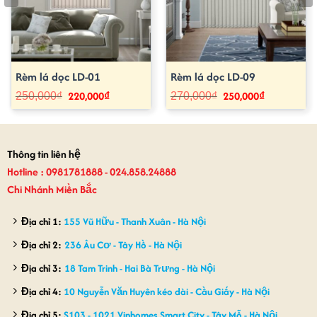
Rèm lá dọc LD-01
Rèm lá dọc LD-09
220,000
₫
250,000
₫
Giá
Giá
Giá
Giá
250,000
₫
270,000
₫
gốc
hiện
gốc
hiện
là:
tại
là:
tại
250,000₫.
là:
270,000₫.
là:
220,000₫.
250,000₫.
Thông tin liên hệ
Hotline : 0981781888 - 024.858.24888
Chi Nhánh Miền Bắc
Địa chỉ 1:
155 Vũ Hữu - Thanh Xuân - Hà Nội
Địa chỉ 2:
236 Âu Cơ - Tây Hồ - Hà Nội
Địa chỉ 3:
18 Tam Trinh - Hai Bà Trưng - Hà Nội
Địa chỉ 4:
10 Nguyễn Văn Huyên kéo dài - Cầu Giấy - Hà Nội
Địa chỉ 5:
S103 - 1021 Vinhomes Smart City - Tây Mỗ - Hà Nội