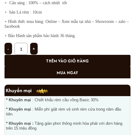
+ Cản sáng : 100% – cách nhiệt tốt
+ bản Lá rèm : 10cm
+ Hình thức mua hàng: Online – Xem mẫu tại nhà – Showroom – zalo –
facebook
+ Bảo Hành:sản phẩm bảo hành 36 tháng
Rèm lá dọc LD-11 số lượng
THÊM VÀO GIỎ HÀNG
MUA NGAY
Khuyến mại
* Khuyến mại
: Chiết khấu rèm cầu vồng Basic 30%
* Khuyến mại
: Miễn phí giặt rèm vệ sinh rèm cửa trong năm đầu
tiên.
* Khuyến mại :
Tặng giàn phơi thông minh hòa phát với đơn hàng
trên 15 triệu đồng