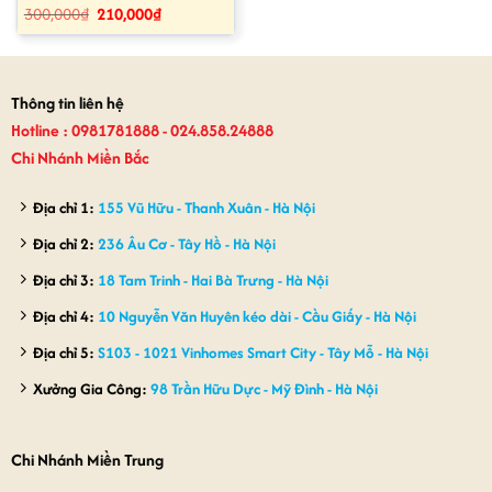
Giá
Giá
300,000
₫
210,000
₫
gốc
hiện
là:
tại
300,000₫.
là:
210,000₫.
Thông tin liên hệ
Hotline : 0981781888 - 024.858.24888
Chi Nhánh Miền Bắc
Địa chỉ 1:
155 Vũ Hữu - Thanh Xuân - Hà Nội
Địa chỉ 2:
236 Âu Cơ - Tây Hồ - Hà Nội
Địa chỉ 3:
18 Tam Trinh - Hai Bà Trưng - Hà Nội
Địa chỉ 4:
10 Nguyễn Văn Huyên kéo dài - Cầu Giấy - Hà Nội
Địa chỉ 5:
S103 - 1021 Vinhomes Smart City - Tây Mỗ - Hà Nội
Xưởng Gia Công:
98 Trần Hữu Dực - Mỹ Đình - Hà Nội
Chi Nhánh Miền Trung