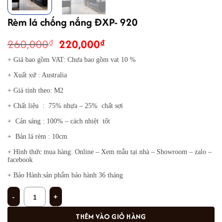
Rèm lá chống nắng ĐXP- 920
Giá
Giá
260,000
220,000
₫
₫
gốc
hiện
+ Giá bao gồm VAT: Chưa bao gồm vat 10 %
là:
tại
+ Xuất xứ : Australia
260,000₫.
là:
220,000₫.
+ Giá tính theo: M2
+ Chất liệu : 75% nhựa – 25% chất sợi
+ Cản sáng : 100% – cách nhiệt tốt
+ Bản lá rèm : 10cm
+ Hình thức mua hàng: Online – Xem mẫu tại nhà – Showroom – zalo –
facebook
+ Bảo Hành:sản phẩm bảo hành 36 tháng
Rèm lá chống nắng ĐXP- 920 số lượng
THÊM VÀO GIỎ HÀNG