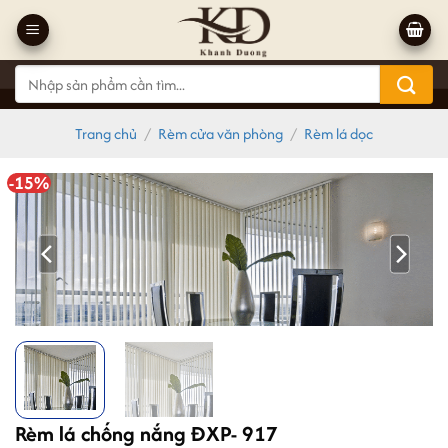
Bỏ
qua
nội
Tìm
dung
kiếm:
Trang chủ
/
Rèm cửa văn phòng
/
Rèm lá dọc
-15%
Rèm lá chống nắng ĐXP- 917