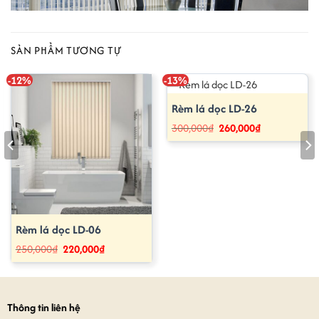
SẢN PHẨM TƯƠNG TỰ
-12%
-13%
Rèm lá dọc LD-26
Giá
Giá
300,000
₫
260,000
₫
gốc
hiện
là:
tại
300,000₫.
là:
260,000₫.
Rèm lá dọc LD-06
Giá
Giá
250,000
₫
220,000
₫
gốc
hiện
là:
tại
250,000₫.
là:
220,000₫.
Thông tin liên hệ