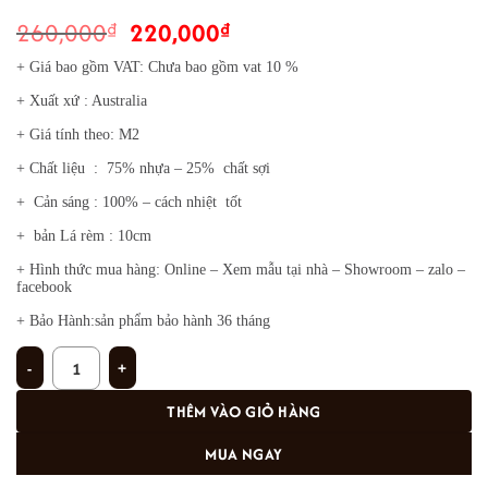
Giá
Giá
260,000
220,000
₫
₫
gốc
hiện
+ Giá bao gồm VAT: Chưa bao gồm vat 10 %
là:
tại
+ Xuất xứ : Australia
260,000₫.
là:
220,000₫.
+ Giá tính theo: M2
+ Chất liệu : 75% nhựa – 25% chất sợi
+ Cản sáng : 100% – cách nhiệt tốt
+ bản Lá rèm : 10cm
+ Hình thức mua hàng: Online – Xem mẫu tại nhà – Showroom – zalo –
facebook
+ Bảo Hành:sản phẩm bảo hành 36 tháng
Rèm lá chống nắng ĐXP- 917 số lượng
THÊM VÀO GIỎ HÀNG
MUA NGAY