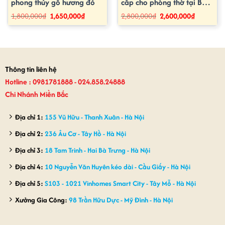
phong thủy gỗ hương đỏ
cấp cho phòng thờ tại Bắc
Ninh
Giá
Giá
Giá
Giá
1,800,000
₫
1,650,000
₫
2,800,000
₫
2,600,000
₫
gốc
hiện
gốc
hiện
là:
tại
là:
tại
1,800,000₫.
là:
2,800,000₫.
là:
1,650,000₫.
2,600,000₫
Thông tin liên hệ
Hotline : 0981781888 - 024.858.24888
Chi Nhánh Miền Bắc
Địa chỉ 1:
155 Vũ Hữu - Thanh Xuân - Hà Nội
Địa chỉ 2:
236 Âu Cơ - Tây Hồ - Hà Nội
Địa chỉ 3:
18 Tam Trinh - Hai Bà Trưng - Hà Nội
Địa chỉ 4:
10 Nguyễn Văn Huyên kéo dài - Cầu Giấy - Hà Nội
Địa chỉ 5:
S103 - 1021 Vinhomes Smart City - Tây Mỗ - Hà Nội
Xưởng Gia Công:
98 Trần Hữu Dực - Mỹ Đình - Hà Nội