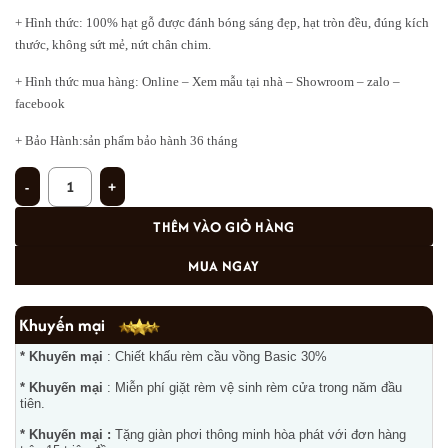
+ Hình thức: 100% hạt gỗ được đánh bóng sáng đẹp, hạt tròn đều, đúng kích
thước, không sứt mẻ, nứt chân chim.
+ Hình thức mua hàng: Online – Xem mẫu tại nhà – Showroom – zalo –
facebook
+ Bảo Hành:sản phẩm bảo hành 36 tháng
Rèm hạt gỗ GH-02 số lượng
THÊM VÀO GIỎ HÀNG
MUA NGAY
Khuyến mại
* Khuyến mại
: Chiết khấu rèm cầu vồng Basic 30%
* Khuyến mại
: Miễn phí giặt rèm vệ sinh rèm cửa trong năm đầu
tiên.
* Khuyến mại :
Tặng giàn phơi thông minh hòa phát với đơn hàng