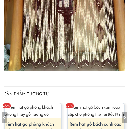
SẢN PHẨM TƯƠNG TỰ
-8%
-7%
rèm hạt gỗ phòng khách
Rèm hạt gỗ bách xanh cao