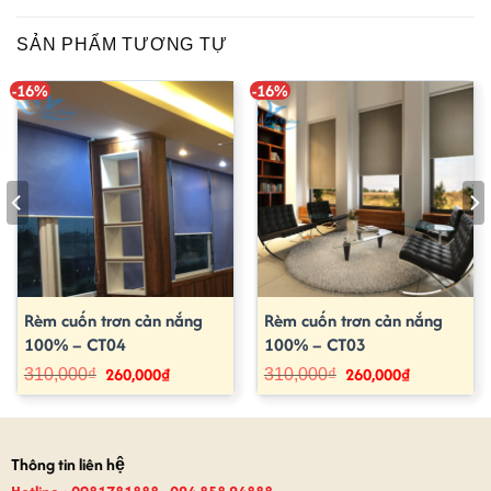
SẢN PHẨM TƯƠNG TỰ
-16%
-16%
Rèm cuốn trơn cản nắng
Rèm cuốn trơn cản nắng
100% – CT04
100% – CT03
260,000
₫
260,000
₫
Giá
Giá
Giá
Giá
310,000
₫
310,000
₫
gốc
hiện
gốc
hiện
là:
tại
là:
tại
310,000₫.
là:
310,000₫.
là:
260,000₫.
260,000₫.
Thông tin liên hệ