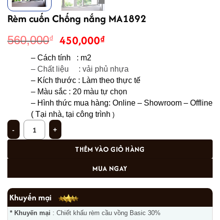
Rèm cuốn Chống nắng MA1892
Giá
Giá
450,000
₫
560,000
₫
gốc
hiện
– Cách tính   : m2
là:
tại
– Chất liệu     : vải phủ nhựa 
560,000₫.
là:
– Kích thước : Làm theo thực tế
450,000₫.
– Màu sắc : 20 màu tự chọn 
– 
Hình thức mua hàng: Online – Showroom – Offline 
( Tại nhà, tại công trình
 ) 
Rèm cuốn Chống nắng MA1892 số lượng
THÊM VÀO GIỎ HÀNG
MUA NGAY
Khuyến mại
* Khuyến mại
: Chiết khấu rèm cầu vồng Basic 30%