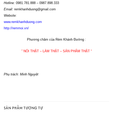
Hotline:
0981.781.888 – 0987.898.333
Email:
remkhanhduong@gmail.com
Website:
www
.
remkhanhduong.com
http://remmoi.vn/
Phương châm của Rèm Khánh Đường :
” NÓI THẬT – LÀM THẬT – SẢN PHẨM THẬT “
Phụ trách: Minh Nguyệt
SẢN PHẨM TƯƠNG TỰ