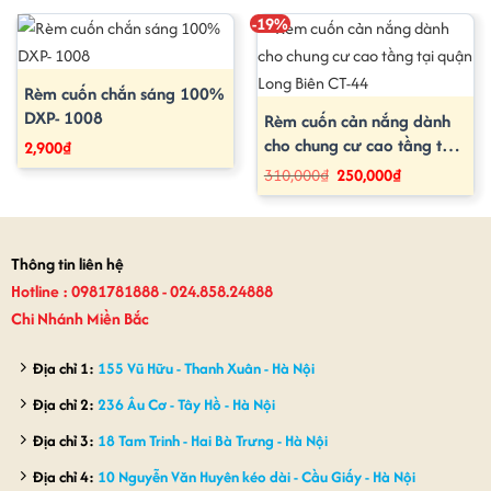
-19%
Rèm cuốn chắn sáng 100%
DXP- 1008
Rèm cuốn cản nắng dành
cho chung cư cao tầng tại
2,900
₫
quận Long Biên CT-44
Giá
Giá
310,000
₫
250,000
₫
gốc
hiện
là:
tại
310,000₫.
là:
250,000₫.
Thông tin liên hệ
Hotline : 0981781888 - 024.858.24888
Chi Nhánh Miền Bắc
Địa chỉ 1:
155 Vũ Hữu - Thanh Xuân - Hà Nội
Địa chỉ 2:
236 Âu Cơ - Tây Hồ - Hà Nội
Địa chỉ 3:
18 Tam Trinh - Hai Bà Trưng - Hà Nội
Địa chỉ 4:
10 Nguyễn Văn Huyên kéo dài - Cầu Giấy - Hà Nội