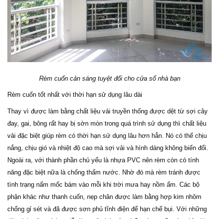
Rèm cuốn cản sáng tuyệt đối cho cửa sổ nhà bạn
Rèm cuốn tốt nhất với thời hạn sử dụng lâu dài
Thay vì được làm bằng chất liệu vải truyền thống được dệt từ sợi cây
đay, gai, bông rất hay bị sờn mòn trong quá trình sử dụng thì chất liệu
vải đặc biệt giúp rèm có thời hạn sử dụng lâu hơn hẳn. Nó có thể chịu
nắng, chịu gió và nhiệt độ cao mà sợi vải và hình dáng không biến đổi.
Ngoài ra, với thành phần chủ yếu là nhựa PVC nên rèm còn có tính
năng đặc biệt nữa là chống thấm nước. Nhờ đó mà rèm tránh được
tình trạng nấm mốc bám vào mỗi khi trời mưa hay nồm ẩm. Các bộ
phận khác như thanh cuốn, nẹp chân được làm bằng hợp kim nhôm
chống gỉ sét và đã được sơn phủ tĩnh điện để hạn chế bụi. Với những