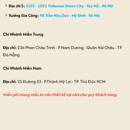
Địa chỉ 5:
S103 - 1021 Vinhomes Smart City - Tây Mỗ - Hà Nội
Xưởng Gia Công:
98 Trần Hữu Dực - Mỹ Đình - Hà Nội
Chi Nhánh Miền Trung
Địa chỉ:
236 Phan Châu Trinh - P.Nam Dương - Quận Hải Châu - TP.
Đà Nẵng
Chi Nhánh Miền Nam
Địa chỉ:
25 Đường 53 - P.Thành Mỹ Lợi - TP. Thủ Đức HCM
Miễn phí mang mẫu tư vấn thiết kế tại nhà cho quý khách hàng