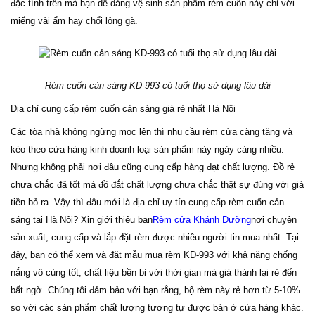
đặc tính trên mà bạn dễ dàng vệ sinh sản phẩm rèm cuốn này chỉ với
miếng vải ẩm hay chổi lông gà.
Rèm cuốn cản sáng KD-993 có tuổi thọ sử dụng lâu dài
Địa chỉ cung cấp rèm cuốn cản sáng giá rẻ nhất Hà Nội
Các tòa nhà không ngừng mọc lên thì nhu cầu rèm cửa càng tăng và
kéo theo cửa hàng kinh doanh loại sản phẩm này ngày càng nhiều.
Nhưng không phải nơi đâu cũng cung cấp hàng đạt chất lượng. Đồ rẻ
chưa chắc đã tốt mà đồ đắt chất lượng chưa chắc thật sự đúng với giá
tiền bỏ ra. Vậy thì đâu mới là địa chỉ uy tín cung cấp rèm cuốn cản
sáng tại Hà Nội? Xin giới thiệu bạn
Rèm cửa Khánh Đường
nơi chuyên
sản xuất, cung cấp và lắp đặt rèm được nhiều người tin mua nhất. Tại
đây, bạn có thể xem và đặt mẫu mua rèm KD-993 với khả năng chống
nắng vô cùng tốt, chất liệu bền bỉ với thời gian mà giá thành lại rẻ đến
bất ngờ. Chúng tôi đảm bảo với bạn rằng, bộ rèm này rẻ hơn từ 5-10%
so với các sản phẩm chất lượng tương tự được bán ở cửa hàng khác.