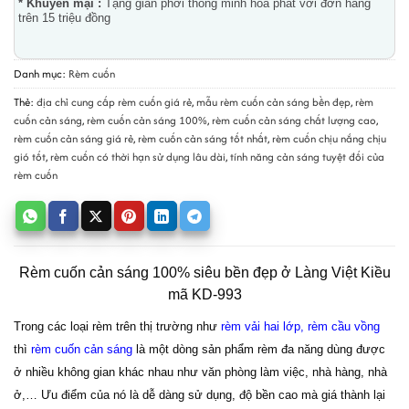
* Khuyến mại :
Tặng giàn phơi thông minh hòa phát với đơn hàng
trên 15 triệu đồng
Danh mục:
Rèm cuốn
Thẻ:
địa chỉ cung cấp rèm cuốn giá rẻ
,
mẫu rèm cuốn cản sáng bền đẹp
,
rèm
cuốn cản sáng
,
rèm cuốn cản sáng 100%
,
rèm cuốn cản sáng chất lượng cao
,
rèm cuốn cản sáng giá rẻ
,
rèm cuốn cản sáng tốt nhất
,
rèm cuốn chịu nắng chịu
gió tốt
,
rèm cuốn có thời hạn sử dụng lâu dài
,
tính năng cản sáng tuyệt đối của
rèm cuốn
Rèm cuốn cản sáng 100% siêu bền đẹp ở Làng Việt Kiều
mã KD-993
Trong các loại rèm trên thị trường như
rèm vải hai lớp
,
rèm cầu vồng
thì
rèm cuốn cản sáng
là một dòng sản phẩm rèm đa năng dùng được
ở nhiều không gian khác nhau như văn phòng làm việc, nhà hàng, nhà
ở,… Ưu điểm của nó là dễ dàng sử dụng, độ bền cao mà giá thành lại