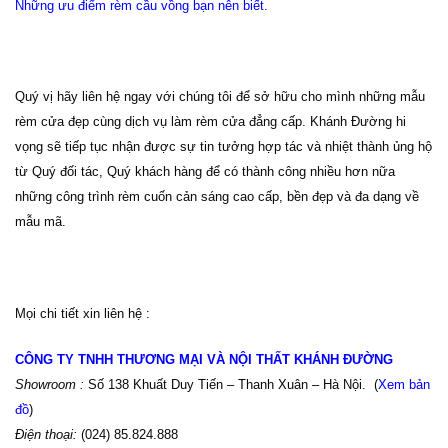
Những ưu điểm rèm cầu vồng bạn nên biết.
Quý vị hãy liên hệ ngay với chúng tôi để sở hữu cho mình những mẫu
rèm cửa đẹp cùng dịch vụ làm rèm cửa đẳng cấp. Khánh Đường hi
vọng sẽ tiếp tục nhận được sự tin tưởng hợp tác và nhiệt thành ủng hộ
từ Quý đối tác, Quý khách hàng để có thành công nhiều hơn nữa
những công trình rèm
cuốn cản sáng cao cấp, bền đẹp và đa dạng về
mẫu mã
.
Mọi chi tiết xin liên hệ :
CÔNG TY TNHH THƯƠNG MẠI VÀ NỘI THẤT KHÁNH ĐƯỜNG
Showroom :
Số 138 Khuất Duy Tiến – Thanh Xuân – Hà Nội. (
Xem bản
đồ
)
Điện thoại:
(024) 85.824.888