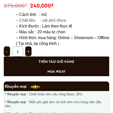
Giá
Giá
275,000
240,000
₫
₫
gốc
hiện
– Cách tính   : m2
là:
tại
– Chất liệu     : vải phủ nhựa 
275,000₫.
là:
– Kích thước : Làm theo thực tế
240,000₫.
– Màu sắc : 20 màu tự chọn 
– 
Hình thức mua hàng: Online – Showroom – Offline 
( Tại nhà, tại công trình
 ) 
Rèm cuốn cản sáng 100% siêu bền đẹp ở Làng Việt Kiều mã KD-993 số lượng
THÊM VÀO GIỎ HÀNG
MUA NGAY
Khuyến mại
* Khuyến mại
: Chiết khấu rèm cầu vồng Basic 30%
* Khuyến mại
: Miễn phí giặt rèm vệ sinh rèm cửa trong năm đầu
tiên.