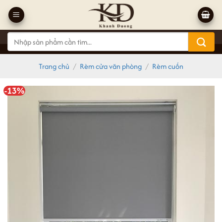
Bỏ
qua
nội
Tìm
dung
kiếm:
Trang chủ
/
Rèm cửa văn phòng
/
Rèm cuốn
-13%