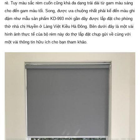
rẻ. Tuy màu sắc rèm cuốn cũng khá đa dạng trải dài từ gam màu sáng
cho đến gam màu tối. Song, được ưa chuộng nhất phải kể đến màu ghi
đậm như mẫu sản phẩm KD-993 mới gần đây được lắp đặt cho phòng
thờ nhà chị Huyền ở Làng Việt Kiều Hà Đông. Bên dưới đây là một vài
hình ảnh thực tế của bộ rèm này do thợ lắp đặt chụp gửi về cùng với
một vài thông tin hữu ích cho bạn tham khảo.