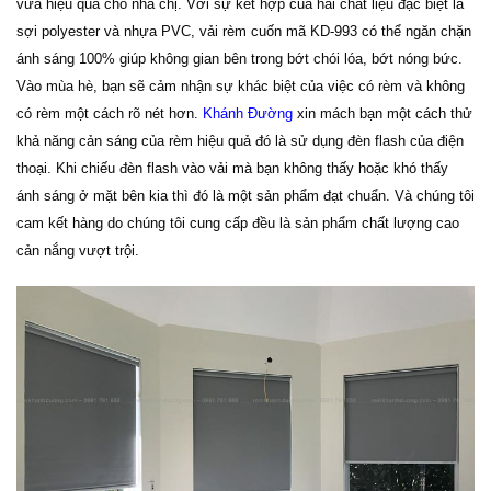
vừa hiệu quả cho nhà chị. Với sự kết hợp của hai chất liệu đặc biệt là
sợi polyester và nhựa PVC, vải rèm cuốn mã KD-993 có thể ngăn chặn
ánh sáng 100% giúp không gian bên trong bớt chói lóa, bớt nóng bức.
Vào mùa hè, bạn sẽ cảm nhận sự khác biệt của việc có rèm và không
có rèm một cách rõ nét hơn.
Khánh Đường
xin mách bạn một cách thử
khả năng cản sáng của rèm hiệu quả đó là sử dụng đèn flash của điện
thoại. Khi chiếu đèn flash vào vải mà bạn không thấy hoặc khó thấy
ánh sáng ở mặt bên kia thì đó là một sản phẩm đạt chuẩn. Và chúng tôi
cam kết hàng do chúng tôi cung cấp đều là sản phẩm chất lượng cao
cản nắng vượt trội.