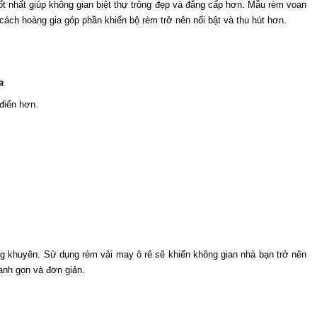
ốt nhất giúp không gian biệt thự trông đẹp và đẳng cấp hơn. Mẫu rèm voan 
ch hoàng gia góp phần khiến bộ rèm trở nên nổi bật và thu hút hơn. 
a
 điển hơn.
ng khuyên. Sử dụng rèm vải may ô rê sẽ khiến không gian nhà bạn trở nên 
anh gọn và đơn giản.