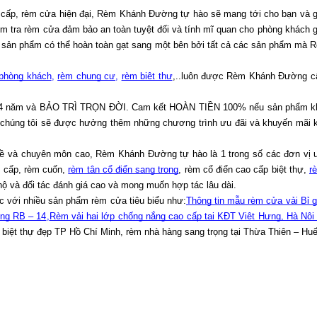
o cấp, rèm cửa hiện đại, Rèm Khánh Đường tự hào sẽ mang tới cho bạn và gia
iểm tra rèm cửa đảm bảo an toàn tuyệt đối và tính mĩ quan cho phòng khách g
nh sản phẩm có thể hoàn toàn gạt sang một bên bởi tất cả các sản phẩm mà
phòng khách
, 
rèm chung cư
, 
rèm biệt thự
,..luôn được Rèm Khánh Đường cập 
 năm và BẢO TRÌ TRỌN ĐỜI. Cam kết HOÀN TIỀN 100% nếu sản phẩm không 
úng tôi sẽ được hưởng thêm những chương trình ưu đãi và khuyến mãi kèm
ghề và chuyên môn cao, Rèm Khánh Đường tự hào là 1 trong số các đơn vị u
 cấp, rèm cuốn, 
rèm tân cổ điển sang trọng
, rèm cổ điển cao cấp biệt thự, 
r
và đối tác đánh giá cao và mong muốn hợp tác lâu dài. 
c với nhiều sản phẩm rèm cửa tiêu biểu như:
Thông tin mẫu rèm cửa vải Bỉ g
ông RB – 14
,
Rèm vải hai lớp chống nắng cao cấp tại KĐT Việt Hưng, Hà Nộ
biệt thự đẹp TP Hồ Chí Minh, rèm nhà hàng sang trọng tại Thừa Thiên – H