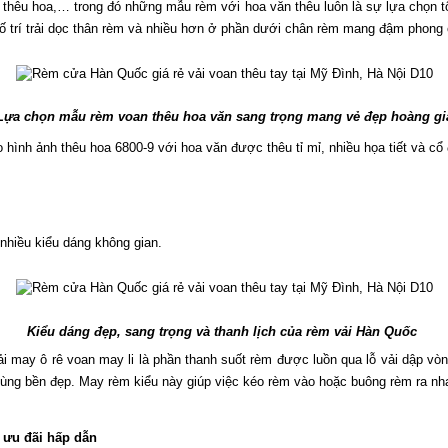
oa, thêu hoa,… trong đó những mẫu rèm với hoa văn thêu luôn là sự lựa chọn t
trí trải dọc thân rèm và nhiều hơn ở phần dưới chân rèm mang đậm phong cá
Lựa chọn mẫu rèm voan thêu hoa văn sang trọng mang vẻ đẹp hoàng gi
o hình ảnh thêu hoa 6800-9 với hoa văn được thêu tỉ mỉ, nhiều họa tiết và cổ
nhiều kiểu dáng không gian.
Kiểu dáng đẹp, sang trọng và thanh lịch của rèm vải Hàn Quốc 
i may ô rê voan may li là phần thanh suốt rèm được luồn qua lỗ vải dập vò
cùng bền đẹp. May rèm kiểu này giúp việc kéo rèm vào hoặc buông rèm ra nh
à ưu đãi hấp dẫn