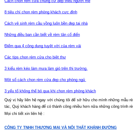
Cách chọn rèm cửa chung cư đẹp triệu người mê
8 tiêu chí chọn rèm phòng khách cực đỉnh
Cách vệ sinh rèm cầu vồng luôn bền đẹp tại nhà
Những điều bạn cần biết về rèm tân cổ điển
Điểm qua 4 công dụng tuyệt vời của rèm vải
Các tips chọn rèm cửa cho biệt thự
3 kiểu rèm kéo làm mưa làm gió trên thị trường.
Một số cách chọn rèm cửa đẹp cho phòng ngủ 
3 yếu tố không thể bỏ qua khi chọn rèm phòng khách
Quý vị hãy liên hệ ngay với chúng tôi để sở hữu cho mình những mẫu rè
tác, Quý khách hàng để có thành công nhiều hơn nữa những công trình rè
Mọi chi tiết xin liên hệ :
CÔNG TY TNHH THƯƠNG MẠI VÀ NỘI THẤT KHÁNH ĐƯỜNG