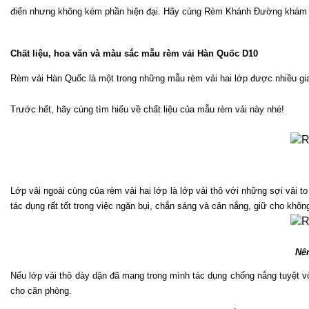
điển nhưng không kém phần hiện đại. Hãy cùng Rèm Khánh Đường khám phá
Chất liệu, hoa văn và màu sắc mẫu rèm vải Hàn Quốc D10
Rèm vải Hàn Quốc là một trong những mẫu rèm vải hai lớp được nhiều gia đ
Trước hết, hãy cùng tìm hiểu về chất liệu của mẫu rèm vải này nhé!
Lớp vải ngoài cùng của rèm vải hai lớp là lớp vải thô với những sợi vải 
tác dụng rất tốt trong việc ngăn bụi, chắn sáng và cản nắng, giữ cho khô
Nê
Nếu lớp vải thô dày dặn đã mang trong mình tác dụng chống nắng tuyệt vờ
cho căn phòng. 