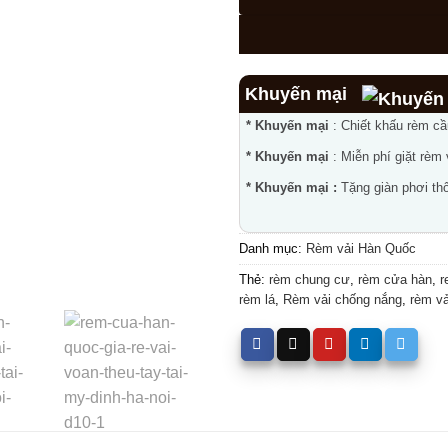
Khuyến mại
* Khuyến mại
: Chiết khấu rèm c
* Khuyến mại
: Miễn phí giặt rèm
* Khuyến mại :
Tặng giàn phơi thô
Danh mục:
Rèm vải Hàn Quốc
Thẻ:
rèm chung cư
,
rèm cửa hàn
,
r
rèm lá
,
Rèm vải chống nắng
,
rèm vả