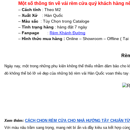
Một số thông tin về vải rèm cửa quý khách hàng n
– 
Cách tính
 : Theo M2 
– 
Xuất Xứ 
   : Hàn Quốc 
– 
Màu sắc 
 : Tùy Chọn trong Cataloge 
–
 Tình trạng hàng 
: hàng đặt 7 ngày 
– 
Fanpage      
 : 
Rèm Khánh Đường
– 
Hình thức mua hàng : 
Online – Showroom – Offline ( Tại n
Rèm
Ngày nay, một trong những phụ kiện không thể thiếu nhằm đảm bảo cho kh
đó không thể bỏ lỡ vẻ đẹp của những bộ rèm vải Hàn Quốc voan thêu tay 
Xem thêm: 
CÁCH CHỌN RÈM CỬA CHO NHÀ HƯỚNG TÂY CHUẨN TỪ 
Với màu nâu trầm sang trọng, mang nét bí ẩn và đầy kiêu sa kết hợp cùn