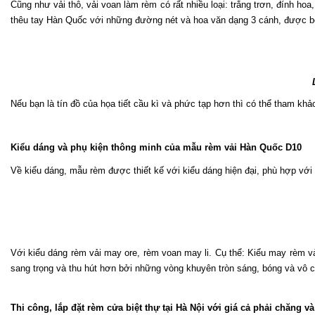
Cũng như vải thô, vải voan làm rèm có rất nhiều loại: trắng trơn, đính h
thêu tay Hàn Quốc với những đường nét và hoa văn dạng 3 cánh, được bố 
Nếu bạn là tín đồ của họa tiết cầu kì và phức tạp hơn thì có thể tham khả
Kiểu dáng và phụ kiện thông minh của mẫu rèm vải Hàn Quốc D10
Về kiểu dáng, mẫu rèm được thiết kế với kiểu dáng hiện đại, phù hợp với 
Với kiểu dáng rèm vải may ore, rèm voan may li. Cụ thể: Kiểu may rèm vả
sang trọng và thu hút hơn bởi những vòng khuyên tròn sáng, bóng và vô 
Thi công, lắp đặt rèm cửa biệt thự tại Hà Nội với giá cả phải chăng v