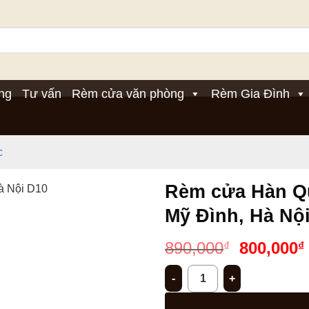
ng
Tư vấn
Rèm cửa văn phòng
Rèm Gia Đình
c
Rèm cửa Hàn Quố
Mỹ Đình, Hà Nộ
Giá
890,000
800,000
₫
₫
gốc
Rèm cửa Hàn Quốc giá rẻ vải v
là:
890,000₫