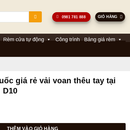
GIỎ HÀNG
0981 781 888
Rèm cửa tự động
Công trình
Bảng giá rèm
c giá rẻ vải voan thêu tay tại
i D10
Giá
hiện
oan thêu tay tại Mỹ Đình, Hà Nội D10 số lượng
tại
.
là:
THÊM VÀO GIỎ HÀNG