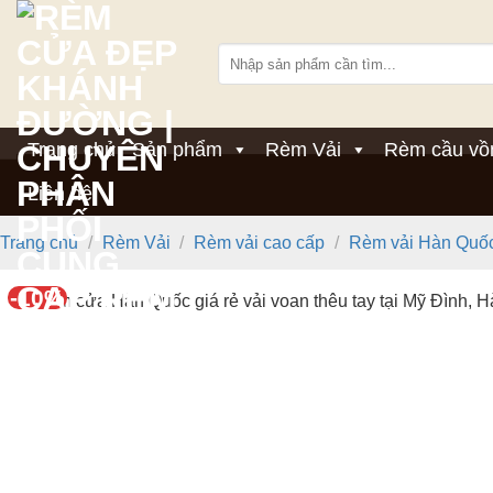
Bỏ
qua
Tìm
nội
kiếm:
dung
Trang chủ
Sản phẩm
Rèm Vải
Rèm cầu vồ
Liên hệ
Trang chủ
/
Rèm Vải
/
Rèm vải cao cấp
/
Rèm vải Hàn Quố
-10%