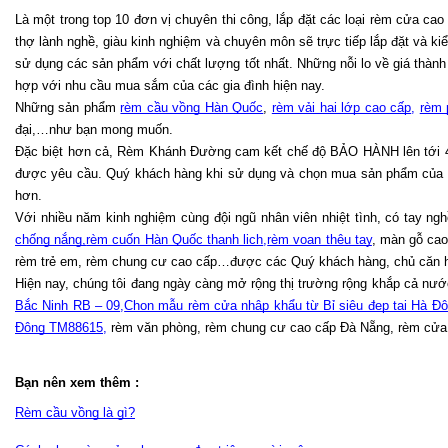
Là một trong top 10 đơn vị chuyên thi công, lắp đặt các loại rèm cửa ca
thợ lành nghề, giàu kinh nghiệm và chuyên môn sẽ trực tiếp lắp đặt và k
sử dụng các sản phẩm với chất lượng tốt nhất. Những nỗi lo về giá thà
hợp với nhu cầu mua sắm của các gia đình hiện nay.
Những sản phẩm 
rèm cầu vồng Hàn Quốc
, 
rèm vải hai lớp cao cấp
, 
rèm 
đại,…như bạn mong muốn.
Đặc biệt hơn cả, Rèm Khánh Đường cam kết chế độ BẢO HÀNH lên tới 4
được yêu cầu. Quý khách hàng khi sử dụng và chọn mua sản phẩm của ch
hơn.
Với nhiều năm kinh nghiệm cùng đội ngũ nhân viên nhiệt tình, có tay n
chống nắng,
rèm cuốn Hàn Quốc thanh lịch
,
rèm voan thêu tay
, màn gỗ cao
rèm trẻ em, rèm chung cư cao cấp…được các Quý khách hàng, chủ căn hộ 
Hiện nay, chúng tôi đang ngày càng mở rộng thị trường rộng khắp cả nướ
Bắc Ninh RB – 09
,
Chọn mẫu rèm cửa nhập khẩu từ Bỉ siêu đẹp tại Hà Đ
Đông TM88615
,
 rèm văn phòng, rèm chung cư cao cấp Đà Nẵng, rèm cửa 
Bạn nên xem thêm :
Rèm cầu vồng là gì?