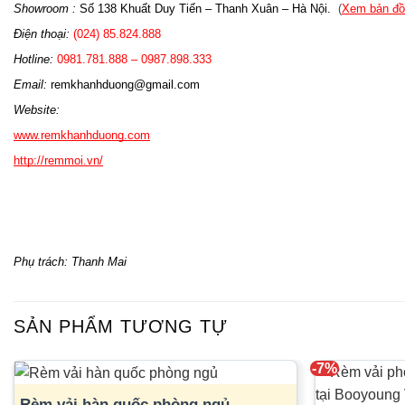
Showroom :
 Số 138 Khuất Duy Tiến – Thanh Xuân – Hà Nội.
  (
Xem bản đồ
Điện thoại:
 (024) 85.824.888
Hotline: 
0981.781.888 – 0987.898.333 
Email: 
remkhanhduong@gmail.com
Website: 
www.remkhanhduong.com
http://remmoi.vn/
Phụ trách: Thanh Mai
SẢN PHẨM TƯƠNG TỰ
-7%
Rèm vải hàn quốc phòng ngủ