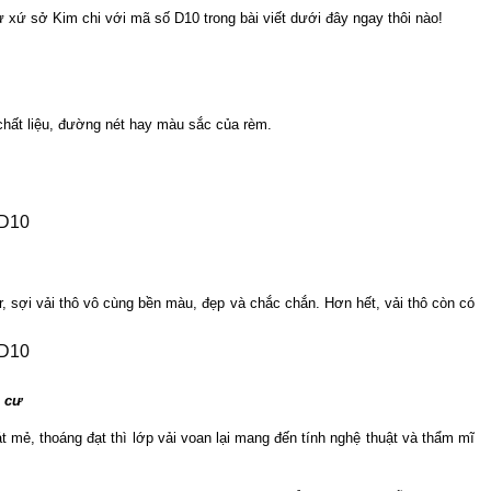
ứ sở Kim chi với mã số D10 trong bài viết dưới đây ngay thôi nào!
 chất liệu, đường nét hay màu sắc của rèm.
, sợi vải thô vô cùng bền màu, đẹp và chắc chắn. Hơn hết, vải thô còn có 
 cư
mẻ, thoáng đạt thì lớp vải voan lại mang đến tính nghệ thuật và thẩm mĩ 