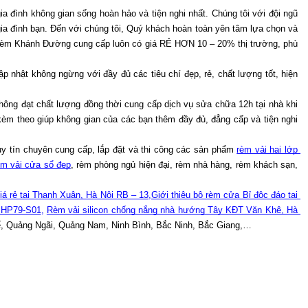
 đình không gian sống hoàn hảo và tiện nghi nhất. Chúng tôi với đội ngũ 
ia đình bạn. Đến với chúng tôi, Quý khách hoàn toàn yên tâm lựa chọn và 
 Rèm Khánh Đường cung cấp luôn có giá RẺ HƠN 10 – 20% thị trường, phù 
nhật không ngừng với đầy đủ các tiêu chí đẹp, rẻ, chất lượng tốt, hiện 
đạt chất lượng đồng thời cung cấp dịch vụ sửa chữa 12h tại nhà khi 
 theo giúp không gian của các bạn thêm đầy đủ, đẳng cấp và tiện nghi 
y tín chuyên cung cấp, lắp đặt và thi công các sản phẩm 
rèm vải hai lớp 
èm vải cửa sổ đẹp
, rèm phòng ngủ hiện đại, rèm nhà hàng, rèm khách sạn, 
iá rẻ tại Thanh Xuân, Hà Nội RB – 13
,
Giới thiệu bộ rèm cửa Bỉ độc đáo tại 
i HP79-S01
, 
Rèm vải silicon chống nắng nhà hướng Tây KĐT Văn Khê, Hà 
uế, Quảng Ngãi, Quảng Nam, Ninh Bình, Bắc Ninh, Bắc Giang,…