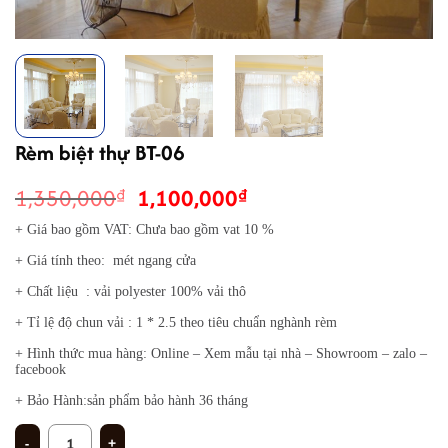
Rèm biệt thự BT-06
Giá
Giá
1,350,000
1,100,000
₫
₫
gốc
hiện
+ Giá bao gồm VAT: Chưa bao gồm vat 10 %
là:
tại
+ Giá tính theo: mét ngang cửa
1,350,000₫.
là:
1,100,000₫.
+ Chất liệu : vải polyester 100% vải thô
+ Tỉ lệ độ chun vải : 1 * 2.5 theo tiêu chuẩn nghành rèm
+ Hình thức mua hàng: Online – Xem mẫu tại nhà – Showroom – zalo –
facebook
+ Bảo Hành:sản phẩm bảo hành 36 tháng
Rèm biệt thự BT-06 số lượng