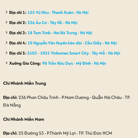
Địa chỉ 1:
155 Vũ Hữu - Thanh Xuân - Hà Nội
Địa chỉ 2:
236 Âu Cơ - Tây Hồ - Hà Nội
Địa chỉ 3:
18 Tam Trinh - Hai Bà Trưng - Hà Nội
Địa chỉ 4:
10 Nguyễn Văn Huyên kéo dài - Cầu Giấy - Hà Nội
Địa chỉ 5:
S103 - 1021 Vinhomes Smart City - Tây Mỗ - Hà Nội
Xưởng Gia Công:
98 Trần Hữu Dực - Mỹ Đình - Hà Nội
Chi Nhánh Miền Trung
Địa chỉ:
236 Phan Châu Trinh - P.Nam Dương - Quận Hải Châu - TP.
Đà Nẵng
Chi Nhánh Miền Nam
Địa chỉ:
25 Đường 53 - P.Thành Mỹ Lợi - TP. Thủ Đức HCM