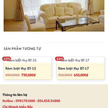
SẢN PHẨM TƯƠNG TỰ
-15%
-14%
Rèm biệt thự BT-15
Rèm biệt thự BT-17
Giá
Giá
Giá
Giá
850,000
₫
720,000
₫
760,000
₫
650,000
₫
gốc
hiện
gốc
hiện
là:
tại
là:
tại
850,000₫.
là:
760,000₫.
là:
720,000₫.
650,000₫.
Thông tin liên hệ
Hotline : 0981781888 - 024.858.24888
Chi Nhánh Miền Bắc