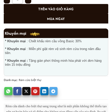
THÊM VÀO GIỎ HÀNG
MUA NGAY
Khuyến mại
* Khuyến mại
: Chiết khấu rèm cầu vồng Basic 30%
* Khuyến mại
: Miễn phí giặt rèm vệ sinh rèm cửa trong năm đầu
tiên.
* Khuyến mại :
Tặng giàn phơi thông minh hòa phát với đơn hàng
trên 15 triệu đồng
Danh mục:
Rèm cửa biệt thự
Rèm cửa dành cho biệt thự sang trọng như là một phần không thể thiếu tạo
nên sự hoàn hảo và tô điểm cho không gian đẳng cấp của gia đình. So với