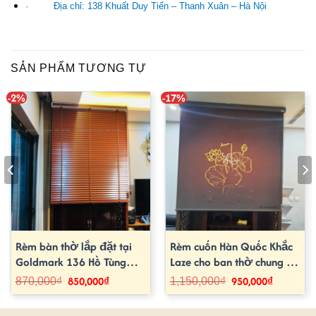
·
Địa chỉ: 138 Khuất Duy Tiến – Thanh Xuân – Hà Nội
SẢN PHẨM TƯƠNG TỰ
-2%
-17%
₫.
Rèm bàn thờ lắp đặt tại
Rèm cuốn Hàn Quốc Khắc
Goldmark 136 Hồ Tùng
Laze cho ban thờ chung cư
Mậu
đẹp
850,000
₫
950,000
₫
Giá
Giá
Giá
Giá
870,000
₫
1,150,000
₫
gốc
hiện
gốc
hiện
là:
tại
là:
tại
870,000₫.
là:
1,150,000₫.
là: