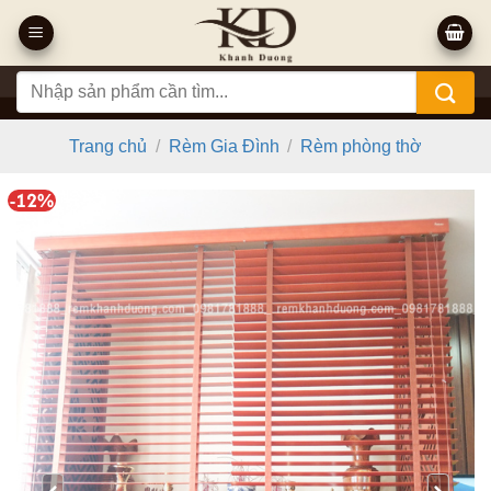
Bỏ
qua
nội
Tìm
dung
kiếm:
Trang chủ
/
Rèm Gia Đình
/
Rèm phòng thờ
-12%