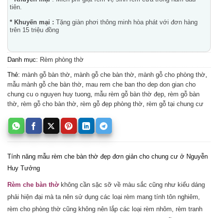
tiên.
* Khuyến mại :
Tặng giàn phơi thông minh hòa phát với đơn hàng
trên 15 triệu đồng
Danh mục:
Rèm phòng thờ
Thẻ:
mành gỗ bàn thờ
,
mành gỗ che bàn thờ
,
mành gỗ cho phòng thờ
,
mẫu mành gỗ che bàn thờ
,
mau rem che ban tho dep don gian cho
chung cu o nguyen huy tuong
,
mẫu rèm gỗ bàn thờ đẹp
,
rèm gỗ bàn
thờ
,
rèm gỗ cho bàn thờ
,
rèm gỗ đẹp phòng thờ
,
rèm gỗ tại chung cư
Tính năng mẫu rèm che bàn thờ đẹp đơn giản cho chung cư ở Nguyễn
Huy Tưởng
Rèm che bàn thờ
không cần sặc sỡ về màu sắc cũng như kiểu dáng
phải hiện đại mà ta nên sử dụng các loại rèm mang tính tôn nghiêm,
rèm cho phòng thờ cũng không nên lắp các loại rèm nhôm, rèm tranh