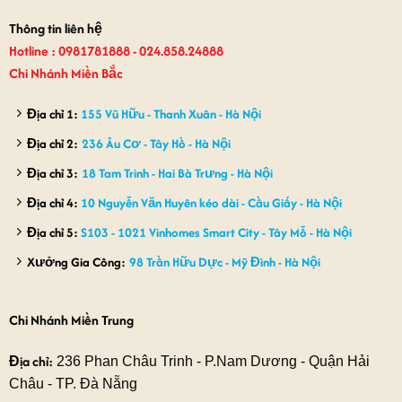
850,000₫.
950,000₫
Thông tin liên hệ
Hotline : 0981781888 - 024.858.24888
Chi Nhánh Miền Bắc
Địa chỉ 1:
155 Vũ Hữu - Thanh Xuân - Hà Nội
Địa chỉ 2:
236 Âu Cơ - Tây Hồ - Hà Nội
Địa chỉ 3:
18 Tam Trinh - Hai Bà Trưng - Hà Nội
Địa chỉ 4:
10 Nguyễn Văn Huyên kéo dài - Cầu Giấy - Hà Nội
Địa chỉ 5:
S103 - 1021 Vinhomes Smart City - Tây Mỗ - Hà Nội
Xưởng Gia Công:
98 Trần Hữu Dực - Mỹ Đình - Hà Nội
Chi Nhánh Miền Trung
Địa chỉ:
236 Phan Châu Trinh - P.Nam Dương - Quận Hải
Châu - TP. Đà Nẵng