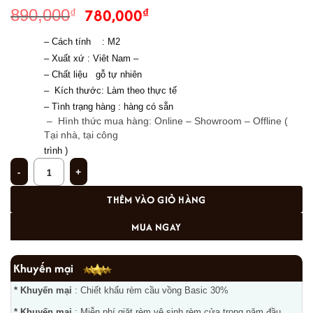
Giá
Giá
780,000
₫
890,000
₫
gốc
hiện
– Cách tính : M2
là:
tại
– Xuất xứ
 : Viêt Nam 
–  
890,000₫.
là:
– Chất 
liệu   gỗ tự nhiên 
780,000₫.
–  Kích thước: Làm theo thực tế
– Tình trạng hàng : hàng có sẵn 
–
Hình thức mua hàng: Online – Showroom – Offline (
Tại nhà, tại công
trình ) 
Mẫu rèm che bàn thờ đẹp đơn giản cho chung cư ở Nguyễn Huy Tưởng số
THÊM VÀO GIỎ HÀNG
MUA NGAY
Khuyến mại
* Khuyến mại
: Chiết khấu rèm cầu vồng Basic 30%
* Khuyến mại
: Miễn phí giặt rèm vệ sinh rèm cửa trong năm đầu